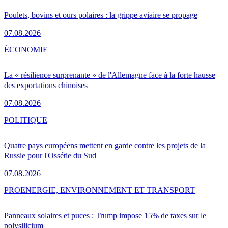
Poulets, bovins et ours polaires : la grippe aviaire se propage
07.08.2026
ÉCONOMIE
La « résilience surprenante » de l'Allemagne face à la forte hausse
des exportations chinoises
07.08.2026
POLITIQUE
Quatre pays européens mettent en garde contre les projets de la
Russie pour l'Ossétie du Sud
07.08.2026
PRO
ENERGIE, ENVIRONNEMENT ET TRANSPORT
Panneaux solaires et puces : Trump impose 15% de taxes sur le
polysilicium