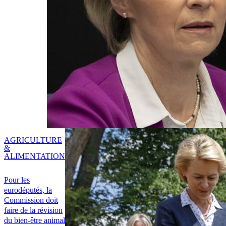
AGRICULTURE
&
ALIMENTATION
Pour les
eurodéputés, la
Commission doit
faire de la révision
du bien-être animal