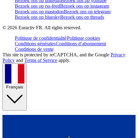
Bezoek ons op linkedin
Bezoek ons op youtube
Bezoek ons op rss-feed
Bezoek ons op instagram
Bezoek ons op mastodon
Bezoek ons op telegram
Bezoek ons op bluesky
Bezoek ons op threads
©
2026
Euractiv FR. All rights reserved.
Politique de confidentialité
Politique cookies
Conditions générales
Conditions d’abonnement
Conditions de vente
This site is protected by reCAPTCHA, and the Google
Privacy
Policy
and
Terms of Service
apply.
Français