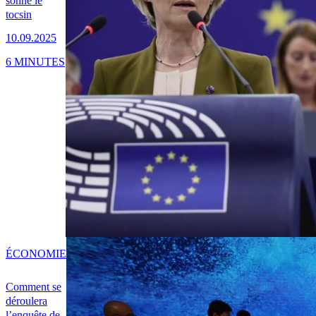
sonne le
tocsin
10.09.2025
6 MINUTES
ÉCONOMIE
Comment se
déroulera
l’enquête de