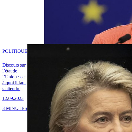
POLITIQUE
Discours sur
l’état de
l’Union : ce
à quoi il faut
s’attendre
12.09.2023
8 MINUTES