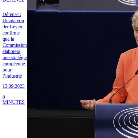
Défense :
Ursula von
der Leyen
confirme
que la
Commission
élaborera
une stratégie
européenne
pour
l’industrie
13.09.2023
6
MINUTES