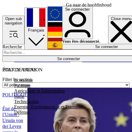
Ga naar de hoofdinhoud
Se connecter
Open sub
Close menu
English
navigation
Français
Deutsch
Vous êtes déconnecté.
Recherche
Se connecter
Español
Lumières éteintes
Se connecter
Rapporteur
Politique
Économie
Newsletters
Evénements
Em
POLICY AREAS
ÉTAT DE L'UNION
Filter by section
Economie
Politique
Agriculture et Alimentation
POLITIQUE
Santé
Technologies
Energie, Environnement et Transport
État de
Défense
l’Union :
Ursula von
der Leyen