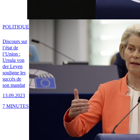
POLITIQUE
Discours sur
l’état de
l’Union :
Ursula von
der Leyen
souligne les
succès de
son mandat
13.09.2023
7 MINUTES