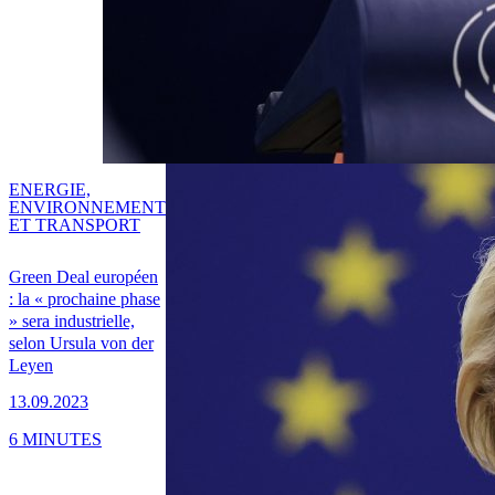
ENERGIE,
ENVIRONNEMENT
ET TRANSPORT
Green Deal européen
: la « prochaine phase
» sera industrielle,
selon Ursula von der
Leyen
13.09.2023
6 MINUTES