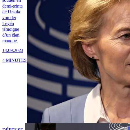
soutien en
demi-teinte
de Ursula
von der
Leyen
témoigne
d’un élan
manqué
14.09.2023
4 MINUTES
DÉFENSE