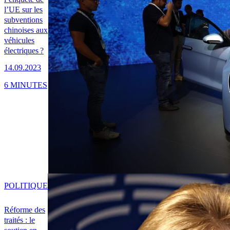
l’UE sur les
subventions
chinoises aux
véhicules
électriques ?
14.09.2023
6 MINUTES
POLITIQUE
Réforme des
traités : le