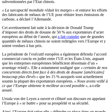
subventionnées par l’État chinois.
« La surcapacité mondiale réduit les marges »
et entrave les efforts
des fabricants de métaux de l’UE pour réduire leurs émissions de
carbone, a déclaré l’Allemande.
Cet avertissement fait suite à la décision de Donald Trump
d’imposer des droits de douane de 50 % aux exportateurs d’acier
européens au début de l’année, qui
a fait craindre
que de grandes
quantités de métaux chinois ne soient redirigées vers l’Europe et y
soient vendues à bas prix.
La présidente de l’exécutif européen a également défendu l’accord
commercial conclu en juillet entre l’UE et les États-Unis, arguant
que les entreprises européennes bénéficient désormais d’un
«
avantage relatif »
. Elle a notamment souligné que
« certains de nos
concurrents directs font face à des droits de douane [américains]
beaucoup plus élevés »
que les 15 % auxquels sont actuellement
soumis la plupart des exportateurs européens.
« Nous avons veillé à
ce que l’Europe obtienne le meilleur accord possible »
, a-t-elle
assuré.
Ursula von der Leyen a ouvert et clôturé son discours en appelant
l’Europe à
« se battre »
pour sa prospérité et sa sécurité.
Ainsi, l’Europe doit selon elle
« défendre sa place dans un monde