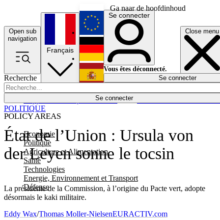
Ga naar de hoofdinhoud
Se connecter
Open sub
Close menu
English
navigation
Français
Deutsch
Vous êtes déconnecté.
Recherche
Se connecter
Español
Lumières éteintes
Se connecter
Rapporteur
Politique
Économie
Newsletters
Evénements
Em
POLITIQUE
POLICY AREAS
État de l’Union : Ursula von
Economie
Politique
der Leyen sonne le tocsin
Agriculture et Alimentation
Santé
Technologies
Energie, Environnement et Transport
Défense
La présidente de la Commission, à l’origine du Pacte vert, adopte
désormais le kaki militaire.
Eddy Wax
/
Thomas Moller-Nielsen
EURACTIV.com