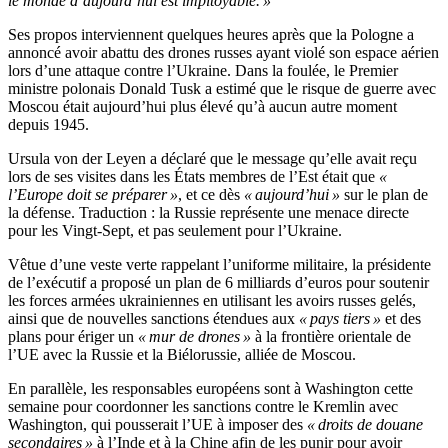
le monde d’aujourd’hui est impitoyable. »
Ses propos interviennent quelques heures après que la Pologne a
annoncé avoir abattu des drones russes ayant violé son espace aérien
lors d’une attaque contre l’Ukraine. Dans la foulée, le Premier
ministre polonais Donald Tusk a estimé que le risque de guerre avec
Moscou était aujourd’hui plus élevé qu’à aucun autre moment
depuis 1945.
Ursula von der Leyen a déclaré que le message qu’elle avait reçu
lors de ses visites dans les États membres de l’Est était que
«
l’Europe doit se préparer »
, et ce dès
« aujourd’hui »
sur le plan de
la défense. Traduction : la Russie représente une menace directe
pour les Vingt-Sept, et pas seulement pour l’Ukraine.
Vêtue d’une veste verte rappelant l’uniforme militaire, la présidente
de l’exécutif a proposé un plan de 6 milliards d’euros pour soutenir
les forces armées ukrainiennes en utilisant les avoirs russes gelés,
ainsi que de nouvelles sanctions étendues aux
« pays tiers »
et des
plans pour ériger un
« mur de drones »
à la frontière orientale de
l’UE avec la Russie et la Biélorussie, alliée de Moscou.
En parallèle, les responsables européens sont à Washington cette
semaine pour coordonner les sanctions contre le Kremlin avec
Washington, qui pousserait l’UE à imposer des
« droits de douane
secondaires »
à l’Inde et à la Chine afin de les punir pour avoir