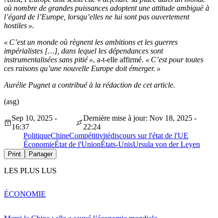
où nombre de grandes puissances adoptent une attitude ambiguë à
l’égard de l’Europe, lorsqu’elles ne lui sont pas ouvertement
hostiles »
.
« C’est un monde où règnent les ambitions et les guerres
impérialistes […], dans lequel les dépendances sont
instrumentalisées sans pitié »
, a-t-elle affirmé.
« C’est pour toutes
ces raisons qu’une nouvelle Europe doit émerger. »
Aurélie Pugnet a contribué à la rédaction de cet article.
(asg)
Sep 10, 2025 -
Dernière mise à jour: Nov 18, 2025 -
16:37
22:24
Politique
Chine
Compétitivité
discours sur l'état de l'UE
Économie
État de l'Union
États-Unis
Ursula von der Leyen
Print
Partager
LES PLUS LUS
ÉCONOMIE