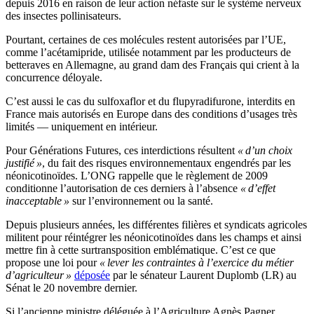
depuis 2016 en raison de leur action néfaste sur le système nerveux
des insectes pollinisateurs.
Pourtant, certaines de ces molécules restent autorisées par l’UE,
comme l’acétamipride, utilisée notamment par les producteurs de
betteraves en Allemagne, au grand dam des Français qui crient à la
concurrence déloyale.
C’est aussi le cas du sulfoxaflor et du flupyradifurone, interdits en
France mais autorisés en Europe dans des conditions d’usages très
limités — uniquement en intérieur.
Pour Générations Futures, ces interdictions résultent
« d’un choix
justifié »
, du fait des risques environnementaux engendrés par les
néonicotinoïdes. L’ONG rappelle que le règlement de 2009
conditionne l’autorisation de ces derniers à l’absence
« d’effet
inacceptable »
sur l’environnement ou la santé.
Depuis plusieurs années, les différentes filières et syndicats agricoles
militent pour réintégrer les néonicotinoïdes dans les champs et ainsi
mettre fin à cette surtransposition emblématique. C’est ce que
propose une loi pour
« lever les contraintes à l’exercice du métier
d’agriculteur »
déposée
par le sénateur Laurent Duplomb (LR) au
Sénat le 20 novembre dernier.
Si l’ancienne ministre déléguée à l’Agriculture Agnès Pagner