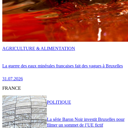
AGRICULTURE & ALIMENTATION
La guerre des eaux minérales françaises fait des vagues à Bruxelles
31.07.2026
FRANCE
POLITIQUE
La série Baron Noir investit Bruxelles pour
filmer un sommet de l’UE fictif