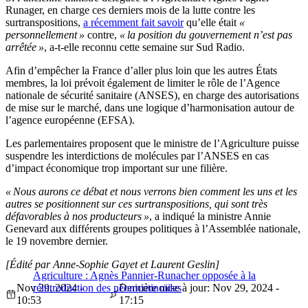
Runager, en charge ces derniers mois de la lutte contre les
surtranspositions,
a récemment fait savoir
qu’elle était
«
personnellement »
contre,
« la position du gouvernement n’est pas
arrêtée »
, a-t-elle reconnu cette semaine sur Sud Radio.
Afin d’empêcher la France d’aller plus loin que les autres États
membres, la loi prévoit également de limiter le rôle de l’Agence
nationale de sécurité sanitaire (ANSES), en charge des autorisations
de mise sur le marché, dans une logique d’harmonisation autour de
l’agence européenne (EFSA).
Les parlementaires proposent que le ministre de l’Agriculture puisse
suspendre les interdictions de molécules par l’ANSES en cas
d’impact économique trop important sur une filière.
« Nous aurons ce débat et nous verrons bien comment les uns et les
autres se positionnent sur ces surtranspositions, qui sont très
défavorables à nos producteurs »
, a indiqué la ministre Annie
Genevard aux différents groupes politiques à l’Assemblée nationale,
le 19 novembre dernier.
[Édité par Anne-Sophie Gayet et Laurent Geslin]
Agriculture : Agnès Pannier-Runacher opposée à la
Nov 29, 2024 -
réintroduction des néonicotinoïdes
Dernière mise à jour: Nov 29, 2024 -
10:53
17:15