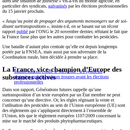
dans une situation de faiblesse »
vis-à-vis du monde agricole, en
particulier des syndicats,
galvanisés
par les élections professionnelles
du 15 janvier prochain.
« Jusqu’au point de propager des arguments mensongers sur de soi-
disant surtranspositions »
, insiste-t-il, en se basant sur un récent
rapport
publié
par l’ONG le 20 novembre dernier, réfutant le fait que
la France fasse plus que les autres pour combattre les pesticides.
Une bataille d’autant plus centrale qu’elle est depuis longtemps
portée par la FNSEA, mais aussi par son adversaire de la
Coordination rurale, bien décidée à prendre sa place.
La France, vice-champion d’Europe des
Manifestations contre le Mercosur : les syndicats
substances actives
agricoles mobilisent leurs troupes avant les élections
professionnelles
Dans son rapport, Générations futures rappelle qu’une
surtransposition d’un texte européen par un État membre ne peut
concerner qu’une directive. Or, les règles régissant la vente et
l’utilisation des pesticides au sein de l’Union européenne (UE) sont
des règlements qui s’appliquent directement à l’ensemble de
l’Union, tels que le règlement européen 1107/2009 concernant la
mise sur le marché des produits phytopharmaceutiques.