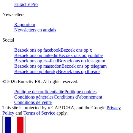
Euractiv Pro
Newsletters
Rapporteur
Newsletters en anglais
Social
Bezoek ons op facebook
Bezoek ons op x
Bezoek ons op linkedin
Bezoek ons op youtube
Bezoek ons op rss-feed
Bezoek ons op instagram
Bezoek ons op mastodon
Bezoek ons op telegram
Bezoek ons op bluesky
Bezoek ons op threads
©
2026
Euractiv FR. All rights reserved.
Politique de confidentialité
Politique cookies
Conditions générales
Conditions d’abonnement
Conditions de vente
This site is protected by reCAPTCHA, and the Google
Privacy
Policy
and
Terms of Service
apply.