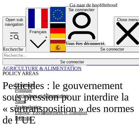
Ga naar de hoofdinhoud
Se connecter
Open sub
Close menu
English
navigation
Français
Deutsch
Vous êtes déconnecté.
Recherche
Se connecter
Español
Lumières éteintes
Se connecter
Rapporteur
Politique
Économie
Newsletters
Evénements
Em
AGRICULTURE & ALIMENTATION
POLICY AREAS
Pesticides : le gouvernement
Economie
Politique
sous pression pour interdire la
Agriculture et Alimentation
Santé
« surtransposition » des normes
Technologies
Energie, Environnement et Transport
de l’UE
Défense