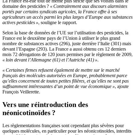
La France est-elle tout de même plus stricte que ses voisins dans le
domaine des pesticides ?
« Contrairement aux discours alarmistes
portés par certains syndicats agricoles, la France offre à ses
agriculteurs un accès parmi les plus larges d’Europe aux substances
actives pesticides »
, souligne le rapport.
Selon la base de données de l’UE sur l’utilisation des pesticides, la
France est le deuxième pays de l’Union à utiliser le plus grand
nombre de substances actives (296), juste derrière l’Italie (301) mais
devant l’Espagne (293). La France a aussi obtenu ces 12 derniers
mois 72 dérogations de 120 jours permises par le règlement de 2009,
« loin devant l’Allemagne (61) et l’Autriche (41) »
.
« Certaines firmes refusent également de mettre sur le marché
français des molécules autorisées en Europe, probablement parce
qu’elles concernent de toutes petites filières, et qu’elles ne sont pas
suffisamment intéressantes d’un point de vue économique »
, ajoute
François Veillerette.
Vers une réintroduction des
néonicotinoïdes ?
Les règlementations françaises sont cependant plus sévères pour
quelques molécules, en particulier pour les néonicotinoïdes, interdits