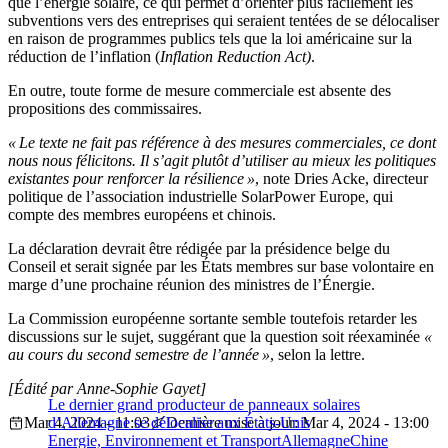
que l’énergie solaire, ce qui permet d’orienter plus facilement les
subventions vers des entreprises qui seraient tentées de se délocaliser
en raison de programmes publics tels que la loi américaine sur la
réduction de l’inflation (
Inflation Reduction Act)
.
En outre, toute forme de mesure commerciale est absente des
propositions des commissaires.
« Le texte ne fait pas référence à des mesures commerciales, ce dont
nous nous félicitons. Il s’agit plutôt d’utiliser au mieux les politiques
existantes pour renforcer la résilience »
, note Dries Acke, directeur
politique de l’association industrielle SolarPower Europe, qui
compte des membres européens et chinois.
La déclaration devrait être rédigée par la présidence belge du
Conseil et serait signée par les États membres sur base volontaire en
marge d’une prochaine réunion des ministres de l’Énergie.
La Commission européenne sortante semble toutefois retarder les
discussions sur le sujet, suggérant que la question soit réexaminée
«
au cours du second semestre de l’année »
, selon la lettre.
[Édité par Anne-Sophie Gayet]
Le dernier grand producteur de panneaux solaires
Mar 4, 2024 - 11:03
d’Allemagne se délocalise aux États-Unis
Dernière mise à jour: Mar 4, 2024 - 13:00
Energie, Environnement et Transport
Allemagne
Chine