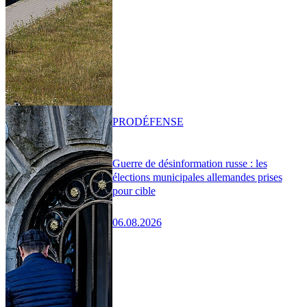
PRO
DÉFENSE
Guerre de désinformation russe : les
élections municipales allemandes prises
pour cible
06.08.2026