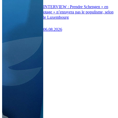
INTERVIEW : Prendre Schengen « en
otage » n’enrayera pas le populisme, selon
le Luxembourg
06.08.2026