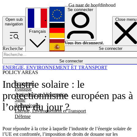
Ga naar de hoofdinhoud
Se connecter
Open sub
Close menu
English
navigation
Français
Deutsch
Vous êtes déconnecté.
Recherche
Se connecter
Español
Lumières éteintes
Se connecter
Rapporteur
Politique
Économie
Newsletters
Evénements
Em
ENERGIE, ENVIRONNEMENT ET TRANSPORT
POLICY AREAS
Industrie solaire : le
Economie
Politique
protectionnisme européen pas à
Agriculture et Alimentation
Santé
l’ordre du jour ?
Technologies
Energie, Environnement et Transport
Défense
Pour répondre à la crise à laquelle l’industrie de l’énergie solaire de
l’UE est confrontée, l’imposition de droits de douane sur les