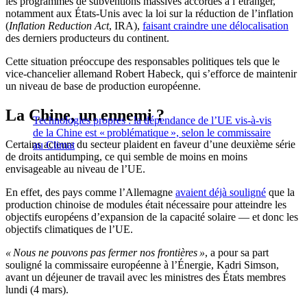
les programmes de subventions massives accordés à l’étranger,
notamment aux États-Unis avec la loi sur la réduction de l’inflation
(
Inflation Reduction Act
, IRA),
faisant craindre une délocalisation
des derniers producteurs du continent.
Cette situation préoccupe des responsables politiques tels que le
vice-chancelier allemand Robert Habeck, qui s’efforce de maintenir
un niveau de base de production européenne.
La Chine, un ennemi ?
Technologies propres : la dépendance de l’UE vis-à-vis
de la Chine est « problématique », selon le commissaire
Certains acteurs du secteur plaident en faveur d’une deuxième série
au Climat
de droits antidumping, ce qui semble de moins en moins
envisageable au niveau de l’UE.
En effet, des pays comme l’Allemagne
avaient déjà souligné
que la
production chinoise de modules était nécessaire pour atteindre les
objectifs européens d’expansion de la capacité solaire — et donc les
objectifs climatiques de l’UE.
« Nous ne pouvons pas fermer nos frontières »
, a pour sa part
souligné la commissaire européenne à l’Énergie, Kadri Simson,
avant un déjeuner de travail avec les ministres des États membres
lundi (4 mars).