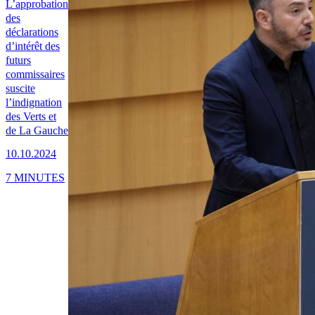
L’approbation
des
déclarations
d’intérêt des
futurs
commissaires
suscite
l’indignation
des Verts et
de La Gauche
10.10.2024
7 MINUTES