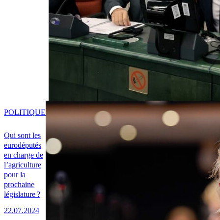
POLITIQUE
Qui sont les
eurodéputés
en charge de
l’agriculture
pour la
prochaine
législature ?
22.07.2024