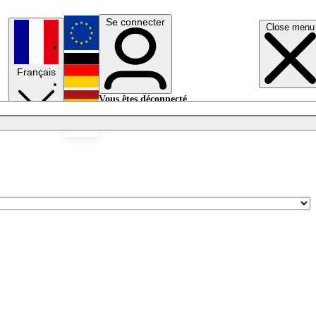
Se connecter
Close menu
English
Français
Deutsch
Vous êtes déconnecté.
Se connecter
Español
Lumières éteintes