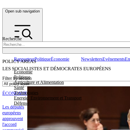
Open sub navigation
Recherche
Rapporteur
Politique
Économie
Newsletters
Evénements
Em
POLICY AREAS
LES SOCIALISTES ET DÉMOCRATES EUROPÉENS
Economie
Politique
Filter by section
Agriculture et Alimentation
Santé
Technologies
ÉCONOMIE
Energie, Environnement et Transport
Défense
Les députés
européens
approuvent
l'accord