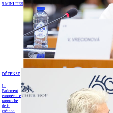
5 MINUTES
DÉFENSE
Le
Parlement
européen se
rapproche
de la
création