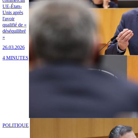
commercial
UE-États-
Unis après
l'avoir
qualifié de «
déséquilibré
»
26.03.2026
4 MINUTES
POLITIQUE