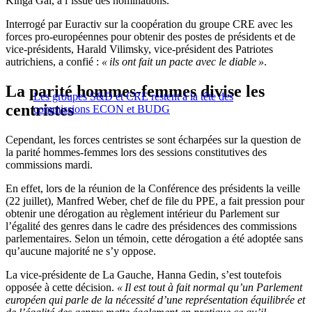
Kinga Gál, à l’issue des nominations.
Interrogé par Euractiv sur la coopération du groupe CRE avec les
forces pro-européennes pour obtenir des postes de présidents et de
vice-présidents, Harald Vilimsky, vice-président des Patriotes
autrichiens, a confié :
« ils ont fait un pacte avec le diable »
.
La parité hommes-femmes divise les
Les groupes S&D et CRE restent à la tête des
centristes
commissions ECON et BUDG
Cependant, les forces centristes se sont écharpées sur la question de
la parité hommes-femmes lors des sessions constitutives des
commissions mardi.
En effet, lors de la réunion de la Conférence des présidents la veille
(22 juillet), Manfred Weber, chef de file du PPE, a fait pression pour
obtenir une dérogation au règlement intérieur du Parlement sur
l’égalité des genres dans le cadre des présidences des commissions
parlementaires. Selon un témoin, cette dérogation a été adoptée sans
qu’aucune majorité ne s’y oppose.
La vice-présidente de La Gauche, Hanna Gedin, s’est toutefois
opposée à cette décision.
« Il est tout à fait normal qu’un Parlement
européen qui parle de la nécessité d’une représentation équilibrée et