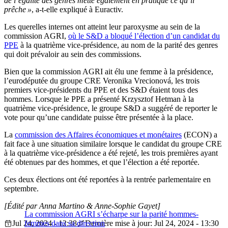
de l’égalité des genres mette également en pratique ce qu’il
prêche »
, a-t-elle expliqué à Euractiv.
Les querelles internes ont atteint leur paroxysme au sein de la
commission AGRI,
où le S&D a bloqué l’élection d’un candidat du
PPE
à la quatrième vice-présidence, au nom de la parité des genres
qui doit prévaloir au sein des commissions.
Bien que la commission AGRI ait élu une femme à la présidence,
l’eurodéputée du groupe CRE Veronika Vrecionová, les trois
premiers vice-présidents du PPE et des S&D étaient tous des
hommes. Lorsque le PPE a présenté Krzysztof Hetman à la
quatrième vice-présidence, le groupe S&D a suggéré de reporter le
vote pour qu’une candidate puisse être présentée à la place.
La
commission des Affaires économiques et monétaires
(ECON) a
fait face à une situation similaire lorsque le candidat du groupe CRE
à la quatrième vice-présidence a été rejeté, les trois premières ayant
été obtenues par des hommes, et que l’élection a été reportée.
Ces deux élections ont été reportées à la rentrée parlementaire en
septembre.
[Édité par Anna Martino & Anne-Sophie Gayet]
La commission AGRI s’écharpe sur la parité hommes-
Jul 24, 2024 - 12:38
femmes dans sa direction
Dernière mise à jour: Jul 24, 2024 - 13:30