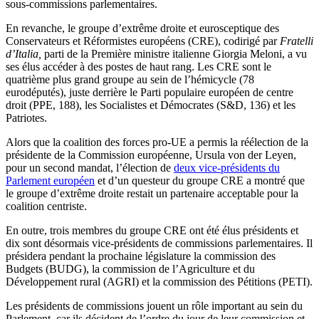
sous-commissions parlementaires.
En revanche, le groupe d’extrême droite et eurosceptique des
Conservateurs et Réformistes européens (CRE), codirigé par
Fratelli
d’Italia,
parti de la Première ministre italienne Giorgia Meloni, a vu
ses élus accéder à des postes de haut rang. Les CRE sont le
quatrième plus grand groupe au sein de l’hémicycle (78
eurodéputés), juste derrière le Parti populaire européen de centre
droit (PPE, 188), les Socialistes et Démocrates (S&D, 136) et les
Patriotes.
Alors que la coalition des forces pro-UE a permis la réélection de la
présidente de la Commission européenne, Ursula von der Leyen,
pour un second mandat, l’élection de
deux vice-présidents du
Parlement européen
et d’un questeur du groupe CRE a montré que
le groupe d’extrême droite restait un partenaire acceptable pour la
coalition centriste.
En outre, trois membres du groupe CRE ont été élus présidents et
dix sont désormais vice-présidents de commissions parlementaires. Il
présidera pendant la prochaine législature la commission des
Budgets (BUDG), la commission de l’Agriculture et du
Développement rural (AGRI) et la commission des Pétitions (PETI).
Les présidents de commissions jouent un rôle important au sein du
Parlement, car ils décident de l’ordre du jour de leur commission et