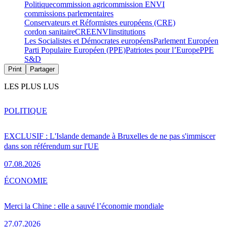
Politique
commission agri
commission ENVI
commissions parlementaires
Conservateurs et Réformistes européens (CRE)
cordon sanitaire
CRE
ENVI
institutions
Les Socialistes et Démocrates européens
Parlement Européen
Parti Populaire Européen (PPE)
Patriotes pour l’Europe
PPE
S&D
Print
Partager
LES PLUS LUS
POLITIQUE
EXCLUSIF : L'Islande demande à Bruxelles de ne pas s'immiscer
dans son référendum sur l'UE
07.08.2026
ÉCONOMIE
Merci la Chine : elle a sauvé l’économie mondiale
27.07.2026