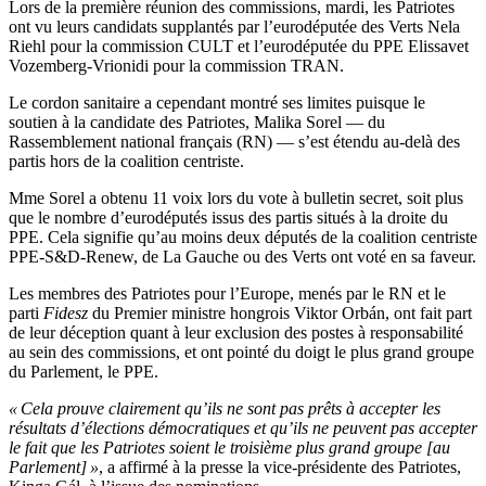
Lors de la première réunion des commissions, mardi, les Patriotes
ont vu leurs candidats supplantés par l’eurodéputée des Verts Nela
Riehl pour la commission CULT et l’eurodéputée du PPE Elissavet
Vozemberg-Vrionidi pour la commission TRAN.
Le cordon sanitaire a cependant montré ses limites puisque le
soutien à la candidate des Patriotes, Malika Sorel — du
Rassemblement national français (RN) — s’est étendu au-delà des
partis hors de la coalition centriste.
Mme Sorel a obtenu 11 voix lors du vote à bulletin secret, soit plus
que le nombre d’eurodéputés issus des partis situés à la droite du
PPE. Cela signifie qu’au moins deux députés de la coalition centriste
PPE-S&D-Renew, de La Gauche ou des Verts ont voté en sa faveur.
Les membres des Patriotes pour l’Europe, menés par le RN et le
parti
Fidesz
du Premier ministre hongrois Viktor Orbán, ont fait part
de leur déception quant à leur exclusion des postes à responsabilité
au sein des commissions, et ont pointé du doigt le plus grand groupe
du Parlement, le PPE.
« Cela prouve clairement qu’ils ne sont pas prêts à accepter les
résultats d’élections démocratiques et qu’ils ne peuvent pas accepter
le fait que les Patriotes soient le troisième plus grand groupe [au
Parlement] »
, a affirmé à la presse la vice-présidente des Patriotes,