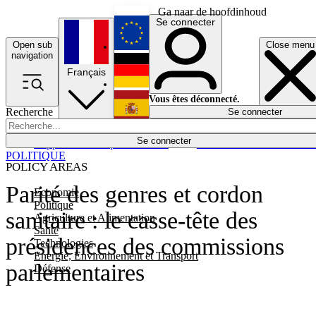
Ga naar de hoofdinhoud
Se connecter
Open sub
Close menu
English
navigation
Français
Deutsch
Vous êtes déconnecté.
Recherche
Se connecter
Español
Lumières éteintes
Se connecter
Rapporteur
Politique
Économie
Newsletters
Evénements
Em
POLITIQUE
POLICY AREAS
Parité des genres et cordon
Economie
Politique
sanitaire : le casse-tête des
Agriculture et Alimentation
Santé
présidences des commissions
Technologies
Energie, Environnement et Transport
parlementaires
Défense