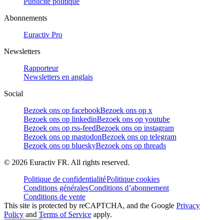
Publicité politique
Abonnements
Euractiv Pro
Newsletters
Rapporteur
Newsletters en anglais
Social
Bezoek ons op facebook
Bezoek ons op x
Bezoek ons op linkedin
Bezoek ons op youtube
Bezoek ons op rss-feed
Bezoek ons op instagram
Bezoek ons op mastodon
Bezoek ons op telegram
Bezoek ons op bluesky
Bezoek ons op threads
©
2026
Euractiv FR. All rights reserved.
Politique de confidentialité
Politique cookies
Conditions générales
Conditions d’abonnement
Conditions de vente
This site is protected by reCAPTCHA, and the Google
Privacy
Policy
and
Terms of Service
apply.