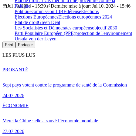
État de droit : l’UE met fin à une procédure contre la
Jul 10, 2024 - 15:39
Pologne
Dernière mise à jour: Jul 10, 2024 - 15:46
Politique
commission LIBE
défense
Élections
Élections Européennes
Elections européennes 2024
État de droit
Green Deal
Les Socialistes et Démocrates européens
objectif 2030
Parti Populaire Européen (PPE)
protection de l'environnement
Ursula von der Leyen
Print
Partager
LES PLUS LUS
PRO
SANTÉ
Sept pays votent contre le programme de santé de la Commission
24.07.2026
ÉCONOMIE
Merci la Chine : elle a sauvé l’économie mondiale
27.07.2026