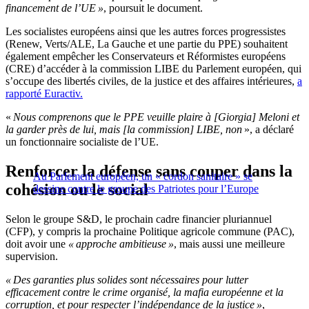
financement de l’UE »
, poursuit le document.
Les socialistes européens ainsi que les autres forces progressistes
(Renew, Verts/ALE, La Gauche et une partie du PPE) souhaitent
également empêcher les Conservateurs et Réformistes européens
(CRE) d’accéder à la commission LIBE du Parlement européen, qui
s’occupe des libertés civiles, de la justice et des affaires intérieures,
a
rapporté Euractiv.
«
Nous comprenons que le PPE veuille plaire à [Giorgia] Meloni et
la garder près de lui, mais [la commission] LIBE, non
», a déclaré
un fonctionnaire socialiste de l’UE.
Renforcer la défense sans couper dans la
Au Parlement européen, un « cordon sanitaire » se
cohésion ou le social
dessine contre le groupe des Patriotes pour l’Europe
Selon le groupe S&D, le prochain cadre financier pluriannuel
(CFP), y compris la prochaine Politique agricole commune (PAC),
doit avoir une
« approche ambitieuse »
, mais aussi une meilleure
supervision.
« Des garanties plus solides sont nécessaires pour lutter
efficacement contre le crime organisé, la mafia européenne et la
corruption, et pour respecter l’indépendance de la justice »
,