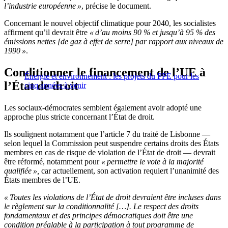
l’industrie européenne »
, précise le document.
Concernant le nouvel objectif climatique pour 2040, les socialistes
affirment qu’il devrait être
« d’au moins 90 % et jusqu’à 95 % des
émissions nettes [de gaz à effet de serre] par rapport aux niveaux de
1990 »
.
Conditionner le financement de l’UE à
Énergie et environnement : les projets du PPE pour les
l’État de droit
cinq années à venir
Les sociaux-démocrates semblent également avoir adopté une
approche plus stricte concernant l’État de droit.
Ils soulignent notamment que l’article 7 du traité de Lisbonne —
selon lequel la Commission peut suspendre certains droits des États
membres en cas de risque de violation de l’État de droit — devrait
être réformé, notamment pour
« permettre le vote à la majorité
qualifiée »,
car actuellement, son activation requiert l’unanimité des
États membres de l’UE.
« Toutes les violations de l’État de droit devraient être incluses dans
le règlement sur la conditionnalité […]. Le respect des droits
fondamentaux et des principes démocratiques doit être une
condition préalable à la participation à tout programme de