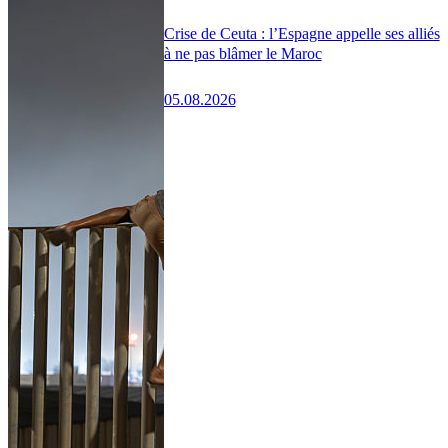
Crise de Ceuta : l’Espagne appelle ses alliés
à ne pas blâmer le Maroc
05.08.2026