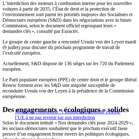
L’interdiction des moteurs à combustion interne pour les nouvelles
voitures à partir de 2035, l’État de droit et la protection de
l’environnement sont parmi les priorités majeures des Socialistes et
Démocrates européens (S&D) dans les négociations avec la future
Commission, selon le document officiel regroupant leurs «
demandes clés », consulté par Euractiv.
Le groupe de centre gauche a rencontré Ursula von der Leyen mardi
(9 juillet) pour discuter du prochain programme de travail de
l’exécutif européen.
Actuellement, S&D dispose de 136 sièges sur les 720 du Parlement
européen.
Le Parti populaire européen (PPE) de centre droit et le groupe libéral
Renew forment avec les S&D une majorité susceptible de
reconduire Ursula von der Leyen à la présidence de la Commission
européenne.
Des engagements « écologiques » solides
Moteurs à combustion : l’industrie automobile exhorte
l’UE à ne pas revenir sur son interdiction
Selon le document intitulé « Nos demandes clés pour 2024-2029 »,
les sociaux-démocrates souhaitent que le prochain exécutif fasse
preuve d’un engagement ferme envers les politiques écologiques,