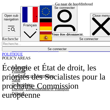
Ga naar de hoofdinhoud
Se connecter
Open sub
Close menu
English
navigation
Français
Deutsch
Vous êtes déconnecté.
Recherche
Se connecter
Español
Lumières éteintes
Se connecter
Rapporteur
Politique
Économie
Newsletters
Evénements
Em
POLITIQUE
POLICY AREAS
Écologie et État de droit, les
Economie
Politique
priorités des Socialistes pour la
Agriculture et Alimentation
Santé
prochaine Commission
Technologies
Energie, Environnement et Transport
européenne
Défense