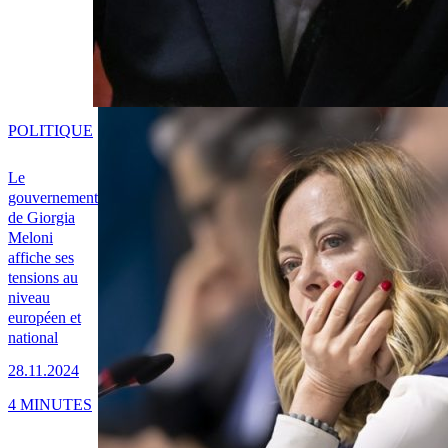
POLITIQUE
Le
gouvernement
de Giorgia
Meloni
affiche ses
tensions au
niveau
européen et
national
28.11.2024
4 MINUTES