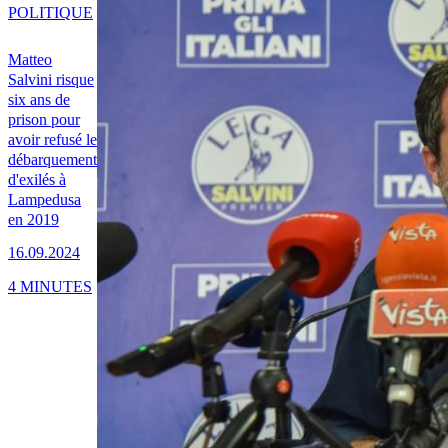
POLITIQUE
Matteo
Salvini risque
six ans de
prison pour
avoir refusé le
débarquement
d'exilés à
Lampedusa
en 2019
16.09.2024
4 MINUTES