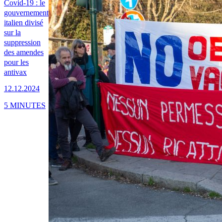
Covid-19 : le
gouvernement
italien divisé
sur la
suppression
des amendes
pour les
antivax
12.12.2024
5 MINUTES