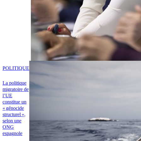
POLITIQUE
La politique
migratoire de
l’UE
constitue un
« génocide
structurel »,
selon une
ONG
espagnole