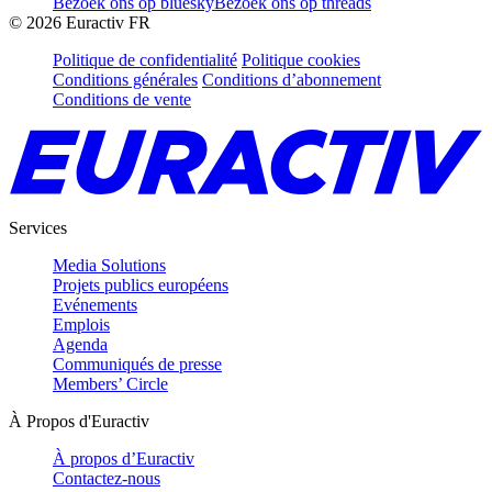
Bezoek ons op bluesky
Bezoek ons op threads
©
2026
Euractiv FR
Politique de confidentialité
Politique cookies
Conditions générales
Conditions d’abonnement
Conditions de vente
Services
Media Solutions
Projets publics européens
Evénements
Emplois
Agenda
Communiqués de presse
Members’ Circle
À Propos d'Euractiv
À propos d’Euractiv
Contactez-nous