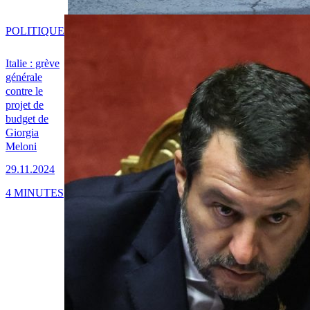
POLITIQUE
Italie : grève
générale
contre le
projet de
budget de
Giorgia
Meloni
29.11.2024
4 MINUTES