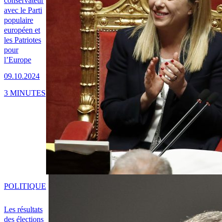
conservateur
avec le Parti
populaire
européen et
les Patriotes
pour
l’Europe
09.10.2024
3 MINUTES
POLITIQUE
Les résultats
des élections