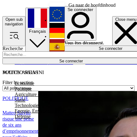
Ga naar de hoofdinhoud
Se connecter
Open sub
Close menu
English
navigation
Français
Deutsch
Vous êtes déconnecté.
Recherche
Se connecter
Español
Lumières éteintes
Se connecter
Rapporteur
Politique
Économie
Newsletters
Evénements
Em
POLICY AREAS
MATTEO SALVINI
Filter by section
Economie
Politique
Agriculture et Alimentation
POLITIQUE
Santé
Technologies
Energie, Environnement et Transport
Matteo Salvini
Défense
risque une peine
de six ans
d’emprisonnement