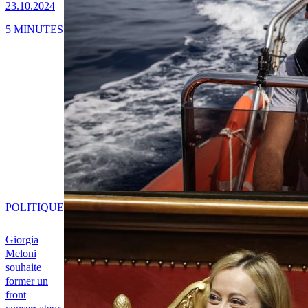
23.10.2024
5 MINUTES
POLITIQUE
Giorgia
Meloni
souhaite
former un
front