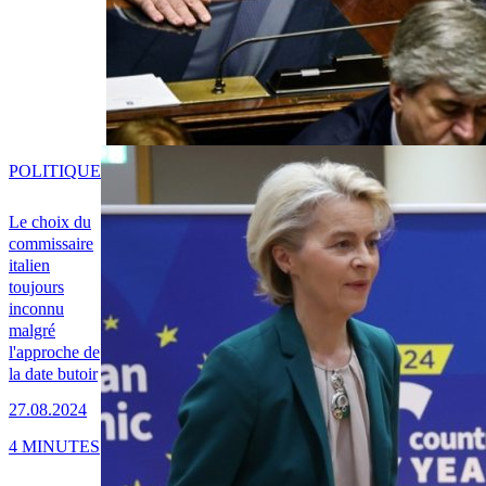
POLITIQUE
Le choix du
commissaire
italien
toujours
inconnu
malgré
l'approche de
la date butoir
27.08.2024
4 MINUTES