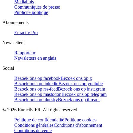
Mediahuis
Communiqués de presse
Publicité politique
Abonnements
Euractiv Pro
Newsletters
Rapporteur
Newsletters en anglais
Social
Bezoek ons op facebook
Bezoek ons op x
Bezoek ons op linkedin
Bezoek ons op youtube
Bezoek ons op rss-feed
Bezoek ons op instagram
Bezoek ons op mastodon
Bezoek ons op telegram
Bezoek ons op bluesky
Bezoek ons op threads
©
2026
Euractiv FR. All rights reserved.
Politique de confidentialité
Politique cookies
Conditions générales
Conditions d’abonnement
Conditions de vente