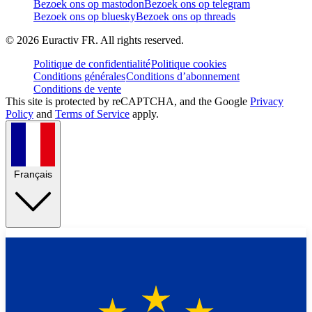
Bezoek ons op mastodon
Bezoek ons op telegram
Bezoek ons op bluesky
Bezoek ons op threads
©
2026
Euractiv FR. All rights reserved.
Politique de confidentialité
Politique cookies
Conditions générales
Conditions d’abonnement
Conditions de vente
This site is protected by reCAPTCHA, and the Google
Privacy
Policy
and
Terms of Service
apply.
Français