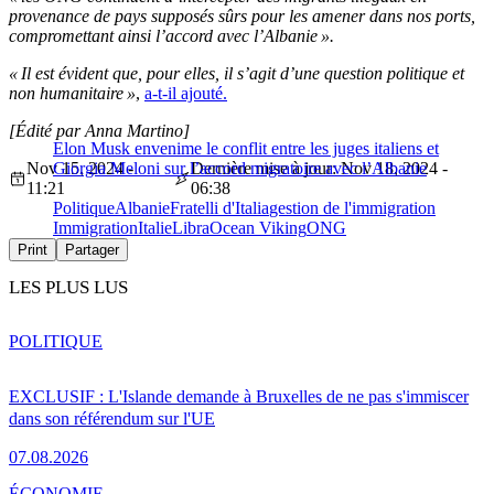
provenance de pays supposés sûrs pour les amener dans nos ports,
compromettant ainsi l’accord avec l’Albanie ».
« Il est évident que, pour elles, il s’agit d’une question politique et
non humanitaire »
,
a-t-il ajouté.
[Édité par Anna Martino]
Elon Musk envenime le conflit entre les juges italiens et
Nov 15, 2024 -
Giorgia Meloni sur l’accord migratoire avec l’Albanie
Dernière mise à jour: Nov 18, 2024 -
11:21
06:38
Politique
Albanie
Fratelli d'Italia
gestion de l'immigration
Immigration
Italie
Libra
Ocean Viking
ONG
Print
Partager
LES PLUS LUS
POLITIQUE
EXCLUSIF : L'Islande demande à Bruxelles de ne pas s'immiscer
dans son référendum sur l'UE
07.08.2026
ÉCONOMIE