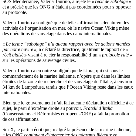
SOS Méditerranée, Valeria Taurino, a rejeté le
« récit de sabotage »
et a précisé que les ONG n’étaient pas coordonnées pour s’opposer
au protocole.
Valeria Taurino a souligné que de telles affirmations dénaturent les
activités de l’organisation en mer, où le navire Ocean Viking mène
des opérations de sauvetage dans les eaux internationales.
« Le terme “sabotage” n’a aucun rapport avec les actions menées
par notre navire »
, a déclaré la directrice, qualifiant le rapport de
«
récit biaisé »
visant à rejeter la responsabilité d’un
« protocole raté »
sur les opérations de sauvetage civiles.
Valeria Taurino a en outre souligné que le Libra, qui est sous le
commandement de la marine italienne, n’opère que dans les limites
étroites de la zone de recherche et de sauvetage de l’Italie, à environ
34 km de Lampedusa, tandis que l’Ocean Viking reste dans les eaux
internationales.
Bien que le gouvernement n’ait fait aucune déclaration officielle à ce
sujet, le parti d’extrême droite au pouvoir,
Fratelli d’Italia
(Conservateurs et Réformistes européens/CRE) a fait la promotion
de ces affirmations.
Sur X, le parti a écrit que, malgré la présence de la marine italienne,
« les ONG continuent d’intercepter des migrants illégaux en