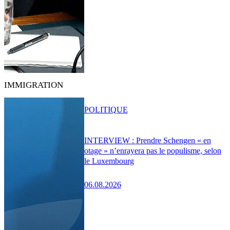
IMMIGRATION
POLITIQUE
INTERVIEW : Prendre Schengen « en
otage » n’enrayera pas le populisme, selon
le Luxembourg
06.08.2026