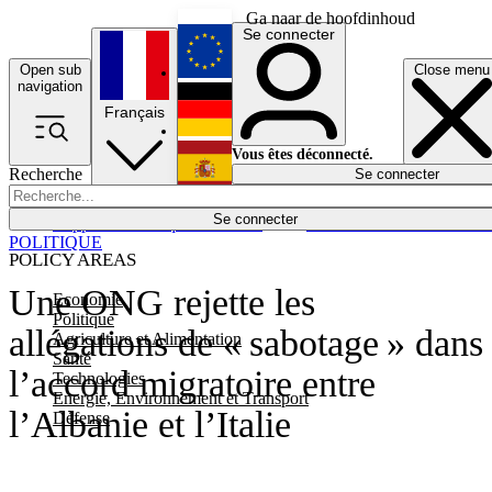
Ga naar de hoofdinhoud
Se connecter
Open sub
Close menu
English
navigation
Français
Deutsch
Vous êtes déconnecté.
Recherche
Se connecter
Español
Lumières éteintes
Se connecter
Rapporteur
Politique
Économie
Newsletters
Evénements
Em
POLITIQUE
POLICY AREAS
Une ONG rejette les
Economie
Politique
allégations de « sabotage » dans
Agriculture et Alimentation
Santé
l’accord migratoire entre
Technologies
Energie, Environnement et Transport
l’Albanie et l’Italie
Défense