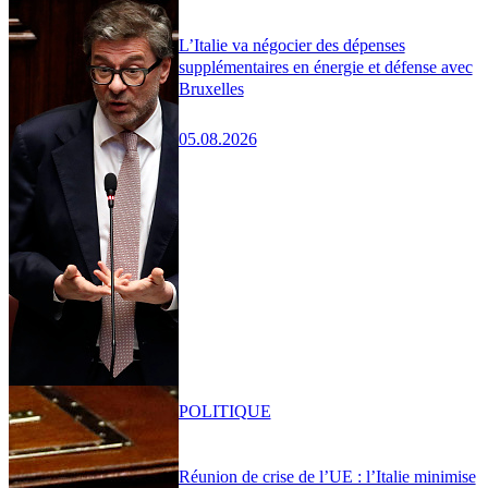
L’Italie va négocier des dépenses
supplémentaires en énergie et défense avec
Bruxelles
05.08.2026
POLITIQUE
Réunion de crise de l’UE : l’Italie minimise