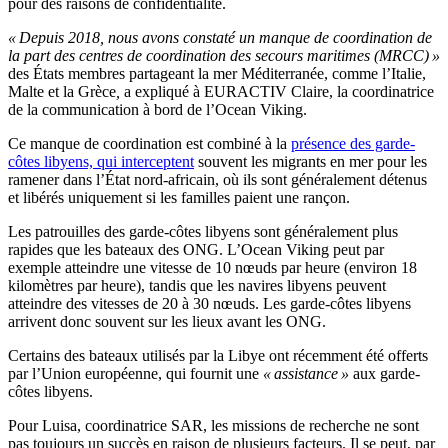
pour des raisons de confidentialité.
« Depuis 2018, nous avons constaté un manque de coordination de
la part des centres de coordination des secours maritimes (MRCC) »
des États membres partageant la mer Méditerranée, comme l’Italie,
Malte et la Grèce
,
a expliqué à EURACTIV Claire, la coordinatrice
de la communication à bord de l’Ocean Viking.
Ce manque de coordination est combiné à la
présence des garde-
côtes libyens, qui interceptent
souvent les migrants en mer pour les
ramener dans l’État nord-africain, où ils sont généralement détenus
et libérés uniquement si les familles paient une rançon.
Les patrouilles des garde-côtes libyens sont généralement plus
rapides que les bateaux des ONG. L’Ocean Viking peut par
exemple atteindre une vitesse de 10 nœuds par heure (environ 18
kilomètres par heure), tandis que les navires libyens peuvent
atteindre des vitesses de 20 à 30 nœuds. Les garde-côtes libyens
arrivent donc souvent sur les lieux avant les ONG.
Certains des bateaux utilisés par la Libye ont récemment été offerts
par l’Union européenne, qui fournit une
« assistance »
aux garde-
côtes libyens.
Pour Luisa, coordinatrice SAR, les missions de recherche ne sont
pas toujours un succès en raison de plusieurs facteurs. Il se peut, par