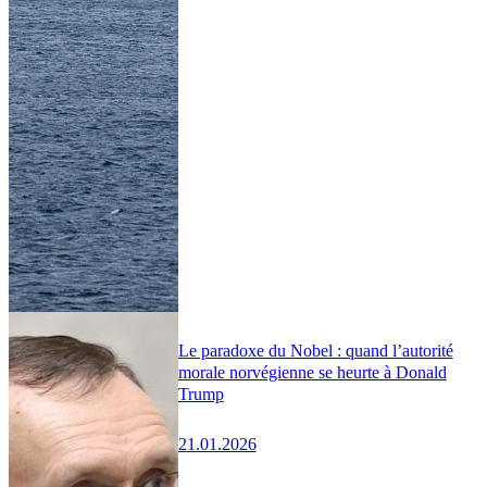
Le paradoxe du Nobel : quand l’autorité
morale norvégienne se heurte à Donald
Trump
21.01.2026