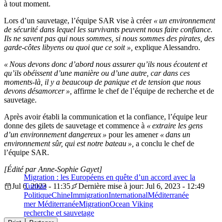
à tout moment.
Lors d’un sauvetage, l’équipe SAR vise à créer
« un environnement
de sécurité dans lequel les survivants peuvent nous faire confiance.
Ils ne savent pas qui nous sommes, si nous sommes des pirates, des
garde-côtes libyens ou quoi que ce soit »,
explique Alessandro.
« Nous devons donc d’abord nous assurer qu’ils nous écoutent et
qu’ils obéissent d’une manière ou d’une autre, car dans ces
moments-là, il y a beaucoup de panique et de tension que nous
devons désamorcer »,
affirme le chef de l’équipe de recherche et de
sauvetage.
Après avoir établi la communication et la confiance, l’équipe leur
donne des gilets de sauvetage et commence à
« extraire les gens
d’un environnement dangereux »
pour les amener
« dans un
environnement sûr, qui est notre bateau »,
a conclu le chef de
l’équipe SAR.
[Édité par Anne-Sophie Gayet]
Migration : les Européens en quête d’un accord avec la
Jul 6, 2023 - 11:35
Tunisie
Dernière mise à jour: Jul 6, 2023 - 12:49
Politique
Chine
Immigration
International
Méditerranée
mer Méditerranée
Migration
Ocean Viking
recherche et sauvetage