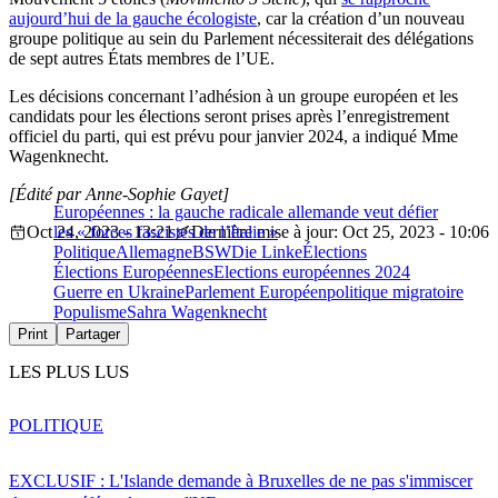
aujourd’hui de la gauche écologiste
, car la création d’un nouveau
groupe politique au sein du Parlement nécessiterait des délégations
de sept autres États membres de l’UE.
Les décisions concernant l’adhésion à un groupe européen et les
candidats pour les élections seront prises après l’enregistrement
officiel du parti, qui est prévu pour janvier 2024, a indiqué Mme
Wagenknecht.
[Édité par Anne-Sophie Gayet]
Européennes : la gauche radicale allemande veut défier
Oct 24, 2023 - 13:21
les « forces fascistes de l’Italie »
Dernière mise à jour: Oct 25, 2023 - 10:06
Politique
Allemagne
BSW
Die Linke
Élections
Élections Européennes
Elections européennes 2024
Guerre en Ukraine
Parlement Européen
politique migratoire
Populisme
Sahra Wagenknecht
Print
Partager
LES PLUS LUS
POLITIQUE
EXCLUSIF : L'Islande demande à Bruxelles de ne pas s'immiscer