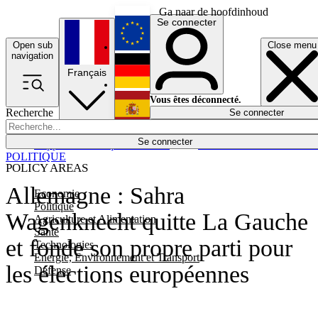
Ga naar de hoofdinhoud
Se connecter
Open sub
Close menu
English
navigation
Français
Deutsch
Vous êtes déconnecté.
Recherche
Se connecter
Español
Lumières éteintes
Se connecter
Rapporteur
Politique
Économie
Newsletters
Evénements
Em
POLITIQUE
POLICY AREAS
Allemagne : Sahra
Economie
Politique
Wagenknecht quitte La Gauche
Agriculture et Alimentation
Santé
et fonde son propre parti pour
Technologies
Energie, Environnement et Transport
les élections européennes
Défense