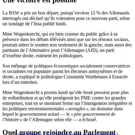
Une victoire est possible
La BSW a pris un bon départ, puisqu’environ 12 % des Allemands
interrogés ont déclaré qu’ils voteraient pour ce nouveau parti, selon
un sondage de l’Insa publié lundi.
Mme Wagenknecht, qui est bien connue du public grâce à sa
présence dans les débats télévisés ainsi que sur les réseaux sociaux,
pourrait attirer le soutien non seulement de la gauche, mais aussi des
partisans de l’Alternative pour l’Allemagne (AfD), un parti
d’extrême droite, estiment les politologues.
Son mélange de politiques économiques socialement conservatrices
et socialistes est populaire parmi les électeurs antisystèmes et de
droite, a expliqué le politologue Constantin Wurthmann à Euractiv
lors d’un entretien.
Mme Wagenknecht a promis lundi qu’elle ferait pression pour plus
de redistribution et qu’elle protégerait les PME contre les grandes
entreprises, tout en se montrant ferme sur l’immigration irrégulière et
les politiques environnementales
« aveugles »
, un domaine dans
lequel le gouvernement actuel — le
« pire gouvernement de
l’histoire »
de l’Allemagne selon elle — a échoué.
Quel groupe rejoindre au Parlement
En Allemagne, Die Linke en pleine crise existentielle à