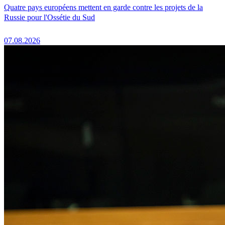
Quatre pays européens mettent en garde contre les projets de la
Russie pour l'Ossétie du Sud
07.08.2026