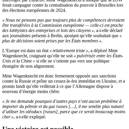
ferait campagne contre la centralisation du pouvoir à Bruxelles lors
des élections européennes de 2024.
« Nous ne pensons pas que toujours plus de compétences devraient
être transférées à la Commission européenne — celle-ci est proche
des lobbyistes des entreprises et loin des citoyens »
, a-t-elle déclaré
aux journalistes présents à Berlin, ajoutant qu’elle souhaitait que
«
plus de décisions soient prises par les États membres »
.
L’Europe est dans un état
« relativement triste »
, a déploré Mme
Wagenknecht, craignant qu’elle ne soit
« pulvérisée entre les États-
Unis et la Chine
» si elle ne s’oriente pas vers une politique
étrangère de non alignement.
Mme Wagenknecht est donc fermement opposée aux sanctions
contre la Russie et prône un cessez-le-feu immédiat en Ukraine, et a
promis lundi qu’elle veillerait à ce que l’Allemagne dispose à
nouveau d’énergie moins chère.
« Je me demande pourquoi d’autres pays n’ont aucun problème à
importer du pétrole et du gaz russes […], il me semble plus naturel
d’utiliser les oléoducs [russes], parce que ce serait beaucoup moins
cher »
, a-t-elle expliqué.