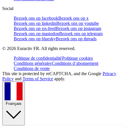
Social
Bezoek ons op facebook
Bezoek ons op x
Bezoek ons op linkedin
Bezoek ons op youtube
Bezoek ons op rss-feed
Bezoek ons op instagram
Bezoek ons op mastodon
Bezoek ons op telegram
Bezoek ons op bluesky
Bezoek ons op threads
©
2026
Euractiv FR. All rights reserved.
Politique de confidentialité
Politique cookies
Conditions générales
Conditions d’abonnement
Conditions de vente
This site is protected by reCAPTCHA, and the Google
Privacy
Policy
and
Terms of Service
apply.
Français