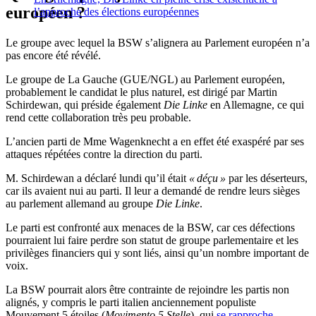
européen ?
l’approche des élections européennes
Le groupe avec lequel la BSW s’alignera au Parlement européen n’a
pas encore été révélé.
Le groupe de La Gauche (GUE/NGL) au Parlement européen,
probablement le candidat le plus naturel, est dirigé par Martin
Schirdewan, qui préside également
Die Linke
en Allemagne, ce qui
rend cette collaboration très peu probable.
L’ancien parti de Mme Wagenknecht a en effet été exaspéré par ses
attaques répétées contre la direction du parti.
M. Schirdewan a déclaré lundi qu’il était
« déçu »
par les déserteurs,
car ils avaient nui au parti. Il leur a demandé de rendre leurs sièges
au parlement allemand au groupe
Die Linke
.
Le parti est confronté aux menaces de la BSW, car ces défections
pourraient lui faire perdre son statut de groupe parlementaire et les
privilèges financiers qui y sont liés, ainsi qu’un nombre important de
voix.
La BSW pourrait alors être contrainte de rejoindre les partis non
alignés, y compris le parti italien anciennement populiste
Mouvement 5 étoiles (
Movimento 5 Stelle
), qui
se rapproche