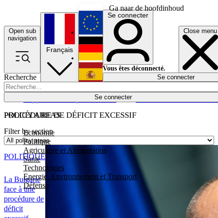
Ga naar de hoofdinhoud
Se connecter
Open sub
Close menu
English
navigation
Français
Deutsch
Vous êtes déconnecté.
Recherche
Se connecter
Español
Lumières éteintes
Se connecter
Rapporteur
Politique
Économie
Newsletters
Evénements
Em
POLICY AREAS
PROCÉDURE DE DÉFICIT EXCESSIF
Filter by section
Economie
Politique
Agriculture et Alimentation
POLITIQUE
Santé
Technologies
Energie, Environnement et Transport
La Bulgarie
Défense
face à une
procédure de
déficit