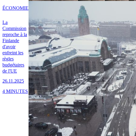
ÉCONOMIE
La
Commission
reproche à la
Finlande
d'avoir
enfreint les
règles
budgétaires
de l'UE
26.11.2025
4 MINUTES