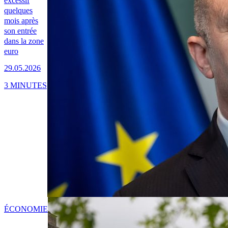
excessif
quelques
mois après
son entrée
dans la zone
euro
29.05.2026
3 MINUTES
ÉCONOMIE