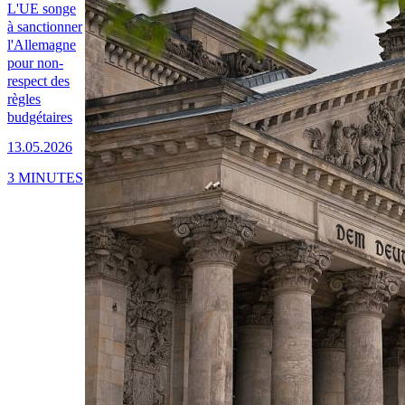
L'UE songe
à sanctionner
l'Allemagne
pour non-
respect des
règles
budgétaires
13.05.2026
3 MINUTES