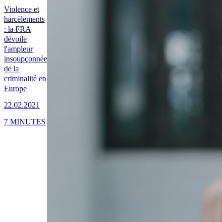
Violence et
harcèlements
: la FRA
dévoile
l'ampleur
insoupçonnée
de la
criminalité en
Europe
22.02.2021
7 MINUTES