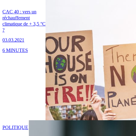
CAC 40 : vers un
réchauffement
climatique de + 3,5 °C
?
03.03.2021
6 MINUTES
POLITIQUE