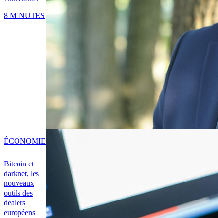
8 MINUTES
ÉCONOMIE
Bitcoin et
darknet, les
nouveaux
outils des
dealers
européens