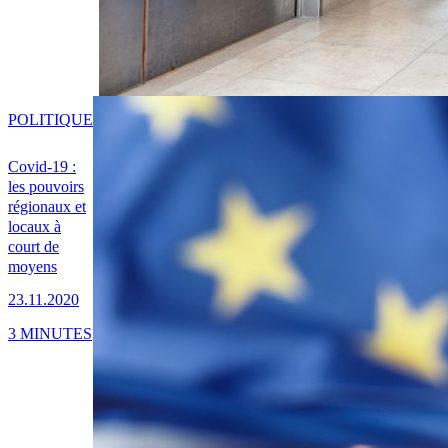
POLITIQUE
Covid-19 :
les pouvoirs
régionaux et
locaux à
court de
moyens
23.11.2020
3 MINUTES