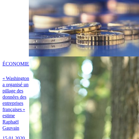
ÉCONOMIE
« Washington
a organisé un
pillage des
données des
entreprises
françaises »
estime
Raphaël
Gauvain
15.01.2020