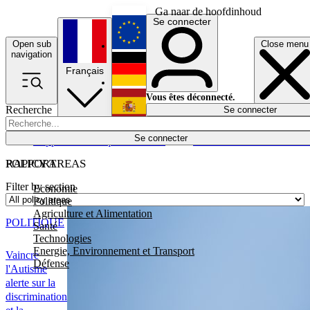
Ga naar de hoofdinhoud
Se connecter
Open sub
Close menu
English
navigation
Français
Deutsch
Vous êtes déconnecté.
Recherche
Se connecter
Español
Lumières éteintes
Se connecter
Rapporteur
Politique
Économie
Newsletters
Evénements
Em
POLICY AREAS
RAPPORT
Filter by section
Economie
Politique
Agriculture et Alimentation
POLITIQUE
Santé
Technologies
Energie, Environnement et Transport
Vaincre
Défense
l'Autisme
alerte sur la
discrimination