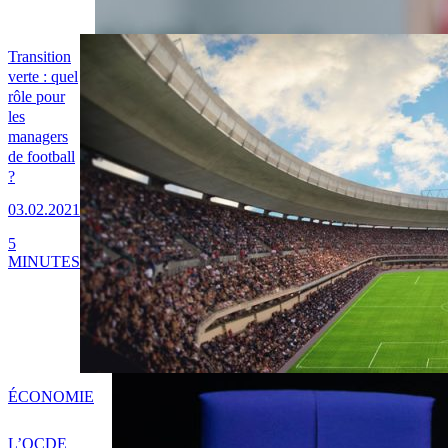
Transition
verte : quel
rôle pour
les
managers
de football
?
03.02.2021
5
MINUTES
ÉCONOMIE
L’OCDE