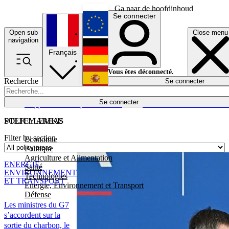
Ga naar de hoofdinhoud
Se connecter
Open sub
Close menu
English
navigation
Français
Deutsch
Vous êtes déconnecté.
Recherche
Se connecter
Español
Lumières éteintes
Se connecter
Rapporteur
Politique
Économie
Newsletters
Evénements
Em
POLICY AREAS
STEFFI LEMKE
Filter by section
Economie
Politique
Agriculture et Alimentation
ENERGIE,
Santé
ENVIRONNEMENT
Technologies
ET TRANSPORT
Energie, Environnement et Transport
Défense
Les ministres du G7
s’accordent sur la
sortie du charbon, le