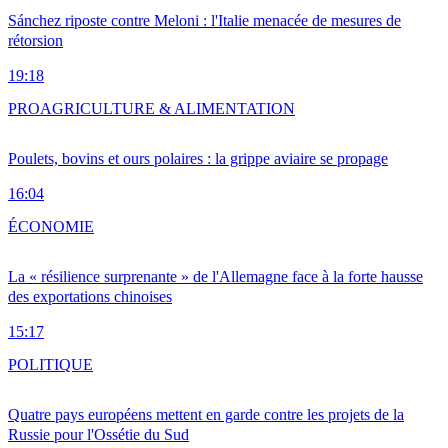
Sánchez riposte contre Meloni : l'Italie menacée de mesures de
rétorsion
19:18
PRO
AGRICULTURE & ALIMENTATION
Poulets, bovins et ours polaires : la grippe aviaire se propage
16:04
ÉCONOMIE
La « résilience surprenante » de l'Allemagne face à la forte hausse
des exportations chinoises
15:17
POLITIQUE
Quatre pays européens mettent en garde contre les projets de la
Russie pour l'Ossétie du Sud