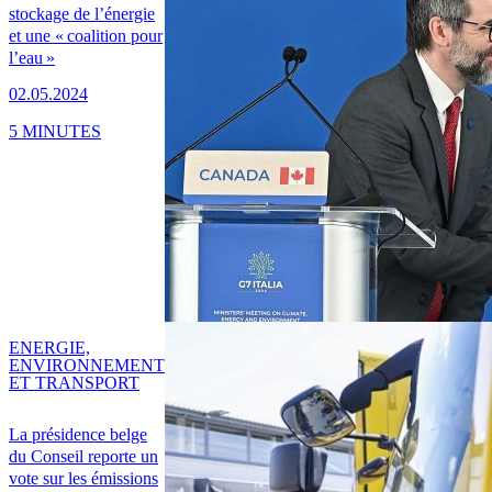
stockage de l’énergie
et une « coalition pour
l’eau »
02.05.2024
5 MINUTES
ENERGIE,
ENVIRONNEMENT
ET TRANSPORT
La présidence belge
du Conseil reporte un
vote sur les émissions