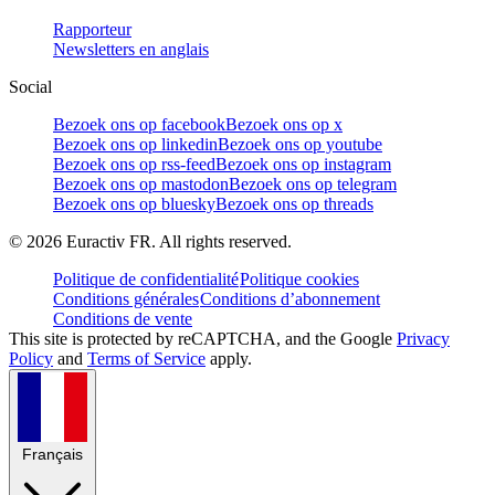
Rapporteur
Newsletters en anglais
Social
Bezoek ons op facebook
Bezoek ons op x
Bezoek ons op linkedin
Bezoek ons op youtube
Bezoek ons op rss-feed
Bezoek ons op instagram
Bezoek ons op mastodon
Bezoek ons op telegram
Bezoek ons op bluesky
Bezoek ons op threads
©
2026
Euractiv FR. All rights reserved.
Politique de confidentialité
Politique cookies
Conditions générales
Conditions d’abonnement
Conditions de vente
This site is protected by reCAPTCHA, and the Google
Privacy
Policy
and
Terms of Service
apply.
Français