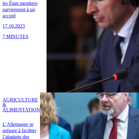
les États membres
parviennent à un
accord
17.10.2023
7 MINUTES
AGRICULTURE
&
ALIMENTATION
L’Allemagne se
prépare à faciliter
l’abattage des