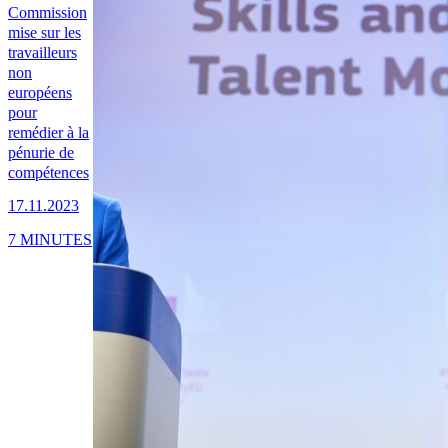
Commission
mise sur les
travailleurs
non
européens
pour
remédier à la
pénurie de
compétences
17.11.2023
7 MINUTES