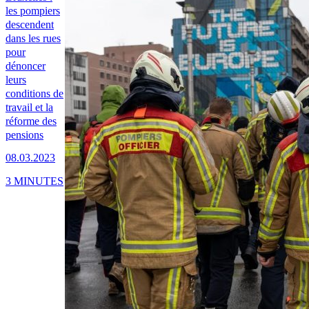
les pompiers
descendent
dans les rues
pour
dénoncer
leurs
conditions de
travail et la
réforme des
pensions
08.03.2023
3 MINUTES