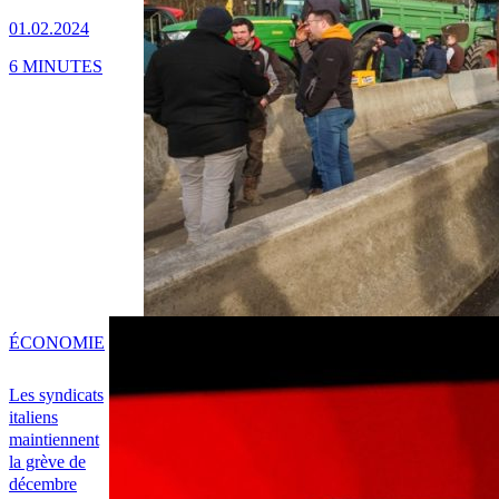
01.02.2024
6 MINUTES
ÉCONOMIE
Les syndicats
italiens
maintiennent
la grève de
décembre