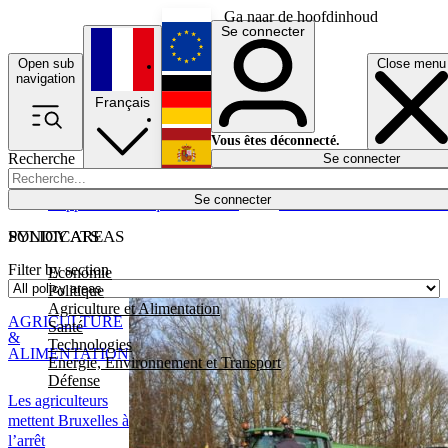
Ga naar de hoofdinhoud
Se connecter
Open sub
Close menu
English
navigation
Français
Deutsch
Vous êtes déconnecté.
Recherche
Se connecter
Español
Lumières éteintes
Se connecter
Rapporteur
Politique
Économie
Newsletters
Evénements
Em
POLICY AREAS
SYNDICATS
Filter by section
Economie
Politique
Agriculture et Alimentation
AGRICULTURE
Santé
&
Technologies
ALIMENTATION
Energie, Environnement et Transport
Défense
Les agriculteurs
mettent Bruxelles à
l’arrêt