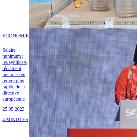
ÉCONOMIE
Salaire
minimum :
les syndicats
réclament
une mise en
œuvre plus
rapide de la
directive
européenne
25.05.2023
4 MINUTES