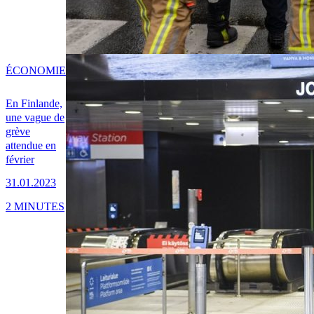
ÉCONOMIE
En Finlande,
une vague de
grève
attendue en
février
31.01.2023
2 MINUTES