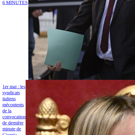
6 MINUTES
1er mai : les
syndicats
italiens
mécontents
de la
convocation
de dernière
minute de
Giorgia