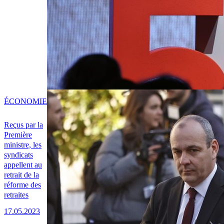
ÉCONOMIE
Reçus par la
Première
ministre, les
syndicats
appellent au
retrait de la
réforme des
retraites
17.05.2023