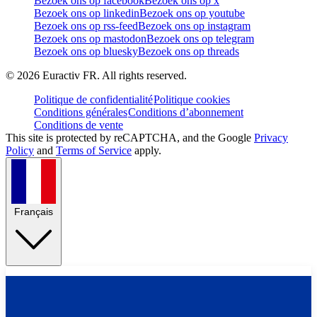
Bezoek ons op facebook
Bezoek ons op x
Bezoek ons op linkedin
Bezoek ons op youtube
Bezoek ons op rss-feed
Bezoek ons op instagram
Bezoek ons op mastodon
Bezoek ons op telegram
Bezoek ons op bluesky
Bezoek ons op threads
©
2026
Euractiv FR. All rights reserved.
Politique de confidentialité
Politique cookies
Conditions générales
Conditions d’abonnement
Conditions de vente
This site is protected by reCAPTCHA, and the Google
Privacy
Policy
and
Terms of Service
apply.
Français