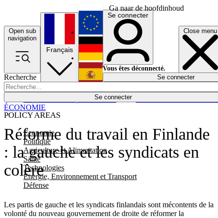
Ga naar de hoofdinhoud
Se connecter
Open sub
Close menu
English
navigation
Français
Deutsch
Vous êtes déconnecté.
Recherche
Se connecter
Español
Lumières éteintes
Se connecter
Rapporteur
Politique
Économie
Newsletters
Evénements
Em
ÉCONOMIE
POLICY AREAS
Réforme du travail en Finlande
Economie
Politique
: la gauche et les syndicats en
Agriculture et Alimentation
Santé
colère
Technologies
Energie, Environnement et Transport
Défense
Les partis de gauche et les syndicats finlandais sont mécontents de la
volonté du nouveau gouvernement de droite de réformer la