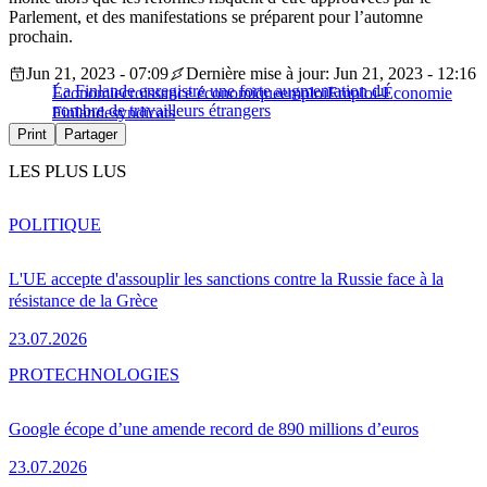
Parlement, et des manifestations se préparent pour l’automne
prochain.
Jun 21, 2023 - 07:09
Dernière mise à jour: Jun 21, 2023 - 12:16
La Finlande enregistre une forte augmentation du
Économie
croissance économique
emploi
Emploi-Économie
nombre de travailleurs étrangers
Finlande
syndicats
Print
Partager
LES PLUS LUS
POLITIQUE
L'UE accepte d'assouplir les sanctions contre la Russie face à la
résistance de la Grèce
23.07.2026
PRO
TECHNOLOGIES
Google écope d’une amende record de 890 millions d’euros
23.07.2026