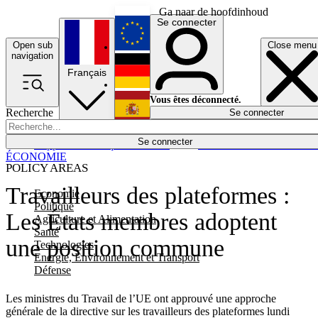
Ga naar de hoofdinhoud
Se connecter
Open sub
Close menu
English
navigation
Français
Deutsch
Vous êtes déconnecté.
Recherche
Se connecter
Español
Lumières éteintes
Se connecter
Rapporteur
Politique
Économie
Newsletters
Evénements
Em
ÉCONOMIE
POLICY AREAS
Travailleurs des plateformes :
Economie
Politique
Les États membres adoptent
Agriculture et Alimentation
Santé
une position commune
Technologies
Energie, Environnement et Transport
Défense
Les ministres du Travail de l’UE ont approuvé une approche
générale de la directive sur les travailleurs des plateformes lundi