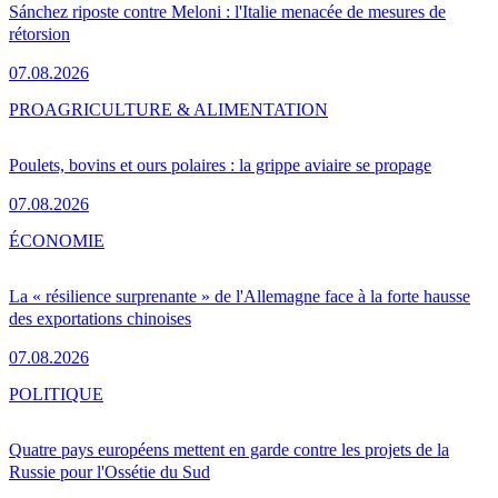
Sánchez riposte contre Meloni : l'Italie menacée de mesures de
rétorsion
07.08.2026
PRO
AGRICULTURE & ALIMENTATION
Poulets, bovins et ours polaires : la grippe aviaire se propage
07.08.2026
ÉCONOMIE
La « résilience surprenante » de l'Allemagne face à la forte hausse
des exportations chinoises
07.08.2026
POLITIQUE
Quatre pays européens mettent en garde contre les projets de la
Russie pour l'Ossétie du Sud