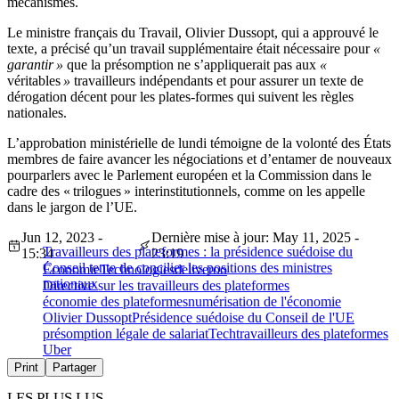
mécanismes.
Le ministre français du Travail, Olivier Dussopt, qui a approuvé le
texte, a précisé qu’un travail supplémentaire était nécessaire pour
«
garantir »
que la présomption ne s’appliquerait pas aux
«
véritables
»
travailleurs indépendants et pour assurer un texte de
dérogation décent pour les plates-formes qui suivent les règles
nationales.
L’approbation ministérielle de lundi témoigne de la volonté des États
membres de faire avancer les négociations et d’entamer de nouveaux
pourparlers avec le Parlement européen et la Commission dans le
cadre des « trilogues » interinstitutionnels, comme on les appelle
dans le jargon de l’UE.
Jun 12, 2023 -
Dernière mise à jour: May 11, 2025 -
Travailleurs des plateformes : la présidence suédoise du
15:34
23:19
Conseil tente de concilier les positions des ministres
Économie
Technologies
deliveroo
nationaux
Directive sur les travailleurs des plateformes
économie des plateformes
numérisation de l'économie
Olivier Dussopt
Présidence suédoise du Conseil de l'UE
présomption légale de salariat
Tech
travailleurs des plateformes
Uber
Print
Partager
LES PLUS LUS