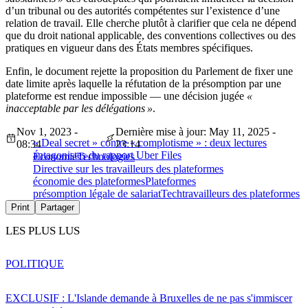
d’un tribunal ou des autorités compétentes sur l’existence d’une
relation de travail. Elle cherche plutôt à clarifier que cela ne dépend
que du droit national applicable, des conventions collectives ou des
pratiques en vigueur dans des États membres spécifiques.
Enfin, le document rejette la proposition du Parlement de fixer une
date limite après laquelle la réfutation de la présomption par une
plateforme est rendue impossible — une décision jugée
«
inacceptable par les délégations »
.
Nov 1, 2023 -
Dernière mise à jour: May 11, 2025 -
« Deal secret » contre « complotisme » : deux lectures
08:34
23:14
antagonistes du rapport Uber Files
Économie
Technologies
Directive sur les travailleurs des plateformes
économie des plateformes
Plateformes
présomption légale de salariat
Tech
travailleurs des plateformes
Print
Partager
LES PLUS LUS
POLITIQUE
EXCLUSIF : L'Islande demande à Bruxelles de ne pas s'immiscer