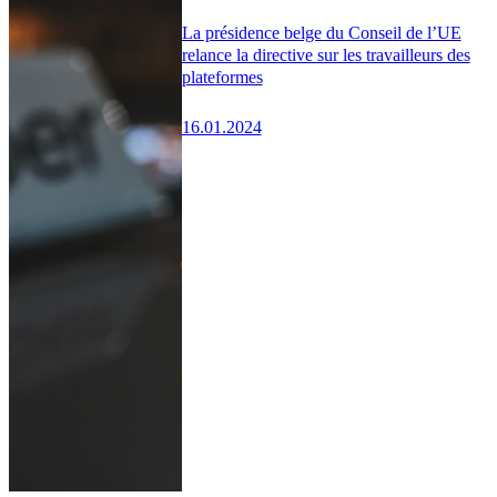
La présidence belge du Conseil de l’UE
relance la directive sur les travailleurs des
plateformes
16.01.2024