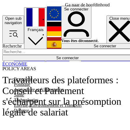
Ga naar de hoofdinhoud
Se connecter
Open sub
Close menu
English
navigation
Français
Deutsch
Vous êtes déconnecté.
Recherche
Se connecter
Español
Lumières éteintes
Se connecter
Rapporteur
Politique
Économie
Newsletters
Evénements
Em
ÉCONOMIE
POLICY AREAS
Travailleurs des plateformes :
Economie
Politique
Conseil et Parlement
Agriculture et Alimentation
Santé
s'écharpent sur la présomption
Technologies
Energie, Environnement et Transport
légale de salariat
Défense