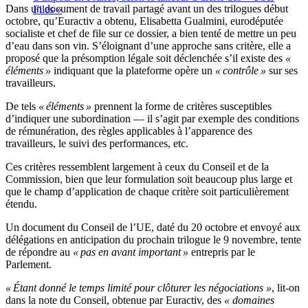
Dans un document de travail partagé avant un des trilogues début
Files »
octobre, qu’Euractiv a obtenu, Elisabetta Gualmini, eurodéputée
socialiste et chef de file sur ce dossier, a bien tenté de mettre un peu
d’eau dans son vin. S’éloignant d’une approche sans critère, elle a
proposé que la présomption légale soit déclenchée s’il existe des
«
éléments »
indiquant que la plateforme opère un
« contrôle »
sur ses
travailleurs.
De tels
« éléments »
prennent la forme de critères susceptibles
d’indiquer une subordination — il s’agit par exemple des conditions
de rémunération, des règles applicables à l’apparence des
travailleurs, le suivi des performances, etc.
Ces critères ressemblent largement à ceux du Conseil et de la
Commission, bien que leur formulation soit beaucoup plus large et
que le champ d’application de chaque critère soit particulièrement
étendu.
Un document du Conseil de l’UE, daté du 20 octobre et envoyé aux
délégations en anticipation du prochain trilogue le 9 novembre, tente
de répondre au
« pas en avant important »
entrepris par le
Parlement.
« Étant donné le temps limité pour clôturer les négociations »
, lit-on
dans la note du Conseil, obtenue par Euractiv, des
« domaines