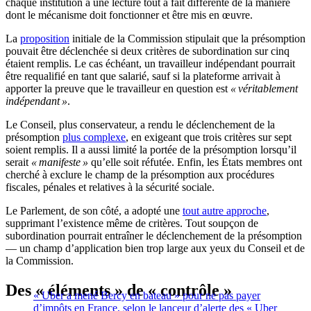
chaque institution a une lecture tout à fait différente de la manière
dont le mécanisme doit fonctionner et être mis en œuvre.
La
proposition
initiale de la Commission stipulait que la présomption
pouvait être déclenchée si deux critères de subordination sur cinq
étaient remplis. Le cas échéant, un travailleur indépendant pourrait
être requalifié en tant que salarié, sauf si la plateforme arrivait à
apporter la preuve que le travailleur en question est
« véritablement
indépendant »
.
Le Conseil, plus conservateur, a rendu le déclenchement de la
présomption
plus complexe
, en exigeant que trois critères sur sept
soient remplis. Il a aussi limité la portée de la présomption lorsqu’il
serait
« manifeste »
qu’elle soit réfutée. Enfin, les États membres ont
cherché à exclure le champ de la présomption aux procédures
fiscales, pénales et relatives à la sécurité sociale.
Le Parlement, de son côté, a adopté une
tout autre approche
,
supprimant l’existence même de critères. Tout soupçon de
subordination pourrait entraîner le déclenchement de la présomption
— un champ d’application bien trop large aux yeux du Conseil et de
la Commission.
Des « éléments » de « contrôle »
« Uber a mené Bercy en bateau » pour ne pas payer
d’impôts en France, selon le lanceur d’alerte des « Uber