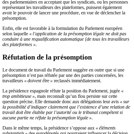
des parlementaires en acceptant que les syndicats, ou les personnes
représentant les travailleurs des plateformes, puissent également
avoir le pouvoir de lancer une procédure, en vue de déclencher la
présomption.
Enfin, elle est favorable à la formulation du Parlement européen
selon laquelle
« l’application de la présomption légale ne doit pas
conduire à une requalification automatique [de tous les travailleurs
des plateformes »
.
Réfutation de la présomption
Le document de travail du Parlement suggère en outre que si une
présomption n’est pas réfutée par une des parties concernées, les
travailleurs
« doivent être »
reclassés immédiatement.
La présidence espagnole réfute la position du Parlement, jugée
«
trop ambitieuse »
, mais reconnaît qu’un flou persiste sur cette
question précise. Elle demande donc aux délégations leur avis
« sur
la possibilité d’indiquer clairement que l’existence d’une relation de
travail doit être établie par l’autorité ou le tribunal compétent si
aucune partie ne réfute la présomption légale »
.
Dans le même temps, la présidence s’oppose aux
« éléments
substantiels »
des eurodéputés qui pourraient influencer la décision