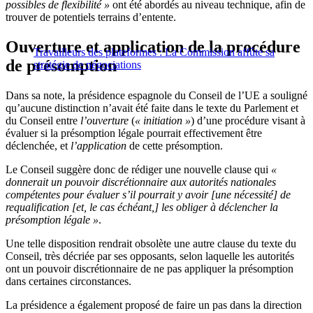
possibles de flexibilité »
ont été abordés au niveau technique, afin de
trouver de potentiels terrains d’entente.
Ouverture et application de la procédure
Travailleurs des plateformes : La Commission affûte sa
de présomption
stratégie de négociations
Dans sa note, la présidence espagnole du Conseil de l’UE a souligné
qu’aucune distinction n’avait été faite dans le texte du Parlement et
du Conseil entre
l’ouverture
(
« initiation »
) d’une procédure visant à
évaluer si la présomption légale pourrait effectivement être
déclenchée, et
l’application
de cette présomption.
Le Conseil suggère donc de rédiger une nouvelle clause qui
«
donnerait un pouvoir discrétionnaire aux autorités nationales
compétentes pour évaluer s’il pourrait y avoir [une nécessité] de
requalification [et, le cas échéant,] les obliger à déclencher la
présomption légale »
.
Une telle disposition rendrait obsolète une autre clause du texte du
Conseil, très décriée par ses opposants, selon laquelle les autorités
ont un pouvoir discrétionnaire de ne pas appliquer la présomption
dans certaines circonstances.
La présidence a également proposé de faire un pas dans la direction