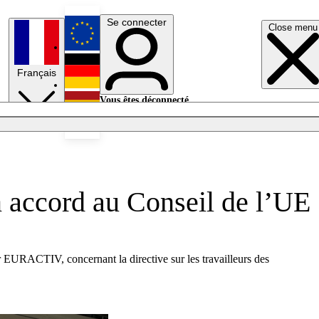
Se connecter
Close menu
English
Français
Deutsch
Vous êtes déconnecté.
Se connecter
Español
Lumières éteintes
n accord au Conseil de l’UE
EURACTIV, concernant la directive sur les travailleurs des