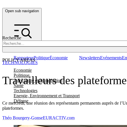
Open sub navigation
Recherche
Rapporteur
Politique
Économie
Newsletters
Evénements
Em
POLICY AREAS
TECHNOLOGIES
Economie
Politique
Travailleurs des plateform
Agriculture et Alimentation
Santé
Technologies
Energie, Environnement et Transport
Défense
Ce mercredi, une réunion des représentants permanents auprès de l’U
plateformes.
Théo Bourgery-Gonse
EURACTIV.com