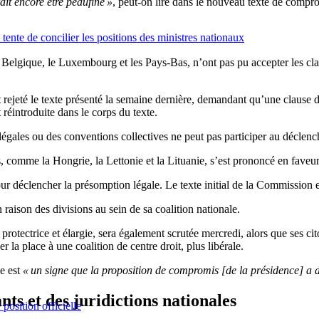
ait encore être peaufiné »
, peut-on lire dans le nouveau texte de compr
tente de concilier les positions des ministres nationaux
Belgique, le Luxembourg et les Pays-Bas, n’ont pas pu accepter les clau
 rejeté le texte présenté la semaine dernière, demandant qu’une clause de
 réintroduite dans le corps du texte.
 légales ou des conventions collectives ne peut pas participer au déclenc
 comme la Hongrie, la Lettonie et la Lituanie, s’est prononcé en faveur
pour déclencher la présomption légale. Le texte initial de la Commission e
 raison des divisions au sein de sa coalition nationale.
otectrice et élargie, sera également scrutée mercredi, alors que ses cito
 la place à une coalition de centre droit, plus libérale.
me est
« un signe que la proposition de compromis [de la présidence] a d
ts et des juridictions nationales
position officielle