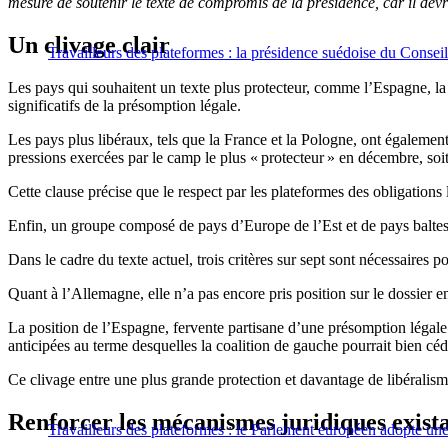
mesure de soutenir le texte de compromis de la présidence, car il devr
Un clivage clair
Travailleurs des plateformes : la présidence suédoise du Conseil 
Les pays qui souhaitent un texte plus protecteur, comme l’Espagne, la 
significatifs de la présomption légale.
Les pays plus libéraux, tels que la France et la Pologne, ont également
pressions exercées par le camp le plus « protecteur » en décembre, soit
Cette clause précise que le respect par les plateformes des obligations
Enfin, un groupe composé de pays d’Europe de l’Est et de pays baltes,
Dans le cadre du texte actuel, trois critères sur sept sont nécessaires 
Quant à l’Allemagne, elle n’a pas encore pris position sur le dossier en
La position de l’Espagne, fervente partisane d’une présomption légale pr
anticipées au terme desquelles la coalition de gauche pourrait bien céder
Ce clivage entre une plus grande protection et davantage de libéralis
Renforcer les mécanismes juridiques existan
Travailleurs des plateformes : le Parlement européen adopte une 