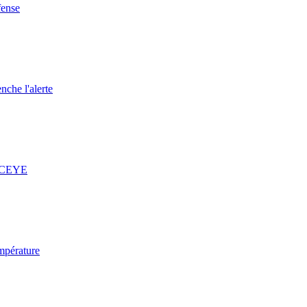
fense
nche l'alerte
 ICEYE
mpérature