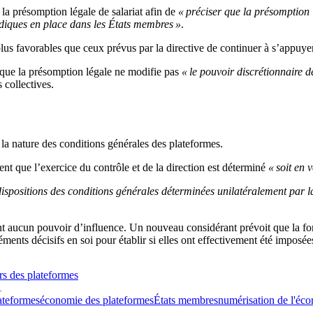
la présomption légale de salariat afin de
« préciser que la présomption 
ridiques en place dans les États membres »
.
us favorables que ceux prévus par la directive de continuer à s’appuye
 que la présomption légale ne modifie pas
« le pouvoir discrétionnaire d
s collectives.
la nature des conditions générales des plateformes.
ent que l’exercice du contrôle et de la direction est déterminé
« soit en 
dispositions des conditions générales déterminées unilatéralement par l
aient aucun pouvoir d’influence. Un nouveau considérant prévoit que la f
ments décisifs en soi pour établir si elles ont effectivement été imposée
urs des plateformes
1
lateformes
économie des plateformes
États membres
numérisation de l'éc