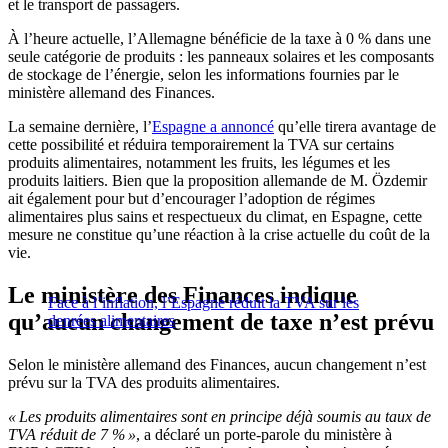
et le transport de passagers.
À l’heure actuelle, l’Allemagne bénéficie de la taxe à 0 % dans une
seule catégorie de produits : les panneaux solaires et les composants
de stockage de l’énergie, selon les informations fournies par le
ministère allemand des Finances.
La semaine dernière, l’
Espagne a annoncé
qu’elle tirera avantage de
cette possibilité et réduira temporairement la TVA sur certains
produits alimentaires, notamment les fruits, les légumes et les
produits laitiers. Bien que la proposition allemande de M. Özdemir
ait également pour but d’encourager l’adoption de régimes
alimentaires plus sains et respectueux du climat, en Espagne, cette
mesure ne constitue qu’une réaction à la crise actuelle du coût de la
vie.
Le ministère des Finances indique
Face à l’inflation, l’Espagne réduit la TVA sur les
qu’aucun changement de taxe n’est prévu
denrées alimentaires
Selon le ministère allemand des Finances, aucun changement n’est
prévu sur la TVA des produits alimentaires.
« Les produits alimentaires sont en principe déjà soumis au taux de
TVA réduit de 7 % »
, a déclaré un porte-parole du ministère à