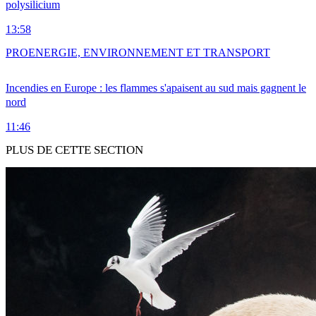
polysilicium
13:58
PRO
ENERGIE, ENVIRONNEMENT ET TRANSPORT
Incendies en Europe : les flammes s'apaisent au sud mais gagnent le
nord
11:46
PLUS DE CETTE SECTION