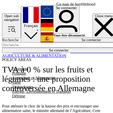
Ga naar de hoofdinhoud
Se connecter
Open sub
Close menu
English
navigation
Français
Deutsch
Vous êtes déconnecté.
Recherche
Se connecter
Español
Lumières éteintes
Se connecter
Rapporteur
Politique
Économie
Newsletters
Evénements
Em
AGRICULTURE & ALIMENTATION
POLICY AREAS
TVA à 0 % sur les fruits et
Economie
Politique
légumes : une proposition
Agriculture et Alimentation
Santé
controversée en Allemagne
Technologies
Energie, Environnement et Transport
Défense
Pour atténuer le choc de la hausse des prix et encourager une
alimentation saine, le ministre allemand de l’Agriculture, Cem