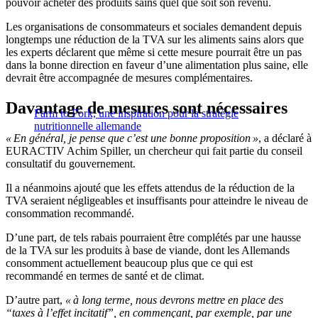
pouvoir acheter des produits sains quel que soit son revenu.
Les organisations de consommateurs et sociales demandent depuis
longtemps une réduction de la TVA sur les aliments sains alors que
les experts déclarent que même si cette mesure pourrait être un pas
dans la bonne direction en faveur d’une alimentation plus saine, elle
devrait être accompagnée de mesures complémentaires.
Davantage de mesures sont nécessaires
Farm to Fork, une inspiration pour la stratégie
nutritionnelle allemande
« En général, je pense que c’est une bonne proposition »
, a déclaré à
EURACTIV Achim Spiller, un chercheur qui fait partie du conseil
consultatif du gouvernement.
Il a néanmoins ajouté que les effets attendus de la réduction de la
TVA seraient négligeables et insuffisants pour atteindre le niveau de
consommation recommandé.
D’une part, de tels rabais pourraient être complétés par une hausse
de la TVA sur les produits à base de viande, dont les Allemands
consomment actuellement beaucoup plus que ce qui est
recommandé en termes de santé et de climat.
D’autre part,
« à long terme, nous devrons mettre en place des
“taxes à l’effet incitatif”, en commençant, par exemple, par une