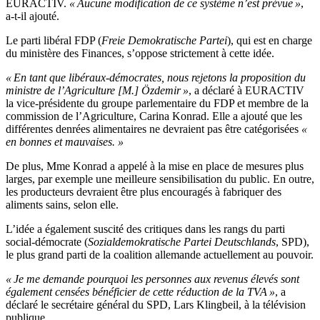
EURACTIV.
« Aucune modification de ce système n’est prévue »
,
a-t-il ajouté.
Le parti libéral FDP (
Freie Demokratische Partei
), qui est en charge
du ministère des Finances, s’oppose strictement à cette idée.
« En tant que libéraux-démocrates, nous rejetons la proposition du
ministre de l’Agriculture [M.] Özdemir »
, a déclaré à EURACTIV
la vice-présidente du groupe parlementaire du FDP et membre de la
commission de l’Agriculture, Carina Konrad. Elle a ajouté que les
différentes denrées alimentaires ne devraient pas être catégorisées
«
en bonnes et mauvaises. »
De plus, Mme Konrad a appelé à la mise en place de mesures plus
larges, par exemple une meilleure sensibilisation du public. En outre,
les producteurs devraient être plus encouragés à fabriquer des
aliments sains, selon elle.
L’idée a également suscité des critiques dans les rangs du parti
social-démocrate (
Sozialdemokratische Partei Deutschlands
, SPD),
le plus grand parti de la coalition allemande actuellement au pouvoir.
« Je me demande pourquoi les personnes aux revenus élevés sont
également censées bénéficier de cette réduction de la TVA »
, a
déclaré le secrétaire général du SPD, Lars Klingbeil, à la télévision
publique.