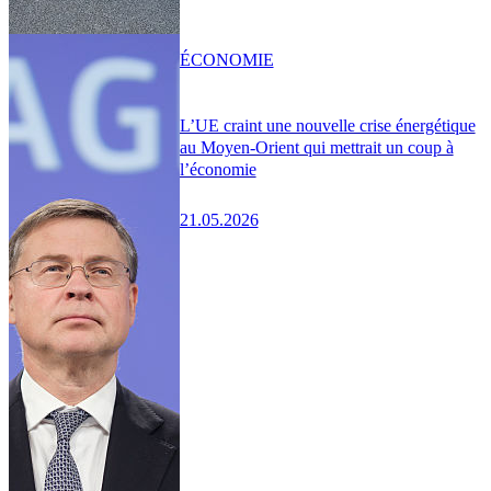
ÉCONOMIE
L’UE craint une nouvelle crise énergétique
au Moyen-Orient qui mettrait un coup à
l’économie
21.05.2026