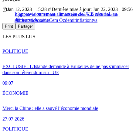
Jan 12, 2023 - 15:28
Dernière mise à jour: Jun 22, 2023 - 09:56
L’approvisionnement alimentaire de l’UE sécurisé, au
Agriculture & Alimentation
Agriculture & Alimentation
détriment des prix
alimentation saine
Cem Özdemir
inflation
tva
Print
Partager
LES PLUS LUS
POLITIQUE
EXCLUSIF : L'Islande demande à Bruxelles de ne pas s'immiscer
dans son référendum sur l'UE
09:07
ÉCONOMIE
Merci la Chine : elle a sauvé l’économie mondiale
27.07.2026
POLITIQUE