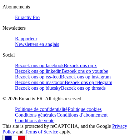
Abonnements
Euractiv Pro
Newsletters
Rapporteur
Newsletters en anglais
Social
Bezoek ons op facebook
Bezoek ons op x
Bezoek ons op linkedin
Bezoek ons op youtube
Bezoek ons op rss-feed
Bezoek ons op instagram
Bezoek ons op mastodon
Bezoek ons op telegram
Bezoek ons op bluesky
Bezoek ons op threads
©
2026
Euractiv FR. All rights reserved.
Politique de confidentialité
Politique cookies
Conditions générales
Conditions d’abonnement
Conditions de vente
This site is protected by reCAPTCHA, and the Google
Privacy
Policy
and
Terms of Service
apply.