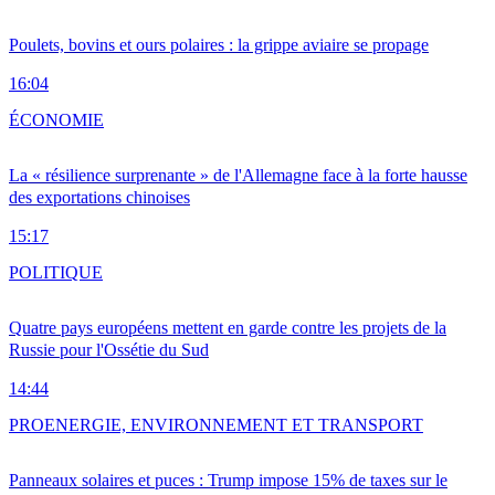
Poulets, bovins et ours polaires : la grippe aviaire se propage
16:04
ÉCONOMIE
La « résilience surprenante » de l'Allemagne face à la forte hausse
des exportations chinoises
15:17
POLITIQUE
Quatre pays européens mettent en garde contre les projets de la
Russie pour l'Ossétie du Sud
14:44
PRO
ENERGIE, ENVIRONNEMENT ET TRANSPORT
Panneaux solaires et puces : Trump impose 15% de taxes sur le