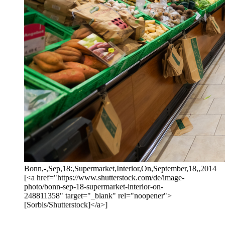
Bonn,-,Sep,18:,Supermarket,Interior,On,September,18,,2014
[<a href="https://www.shutterstock.com/de/image-
photo/bonn-sep-18-supermarket-interior-on-
248811358" target="_blank" rel="noopener">
[Sorbis/Shutterstock]</a>]