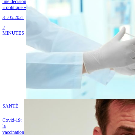
une décision
« politique »
31.05.2021
2
MINUTES
SANTÉ
Covid-19:
la
vaccination