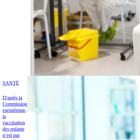
SANTÉ
D'après la
Commission
européenne,
la
vaccination
des enfants
n’est pas