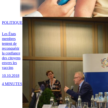
POLITIQUE
Les États
membres
tentent de
reconquérir
la confiance
des citoyens
envers les
vaccins
10.10.2018
4 MINUTES