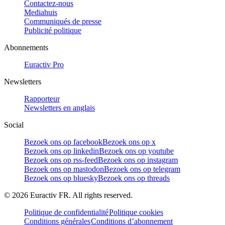
Contactez-nous
Mediahuis
Communiqués de presse
Publicité politique
Abonnements
Euractiv Pro
Newsletters
Rapporteur
Newsletters en anglais
Social
Bezoek ons op facebook
Bezoek ons op x
Bezoek ons op linkedin
Bezoek ons op youtube
Bezoek ons op rss-feed
Bezoek ons op instagram
Bezoek ons op mastodon
Bezoek ons op telegram
Bezoek ons op bluesky
Bezoek ons op threads
©
2026
Euractiv FR. All rights reserved.
Politique de confidentialité
Politique cookies
Conditions générales
Conditions d’abonnement