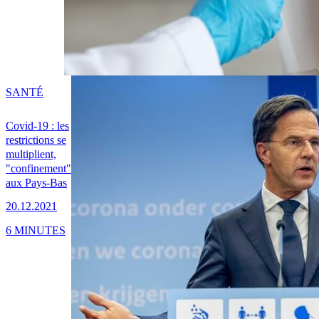
SANTÉ
Covid-19 : les
restrictions se
multiplient,
"confinement"
aux Pays-Bas
20.12.2021
6 MINUTES