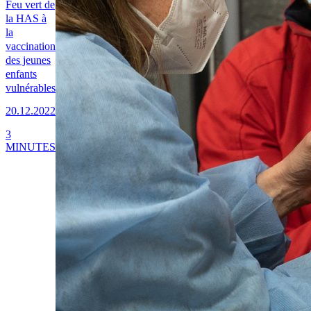
Feu vert de
la HAS à
la
vaccination
des jeunes
enfants
vulnérables
20.12.2022
3
MINUTES