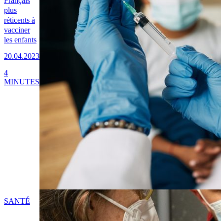
Français
plus
réticents à
vacciner
les enfants
20.04.2023
4
MINUTES
SANTÉ