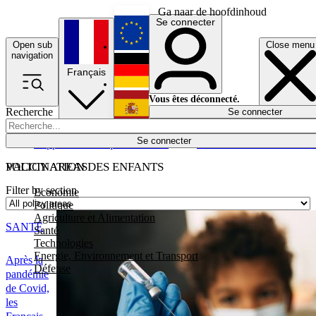
Ga naar de hoofdinhoud
Se connecter
Open sub
Close menu
English
navigation
Français
Deutsch
Vous êtes déconnecté.
Recherche
Se connecter
Español
Lumières éteintes
Se connecter
Rapporteur
Politique
Économie
Newsletters
Evénements
Em
POLICY AREAS
VACCINATION DES ENFANTS
Filter by section
Economie
Politique
Agriculture et Alimentation
SANTÉ
Santé
Technologies
Energie, Environnement et Transport
Après la
Défense
pandémie
de Covid,
les