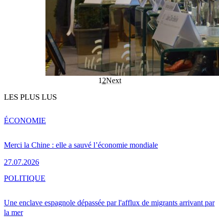
1
2
Next
LES PLUS LUS
ÉCONOMIE
Merci la Chine : elle a sauvé l’économie mondiale
27.07.2026
POLITIQUE
Une enclave espagnole dépassée par l'afflux de migrants arrivant par
la mer