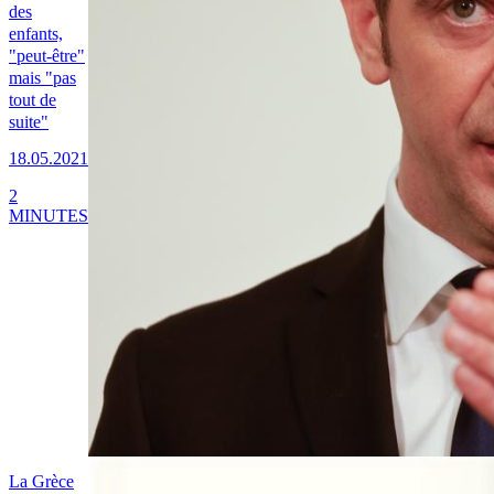
des
enfants,
"peut-être"
mais "pas
tout de
suite"
18.05.2021
2
MINUTES
La Grèce