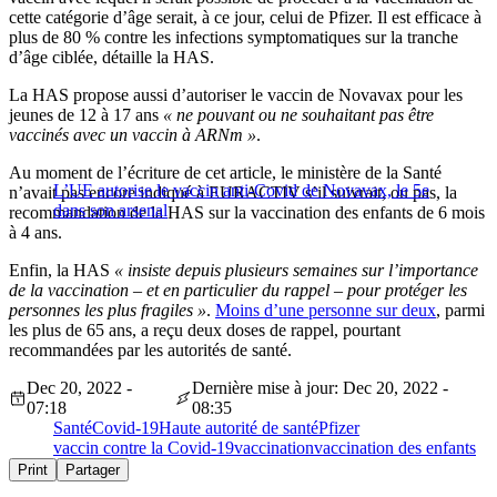
cette catégorie d’âge serait, à ce jour, celui de Pfizer. Il est efficace à
plus de 80 % contre les infections symptomatiques sur la tranche
d’âge ciblée, détaille la HAS.
La HAS propose aussi d’autoriser le vaccin de Novavax pour les
jeunes de 12 à 17 ans
« ne pouvant ou ne souhaitant pas être
vaccinés avec un vaccin à ARNm »
.
Au moment de l’écriture de cet article, le ministère de la Santé
L’UE autorise le vaccin anti-Covid de Novavax, le 5e
n’avait pas encore indiqué à EURACTIV s’il suivrait, ou pas, la
dans son arsenal
recommandation de la HAS sur la vaccination des enfants de 6 mois
à 4 ans.
Enfin, la HAS
« insiste depuis plusieurs semaines sur l’importance
de la vaccination – et en particulier du rappel – pour protéger les
personnes les plus fragiles »
.
Moins d’une personne sur deux
, parmi
les plus de 65 ans, a reçu deux doses de rappel, pourtant
recommandées par les autorités de santé.
Dec 20, 2022 -
Dernière mise à jour: Dec 20, 2022 -
07:18
08:35
Santé
Covid-19
Haute autorité de santé
Pfizer
vaccin contre la Covid-19
vaccination
vaccination des enfants
Print
Partager