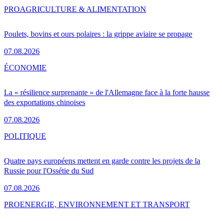
PRO
AGRICULTURE & ALIMENTATION
Poulets, bovins et ours polaires : la grippe aviaire se propage
07.08.2026
ÉCONOMIE
La « résilience surprenante » de l'Allemagne face à la forte hausse
des exportations chinoises
07.08.2026
POLITIQUE
Quatre pays européens mettent en garde contre les projets de la
Russie pour l'Ossétie du Sud
07.08.2026
PRO
ENERGIE, ENVIRONNEMENT ET TRANSPORT