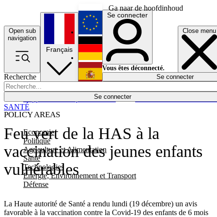
Ga naar de hoofdinhoud
Se connecter
Open sub
Close menu
English
navigation
Français
Deutsch
Vous êtes déconnecté.
Recherche
Se connecter
Español
Lumières éteintes
Se connecter
Rapporteur
Politique
Économie
Newsletters
Evénements
Em
SANTÉ
POLICY AREAS
Feu vert de la HAS à la
Economie
Politique
vaccination des jeunes enfants
Agriculture et Alimentation
Santé
vulnérables
Technologies
Energie, Environnement et Transport
Défense
La Haute autorité de Santé a rendu lundi
(19 décembre)
un avis
favorable à la vaccination contre la Covid-19 des enfants de 6 mois