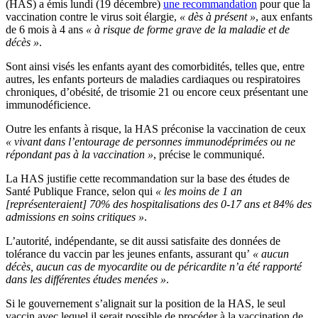
(HAS) a émis lundi (19 décembre)
une recommandation
pour que la
vaccination contre le virus soit élargie,
« dès à présent »
, aux enfants
de 6 mois à 4 ans
« à risque de forme grave de la maladie et de
décès »
.
Sont ainsi visés les enfants ayant des comorbidités, telles que, entre
autres, les enfants porteurs de maladies cardiaques ou respiratoires
chroniques, d’obésité, de trisomie 21 ou encore ceux présentant une
immunodéficience.
Outre les enfants à risque, la HAS préconise la vaccination de ceux
« vivant dans l’entourage de personnes immunodéprimées ou ne
répondant pas à la vaccination »
, précise le communiqué.
La HAS justifie cette recommandation sur la base des études de
Santé Publique France, selon qui
« les moins de 1 an
[représenteraient] 70% des hospitalisations des 0-17 ans et 84% des
admissions en soins critiques »
.
L’autorité, indépendante, se dit aussi satisfaite des données de
tolérance du vaccin par les jeunes enfants, assurant qu’
« aucun
décès, aucun cas de myocardite ou de péricardite n’a été rapporté
dans les différentes études menées »
.
Si le gouvernement s’alignait sur la position de la HAS, le seul
vaccin avec lequel il serait possible de procéder à la vaccination de