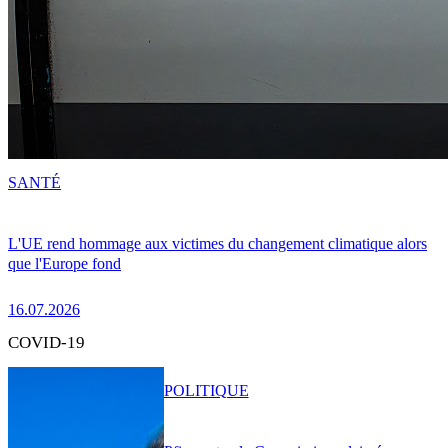
SANTÉ
L'UE rend hommage aux victimes du changement climatique alors
que l'Europe fond
16.07.2026
COVID-19
POLITIQUE