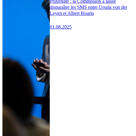
Pfizergate : la Commission a laissé
disparaître les SMS entre Ursula von der
Leyen et Albert Bourla
01.08.2025