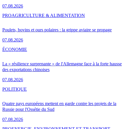
07.08.2026
PRO
AGRICULTURE & ALIMENTATION
Poulets, bovins et ours polaires : la grippe aviaire se propage
07.08.2026
ÉCONOMIE
La « résilience surprenante » de l'Allemagne face à la forte hausse
des exportations chinoises
07.08.2026
POLITIQUE
Quatre pays européens mettent en garde contre les projets de la
Russie pour l'Ossétie du Sud
07.08.2026
PRO
ENERGIE, ENVIRONNEMENT ET TRANSPORT