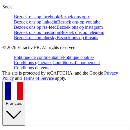
Social
Bezoek ons op facebook
Bezoek ons op x
Bezoek ons op linkedin
Bezoek ons op youtube
Bezoek ons op rss-feed
Bezoek ons op instagram
Bezoek ons op mastodon
Bezoek ons op telegram
Bezoek ons op bluesky
Bezoek ons op threads
©
2026
Euractiv FR. All rights reserved.
Politique de confidentialité
Politique cookies
Conditions générales
Conditions d’abonnement
Conditions de vente
This site is protected by reCAPTCHA, and the Google
Privacy
Policy
and
Terms of Service
apply.
Français