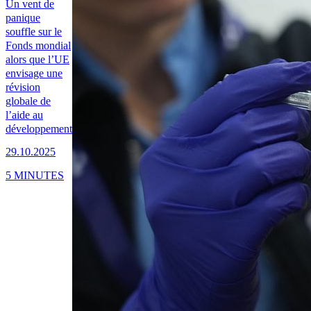
Un vent de
panique
souffle sur le
Fonds mondial
alors que l’UE
envisage une
révision
globale de
l’aide au
développement
29.10.2025
5 MINUTES