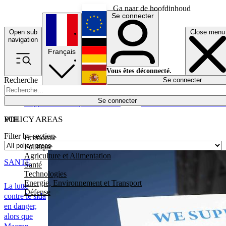
Ga naar de hoofdinhoud
Se connecter
Open sub
Close menu
English
navigation
Français
Deutsch
Vous êtes déconnecté.
Recherche
Se connecter
Español
Lumières éteintes
Se connecter
Rapporteur
Politique
Économie
Newsletters
Evénements
Em
POLICY AREAS
VIH
Filter by section
Economie
Politique
Agriculture et Alimentation
SANTÉ
Santé
Technologies
Energie, Environnement et Transport
La lutte
Défense
contre le sida
en danger,
alors que