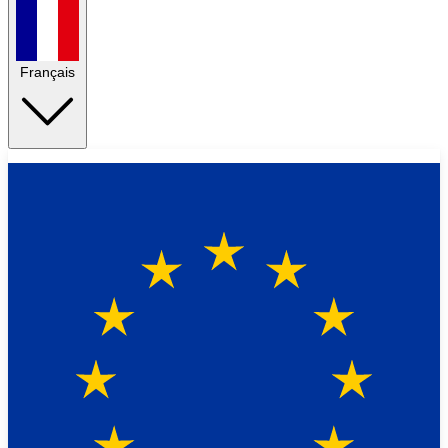
Français