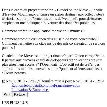
Dans le cadre du projet europe?en « Citadel on the Move », la ville
d’Issy-les-Moulineaux organise un atelier destine? aux collectivite?s
territoriales pour pre?senter les outils de?veloppe?s pour de?marrer
simplement une politique d’ouverture des donne?es publiques.
Comment cre?er une application mobile en 5 minutes ?
Comment promouvoir l’open data au sein de votre collectivite? ?
Comment permettre aux citoyens de devenir co-cre?ateur de services
publics ?
Citadel on the Move est un projet finance? par l’Union europe?enne.
Il permet aux citoyens et aux de?veloppeurs d’applications d’avoir
plus aise?ment acce?s a? l’Open data. L’objectif est de cre?er des
applications mobiles innovantes qui re?pondent a? leurs souhaits et
a? leurs besoins.
Nov 3, 2014 - 12:19
Dernière mise à jour: Nov 3, 2014 - 12:19
Économie
big data
Économie
France
innovation
Innovation & Entreprises
Print
Partager
LES PLUS LUS