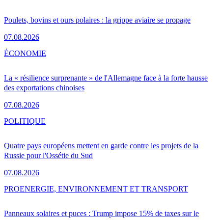
Poulets, bovins et ours polaires : la grippe aviaire se propage
07.08.2026
ÉCONOMIE
La « résilience surprenante » de l'Allemagne face à la forte hausse
des exportations chinoises
07.08.2026
POLITIQUE
Quatre pays européens mettent en garde contre les projets de la
Russie pour l'Ossétie du Sud
07.08.2026
PRO
ENERGIE, ENVIRONNEMENT ET TRANSPORT
Panneaux solaires et puces : Trump impose 15% de taxes sur le