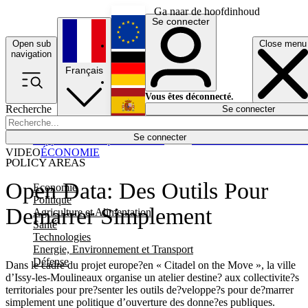
Ga naar de hoofdinhoud
Se connecter
Open sub
Close menu
English
navigation
Français
Deutsch
Vous êtes déconnecté.
Recherche
Se connecter
Español
Lumières éteintes
Se connecter
Rapporteur
Politique
Économie
Newsletters
Evénements
Em
VIDEO
ÉCONOMIE
POLICY AREAS
Open Data: Des Outils Pour
Economie
Politique
Demarrer Simplement
Agriculture et Alimentation
Santé
Technologies
Energie, Environnement et Transport
Défense
Dans le cadre du projet europe?en « Citadel on the Move », la ville
d’Issy-les-Moulineaux organise un atelier destine? aux collectivite?s
territoriales pour pre?senter les outils de?veloppe?s pour de?marrer
simplement une politique d’ouverture des donne?es publiques.