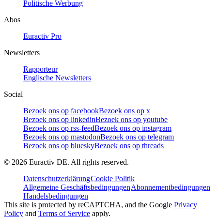
Politische Werbung
Abos
Euractiv Pro
Newsletters
Rapporteur
Englische Newsletters
Social
Bezoek ons op facebook
Bezoek ons op x
Bezoek ons op linkedin
Bezoek ons op youtube
Bezoek ons op rss-feed
Bezoek ons op instagram
Bezoek ons op mastodon
Bezoek ons op telegram
Bezoek ons op bluesky
Bezoek ons op threads
©
2026
Euractiv DE. All rights reserved.
Datenschutzerklärung
Cookie Politik
Allgemeine Geschäftsbedingungen
Abonnementbedingungen
Handelsbedingungen
This site is protected by reCAPTCHA, and the Google
Privacy
Policy
and
Terms of Service
apply.