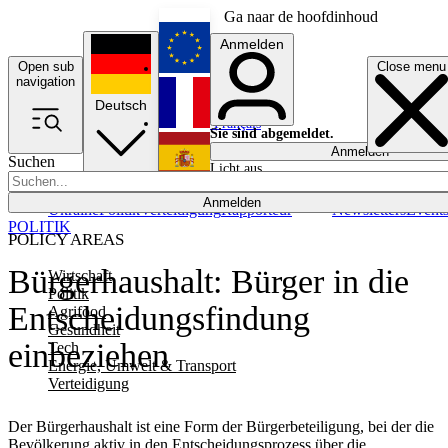
Ga naar de hoofdinhoud
Anmelden
Open sub
Close menu
English
navigation
Deutsch
Français
Sie sind abgemeldet.
Anmelden
Suchen
Licht aus
Español
Anmelden
Ukraine
Politik
Verteidigung
Rapporteur
Newsletters
Event
POLITIK
POLICY AREAS
Bürgerhaushalt: Bürger in die
Wirtschaft
Politik
Entscheidungsfindung
Agrifood
Gesundheit
einbeziehen
Tech
Energie, Umwelt & Transport
Verteidigung
Der Bürgerhaushalt ist eine Form der Bürgerbeteiligung, bei der die
Bevölkerung aktiv in den Entscheidungsprozess über die