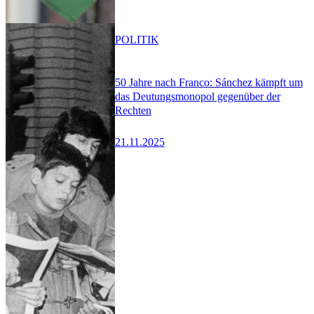
POLITIK
50 Jahre nach Franco: Sánchez kämpft um
das Deutungsmonopol gegenüber der
Rechten
21.11.2025