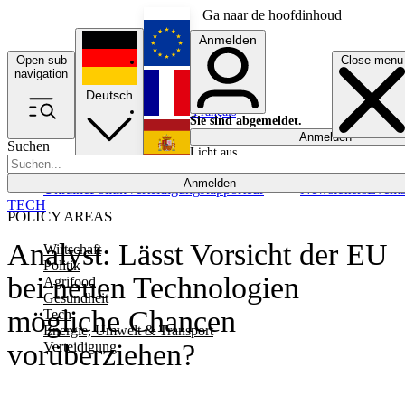
Ga naar de hoofdinhoud
Anmelden
Open sub
Close menu
English
navigation
Deutsch
Français
Sie sind abgemeldet.
Anmelden
Suchen
Licht aus
Español
Anmelden
Ukraine
Politik
Verteidigung
Rapporteur
Newsletters
Event
TECH
POLICY AREAS
Analyst: Lässt Vorsicht der EU
Wirtschaft
Politik
bei neuen Technologien
Agrifood
Gesundheit
mögliche Chancen
Tech
Energie, Umwelt & Transport
vorüberziehen?
Verteidigung