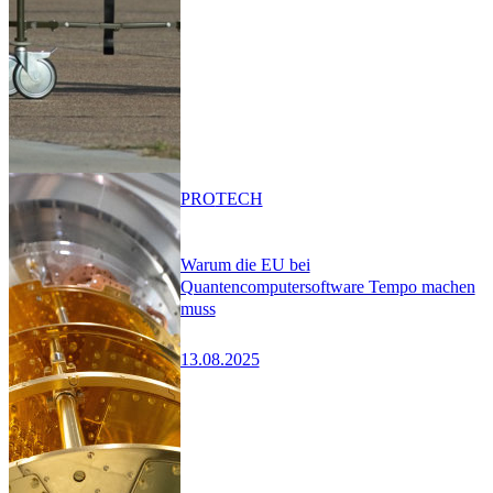
PRO
TECH
Warum die EU bei
Quantencomputersoftware Tempo machen
muss
13.08.2025