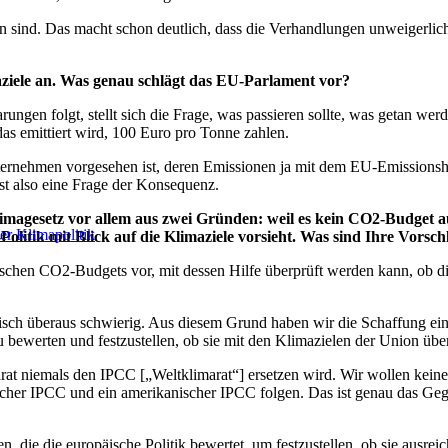
den sind. Das macht schon deutlich, dass die Verhandlungen unweigerlich
aziele an. Was genau schlägt das EU-Parlament vor?
ngen folgt, stellt sich die Frage, was passieren sollte, was getan we
as emittiert wird, 100 Euro pro Tonne zahlen.
nternehmen vorgesehen ist, deren Emissionen ja mit dem EU-Emissions
ist also eine Frage der Konsequenz.
magesetz vor allem aus zwei Gründen: weil es kein CO2-Budget auf
er Klimapolitik
litik mit Blick auf die Klimaziele vorsieht. Was sind Ihre Vorsc
äischen CO2-Budgets vor, mit dessen Hilfe überprüft werden kann, ob
olitisch überaus schwierig. Aus diesem Grund haben wir die Schaffung
 bewerten und festzustellen, ob sie mit den Klimazielen der Union übe
arat niemals den IPCC [„Weltklimarat“] ersetzen wird. Wir wollen kein
cher IPCC und ein amerikanischer IPCC folgen. Das ist genau das Geg
en, die die europäische Politik bewertet, um festzustellen, ob sie ausre