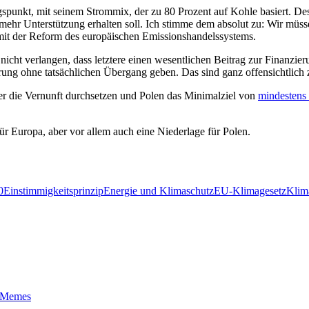
spunkt, mit seinem Strommix, der zu 80 Prozent auf Kohle basiert. D
mehr Unterstützung erhalten soll. Ich stimme dem absolut zu: Wir müsse
t der Reform des europäischen Emissionshandelssystems.
cht verlangen, dass letztere einen wesentlichen Beitrag zur Finanzier
rung ohne tatsächlichen Übergang geben. Das sind ganz offensichtlich 
er die Vernunft durchsetzen und Polen das Minimalziel von
mindestens
ür Europa, aber vor allem auch eine Niederlage für Polen.
0
Einstimmigkeitsprinzip
Energie und Klimaschutz
EU-Klimagesetz
Klim
t-Memes