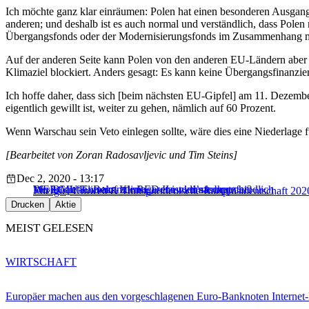
Ich möchte ganz klar einräumen: Polen hat einen besonderen Ausgang
anderen; und deshalb ist es auch normal und verständlich, dass Polen 
Übergangsfonds oder der Modernisierungsfonds im Zusammenhang mi
Auf der anderen Seite kann Polen von den anderen EU-Ländern aber ni
Klimaziel blockiert. Anders gesagt: Es kann keine Übergangsfinanzie
Ich hoffe daher, dass sich [beim nächsten EU-Gipfel] am 11. Dezemb
eigentlich gewillt ist, weiter zu gehen, nämlich auf 60 Prozent.
Wenn Warschau sein Veto einlegen sollte, wäre dies eine Niederlage f
[Bearbeitet von Zoran Radosavljevic und Tim Steins]
Dec 2, 2020 - 13:17
Wo ist die Klimakanzlerin, wenn man sie braucht?
MEP Canfin: Beim Klimagesetz wird’s knapp
Der BMU-Entwurf zur RED II ist klimaschutzfeindlich
Energie, Umwelt & Transport
deutsche Ratspräsidentschaft 202
Drucken
Aktie
MEIST GELESEN
WIRTSCHAFT
Europäer machen aus den vorgeschlagenen Euro-Banknoten Interne