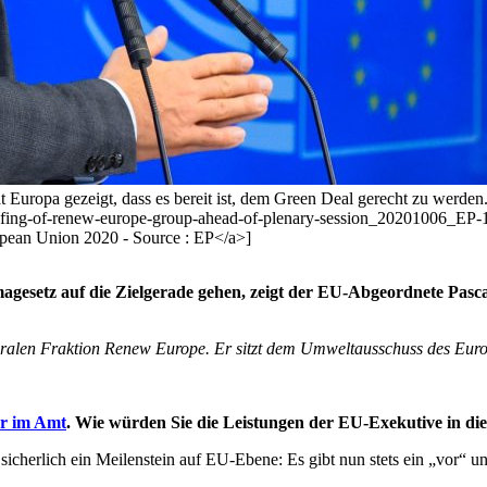
Europa gezeigt, dass es bereit ist, dem Green Deal gerecht zu werden
n/briefing-of-renew-europe-group-ahead-of-plenary-session_2020100
ean Union 2020 - Source : EP</a>]
gesetz auf die Zielgerade gehen, zeigt der EU-Abgeordnete Pascal
eralen Fraktion Renew Europe. Er sitzt dem Umweltausschuss des Eur
hr im Amt
. Wie würden Sie die Leistungen der EU-Exekutive in d
cherlich ein Meilenstein auf EU-Ebene: Es gibt nun stets ein „vor“ 