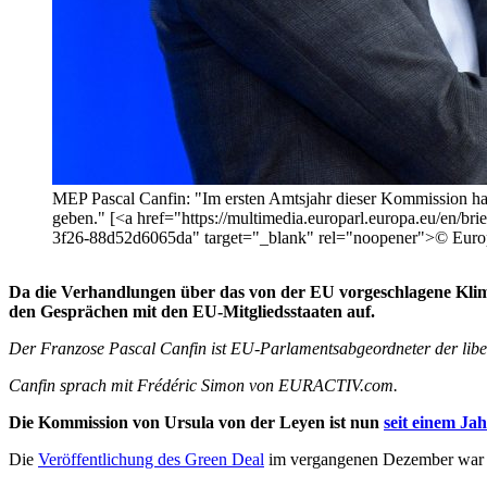
MEP Pascal Canfin: "Im ersten Amtsjahr dieser Kommission hat 
geben." [<a href="https://multimedia.europarl.europa.eu/e
3f26-88d52d6065da" target="_blank" rel="noopener">© Europ
Da die Verhandlungen über das von der EU vorgeschlagene Klima
den Gesprächen mit den EU-Mitgliedsstaaten auf.
Der Franzose Pascal Canfin ist EU-Parlamentsabgeordneter der lib
Canfin sprach mit Frédéric Simon von EURACTIV.com.
Die Kommission von Ursula von der Leyen ist nun
seit einem Ja
Die
Veröffentlichung des Green Deal
im vergangenen Dezember war si