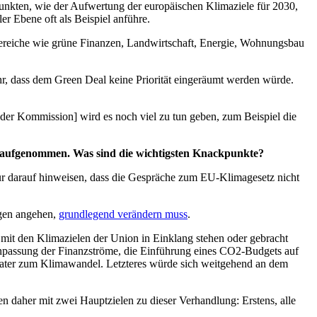
Punkten, wie der Aufwertung der europäischen Klimaziele für 2030,
ler Ebene oft als Beispiel anführe.
 Bereiche wie grüne Finanzen, Landwirtschaft, Energie, Wohnungsbau
hr, dass dem Green Deal keine Priorität eingeräumt werden würde.
[der Kommission] wird es noch viel zu tun geben, zum Beispiel die
 aufgenommen. Was sind die wichtigsten Knackpunkte?
nur darauf hinweisen, dass die Gespräche zum EU-Klimagesetz nicht
agen angehen,
grundlegend verändern muss
.
it den Klimazielen der Union in Einklang stehen oder gebracht
npassung der Finanzströme, die Einführung eines CO2-Budgets auf
rater zum Klimawandel. Letzteres würde sich weitgehend an dem
 daher mit zwei Hauptzielen zu dieser Verhandlung: Erstens, alle