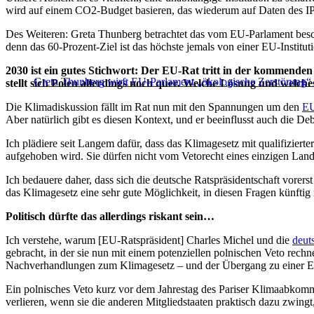
wird auf einem CO2-Budget basieren, das wiederum auf Daten des IP
Des Weiteren: Greta Thunberg betrachtet das vom EU-Parlament beschlo
denn das 60-Prozent-Ziel ist das höchste jemals von einer EU-Institu
2030 ist ein gutes Stichwort: Der EU-Rat tritt in der kommende
Greta Thunberg wirft EU-Parlament „ökologische Zerstörung“
stellt sich Polen allerdings noch quer. Welche Lösung und welch
Die Klimadiskussion fällt im Rat nun mit den Spannungen um den
EU
Aber natürlich gibt es diesen Kontext, und er beeinflusst auch die Deb
Ich plädiere seit Langem dafür, dass das Klimagesetz mit qualifizier
aufgehoben wird. Sie dürfen nicht vom Vetorecht eines einzigen Land
Ich bedauere daher, dass sich die deutsche Ratspräsidentschaft vorers
das Klimagesetz eine sehr gute Möglichkeit, in diesen Fragen künftig m
Politisch dürfte das allerdings riskant sein…
Ich verstehe, warum [EU-Ratspräsident] Charles Michel und die
deut
gebracht, in der sie nun mit einem potenziellen polnischen Veto rec
Nachverhandlungen zum Klimagesetz – und der Übergang zu einer Ent
Ein polnisches Veto kurz vor dem Jahrestag des Pariser Klimaabkomme
verlieren, wenn sie die anderen Mitgliedstaaten praktisch dazu zwingt