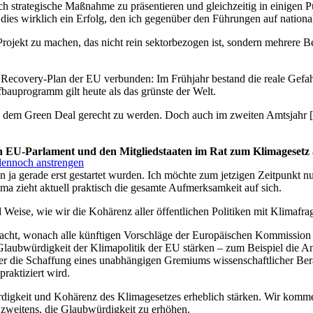
ich strategische Maßnahme zu präsentieren und gleichzeitig in einigen 
st dies wirklich ein Erfolg, den ich gegenüber den Führungen auf nationa
 Projekt zu machen, das nicht rein sektorbezogen ist, sondern mehrere
em Recovery-Plan der EU verbunden: Im Frühjahr bestand die reale Gefa
ufbauprogramm gilt heute als das grünste der Welt.
ist, dem Green Deal gerecht zu werden. Doch auch im zweiten Amtsjahr 
 EU-Parlament und den Mitgliedstaaten im Rat zum Klimagesetz
dennoch anstrengen
 ja gerade erst gestartet wurden. Ich möchte zum jetzigen Zeitpunkt 
ma zieht aktuell praktisch die gesamte Aufmerksamkeit auf sich.
 Weise, wie wir die Kohärenz aller öffentlichen Politiken mit Klimafr
acht, wonach alle künftigen Vorschläge der Europäischen Kommission m
aubwürdigkeit der Klimapolitik der EU stärken – zum Beispiel die A
der die Schaffung eines unabhängigen Gremiums wissenschaftlicher Be
praktiziert wird.
igkeit und Kohärenz des Klimagesetzes erheblich stärken. Wir kommen
zweitens, die Glaubwürdigkeit zu erhöhen.