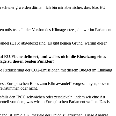
 schwierig werden dürften. Ich bin mir aber sicher, dass [das EU-
rden müsste… In der Version des Klimagesetzes, die wir im Parlament
handel (ETS) abgedeckt sind. Es gibt keinen Grund, warum dieser
 EU-Ebene definiert, und weil es nicht die Einsetzung eines
hläge zu diesen beiden Punkten?
 die Reduzierung der CO2-Emissionen mit diesem Budget im Einklang
 eines „Europäischen Rates zum Klimawandel“ vorgeschlagen, dessen
reinstimmen oder nicht.
esfalls den IPCC schwächen oder zerstückeln, indem wir eine Art
enteil von dem, was wir im Europäischen Parlament wollen. Das ist
ichend ist, um die Klimaziele der Union zu erreichen. Diese Analyse