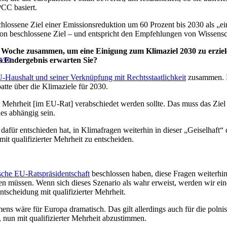
CC basiert.
ssene Ziel einer Emissionsreduktion um 60 Prozent bis 2030 als „ein vag
tion beschlossene Ziel – und entspricht den Empfehlungen von Wissensc
n Woche zusammen, um eine Einigung zum Klimaziel 2030 zu erziel
 vor
es Endergebnis erwarten Sie?
-Haushalt und seiner Verknüpfung mit Rechtsstaatlichkeit
zusammen. D
atte über die Klimaziele für 2030.
ter Mehrheit [im EU-Rat] verabschiedet werden sollte. Das muss das Zie
es abhängig sein.
t dafür entschieden hat, in Klimafragen weiterhin in dieser „Geiselhaft
it qualifizierter Mehrheit zu entscheiden.
sche EU-Ratspräsidentschaft
beschlossen haben, diese Fragen weiterhin 
hnen müssen. Wenn sich dieses Szenario als wahr erweist, werden wir e
scheidung mit qualifizierter Mehrheit.
ns wäre für Europa dramatisch. Das gilt allerdings auch für die polni
, nun mit qualifizierter Mehrheit abzustimmen.