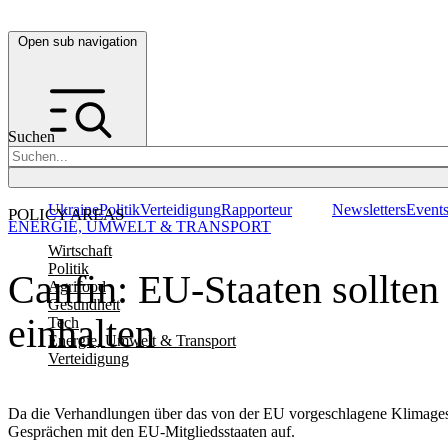
Open sub navigation
Suchen
Ukraine
Politik
Verteidigung
Rapporteur
Newsletters
Event
POLICY AREAS
ENERGIE, UMWELT & TRANSPORT
Wirtschaft
Politik
Canfin: EU-Staaten sollten
Agrifood
Gesundheit
einhalten
Tech
Energie, Umwelt & Transport
Verteidigung
Da die Verhandlungen über das von der EU vorgeschlagene Klimageset
Gesprächen mit den EU-Mitgliedsstaaten auf.