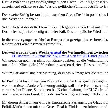
Ursula von der Leyen ist es gelungen, den Green Deal als grundsätzl
ausreichend präzise zu sein. Was die politische Führung betrifft, so i
Der zweite Erfolg bestand darin, aus dem Green Deal ein politisches
und Verkehr durchzieht.
Schließlich ist das dritte Element des Erfolgs des Green Deal mit d
Doch dies ist jetzt eindeutig nicht der Fall: Das europäische Wiedera
In diesem vergangenen Jahr hat Europa also gezeigt, dass es bereit 
Reform der Gemeinsamen Agrarpolitik.
Derweil wurden diese Woche
erneut
die Verhandlungen zwischen
EU übererfüllt Klimaziele 2020, muss sich für 2030 und 2050 
Wir sprechen noch gar nicht von Knackpunkten, da die Verhandlungen
nur auf die Klimaziele 2030 reduziert werden dürfen. Dieses eine The
Wir im Parlament sind der Meinung, dass das Klimagesetz die Art und
Im Parlament haben wir zum Beispiel einen Änderungsantrag eingebr
werden müssen. Andere Änderungsanträge sollen die Kohärenz und Gl
europäischer Ebene, Sanktionen bei Nichteinhaltung der EU-Ziele o
orientieren, was in Frankreich oder im Vereinigten Königreich bereits 
Mit diesen Änderungen will das Europäische Parlament die Glaubwürd
Politik-Maßnahmen mit dem Green Deal in Einklang zu bringen, und 