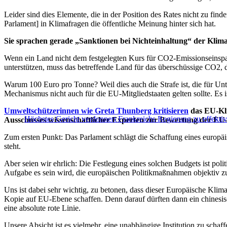
Leider sind dies Elemente, die in der Position des Rates nicht zu fin
Parlament] in Klimafragen die öffentliche Meinung hinter sich hat.
Sie sprachen gerade „Sanktionen bei Nichteinhaltung“ der Klim
Wenn ein Land nicht dem festgelegten Kurs für CO2-Emissionseinsparu
unterstützen, muss das betreffende Land für das überschüssige CO2, d
Warum 100 Euro pro Tonne? Weil dies auch die Strafe ist, die für U
Mechanismus nicht auch für die EU-Mitgliedstaaten gelten sollte. Es 
Umweltschützerinnen wie Greta Thunberg kritisieren
das EU-Kli
Höchstes Gericht verdonnert Frankreichs Regierung zu effektiv
Ausschusses wissenschaftlicher Experten zur Bewertung der EU-Po
Zum ersten Punkt: Das Parlament schlägt die Schaffung eines europ
steht.
Aber seien wir ehrlich: Die Festlegung eines solchen Budgets ist p
Aufgabe es sein wird, die europäischen Politikmaßnahmen objektiv zu
Uns ist dabei sehr wichtig, zu betonen, dass dieser Europäische Klim
Kopie auf EU-Ebene schaffen. Denn darauf dürften dann ein chinesis
eine absolute rote Linie.
Unsere Absicht ist es vielmehr, eine unabhängige Institution zu schaff