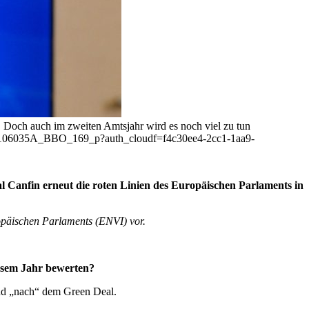
. Doch auch im zweiten Amtsjahr wird es noch viel zu tun
6_EP-106035A_BBO_169_p?auth_cloudf=f4c30ee4-2cc1-1aa9-
 Canfin erneut die roten Linien des Europäischen Parlaments in
opäischen Parlaments (ENVI) vor.
iesem Jahr bewerten?
und „nach“ dem Green Deal.