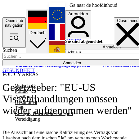
Ga naar de hoofdinhoud
Anmelden
Open sub
Close menu
English
navigation
Deutsch
Français
Sie sind abgemeldet.
Anmelden
Suchen
Licht aus
Español
Anmelden
Ukraine
Politik
Verteidigung
Rapporteur
Newsletters
Event
GESUNDHEIT
POLICY AREAS
Gesetzgeber: "EU-US
Wirtschaft
Politik
Visaverhandlungen müssen
Agrifood
Gesundheit
wieder aufgenommen werden"
Tech
Energie, Umwelt & Transport
Verteidigung
Die Aussicht auf eine rasche Ratifizierung des Vertrags von
Lissabon nach dem irischen "Ja" am vergangenen Wochenende