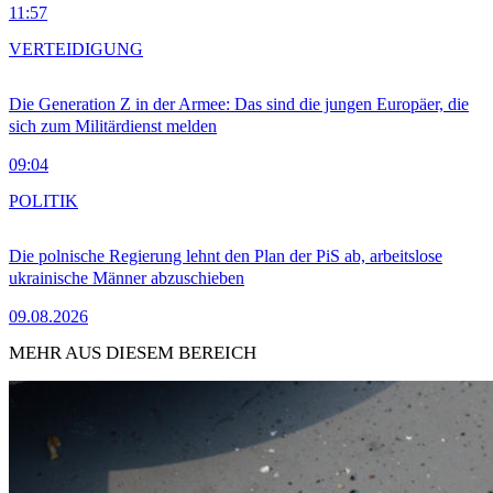
11:57
VERTEIDIGUNG
Die Generation Z in der Armee: Das sind die jungen Europäer, die
sich zum Militärdienst melden
09:04
POLITIK
Die polnische Regierung lehnt den Plan der PiS ab, arbeitslose
ukrainische Männer abzuschieben
09.08.2026
MEHR AUS DIESEM BEREICH