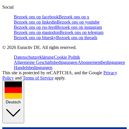
Social
Bezoek ons op facebook
Bezoek ons op x
Bezoek ons op linkedin
Bezoek ons op youtube
Bezoek ons op rss-feed
Bezoek ons op instagram
Bezoek ons op mastodon
Bezoek ons op telegram
Bezoek ons op bluesky
Bezoek ons op threads
©
2026
Euractiv DE. All rights reserved.
Datenschutzerklärung
Cookie Politik
Allgemeine Geschäftsbedingungen
Abonnementbedingungen
Handelsbedingungen
This site is protected by reCAPTCHA, and the Google
Privacy
Policy
and
Terms of Service
apply.
Deutsch