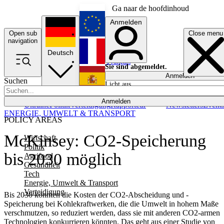
Ga naar de hoofdinhoud
Anmelden
Open sub
Close menu
English
navigation
Deutsch
Français
Sie sind abgemeldet.
Anmelden
Suchen
Licht aus
Español
Anmelden
Ukraine
Politik
Verteidigung
Rapporteur
Newsletters
Event
ENERGIE, UMWELT & TRANSPORT
POLICY AREAS
McKinsey: CO2-Speicherung
Wirtschaft
Politik
bis 2030 möglich
Agrifood
Gesundheit
Tech
Energie, Umwelt & Transport
Verteidigung
Bis 2030 könnten die Kosten der CO2-Abscheidung und -
Speicherung bei Kohlekraftwerken, die die Umwelt in hohem Maße
verschmutzen, so reduziert werden, dass sie mit anderen CO2-armen
Technologien konkurrieren könnten. Das geht aus einer Studie von