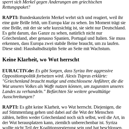
sperrt sich Merkel gegen Änderungen am griechischen
Rettungspaket?
RAPTI:
Bundeskanzlerin Merkel wehrt sich und reagiert, weil ihr
eine gute Brille fehlt, um Europa klar zu sehen. Im Moment trägt sie
eine Brille, mit der sie sehr kurzsichtig ist, sie sieht nur Deutschland.
Es geht darum, das Ganze zu sehen, natürlich nicht nur
Griechenland, aber genauso Spanien, Portugal und Italien. Sie muss
erkennen, dass Europa zwei stabile Beine braucht, um zu laufen.
Diese sind: Haushaltsdisziplin Seite an Seite mit Wachstum.
Keine Klarheit, wo Wut herrscht
EURACTIV.de:
Es gibt Sorgen, dass Syriza ihre aggressive
Oppositionspolitik fortsetzen wird. Alexis Tsipras erklärte:
"Griechenland braucht mutige und entschlossene Anführer, die die
Wut unseres Volkes als Waffe nutzen können, um zugunsten unseres
Landes zu verhandeln." Befürchten Sie weitere gewalttätige
Ausschreitungen?
RAPTI:
Es gibt keine Klarheit, wo Wut herrscht. Diejenigen, die
auf Stimmenfang gehen und dabei auf die Wut der Menschen
zählen, helfen weder Griechenland noch sich selbst, weil die Art, in
der Wut herausplatzen kann, ziemlich unberechenbar ist. Syriza
wollte nicht Teil der Koalitionsregierung sein und hat beschlossen,