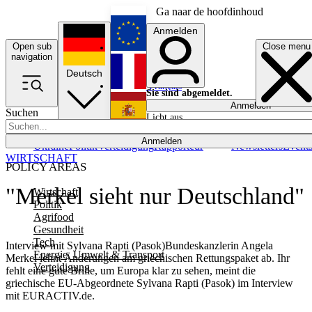
Ga naar de hoofdinhoud
Anmelden
Open sub
Close menu
English
navigation
Deutsch
Français
Sie sind abgemeldet.
Anmelden
Suchen
Licht aus
Español
Anmelden
Ukraine
Politik
Verteidigung
Rapporteur
Newsletters
Event
WIRTSCHAFT
POLICY AREAS
"Merkel sieht nur Deutschland"
Wirtschaft
Politik
Agrifood
Gesundheit
Tech
Interview mit Sylvana Rapti (Pasok)Bundeskanzlerin Angela
Energie, Umwelt & Transport
Merkel lehnt Änderungen am griechischen Rettungspaket ab. Ihr
Verteidigung
fehlt eine gute Brille, um Europa klar zu sehen, meint die
griechische EU-Abgeordnete Sylvana Rapti (Pasok) im Interview
mit EURACTIV.de.