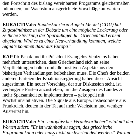
den Fortschritt des bislang vereinbarten Programms gleichermaßen
mit neuen, auf Wachstum ausgerichtete Vorschläge aufwarten
werden.
EURACTIV.de:
Bundeskanzlerin Angela Merkel (CDU) hat
Zugeständnisse in der Debatte um eine mögliche Lockerung oder
zeitliche Streckung der Sparauflagen für Griechenland erneut
abgelehnt. Wird es zu einer Neuverhandlung kommen, welche
Signale kommen dazu aus Europa?
RAPTI:
Pasok und ihr Präsident Evangelos Venizelos haben
mehrfach unterstrichen, dass Griechenland sich an seine
Verpflichtungen halten und alle positiven Aspekte aus den
bisherigen Verhandlungen beibehalten muss. Die Chefs der beiden
anderen Parteien der Koalitionsregierung haben dieser Ansicht
zugestimmt. Ein neuer Vorschlag, der zur Diskussion steht, ist,
verlängerte Fristen anzustreben, um die Zusagen des Landes zu
mehr Sparsamkeit zu implementieren – gekoppelt mit
Wachstumsinitiativen. Die Signale aus Europa, insbesondere aus
Frankreich, deuten in der Tat auf mehr Wachstum und weniger
Austerität hin.
EURACTIV.de:
Ein "europäischer Verantwortlicher" wird mit den
Worten zitiert: "Es ist wahnhaft zu sagen, das griechische
Programm kann oder muss nicht nachverhandelt werden." Warum