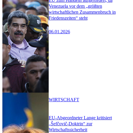
EU zum Handeln aufgefordert, da
Venezuela vor dem „größten
wirtschaftlichen Zusammenbruch in
Friedenszeiten“ steht
06.01.2026
WIRTSCHAFT
EU-Abgeordneter Lange kritisiert
„Šefčovič-Doktrin“ zur
Wirtschaftssicherheit