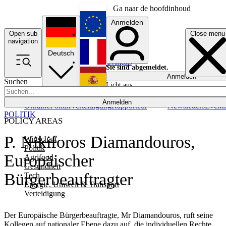
Ga naar de hoofdinhoud
Anmelden
Open sub
Close menu
English
navigation
Deutsch
Français
Sie sind abgemeldet.
Anmelden
Suchen
Licht aus
Español
Anmelden
Ukraine
Politik
Verteidigung
Rapporteur
Newsletters
Event
POLITIK
POLICY AREAS
P. Nikiforos Diamandouros,
Wirtschaft
Politik
Europäischer
Agrifood
Gesundheit
Bürgerbeauftragter
Tech
Energie, Umwelt & Transport
Verteidigung
Der Europäische Bürgerbeauftragte, Mr Diamandouros, ruft seine
Kollegen auf nationaler Ebene dazu auf, die individuellen Rechte