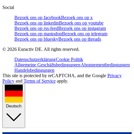
Social
Bezoek ons op facebook
Bezoek ons op x
Bezoek ons op linkedin
Bezoek ons op youtube
Bezoek ons op rss-feed
Bezoek ons op instagram
Bezoek ons op mastodon
Bezoek ons op telegram
Bezoek ons op bluesky
Bezoek ons op threads
©
2026
Euractiv DE. All rights reserved.
Datenschutzerklärung
Cookie Politik
Allgemeine Geschäftsbedingungen
Abonnementbedingungen
Handelsbedingungen
This site is protected by reCAPTCHA, and the Google
Privacy
Policy
and
Terms of Service
apply.
Deutsch