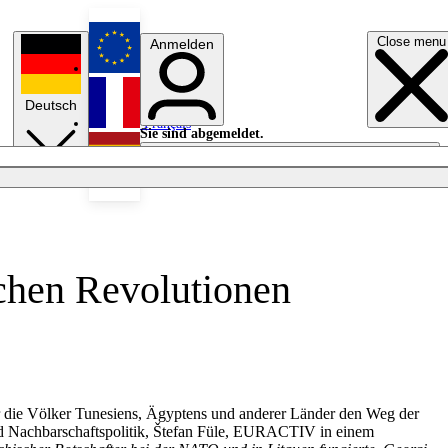
Close menu
Anmelden
English
Deutsch
Français
Sie sind abgemeldet.
Anmelden
Licht aus
Español
schen Revolutionen
ber die Völker Tunesiens, Ägyptens und anderer Länder den Weg der
und Nachbarschaftspolitik, Štefan Füle, EURACTIV in einem