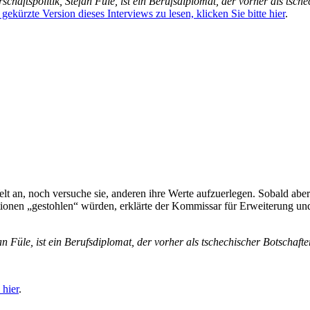
ftspolitik, Štefan Füle, ist ein Berufsdiplomat, der vorher als tsche
gekürzte Version dieses Interviews zu lesen, klicken Sie bitte hier
.
elt an, noch versuche sie, anderen ihre Werte aufzuerlegen. Sobald a
utionen „gestohlen“ würden, erklärte der Kommissar für Erweiterung 
Füle, ist ein Berufsdiplomat, der vorher als tschechischer Botschafte
 hier
.