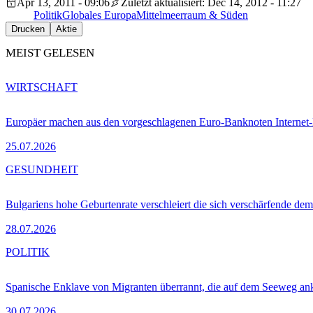
Apr 13, 2011 - 09:06
Zuletzt aktualisiert: Dec 14, 2012 - 11:27
Politik
Globales Europa
Mittelmeerraum & Süden
Drucken
Aktie
MEIST GELESEN
WIRTSCHAFT
Europäer machen aus den vorgeschlagenen Euro-Banknoten Interne
25.07.2026
GESUNDHEIT
Bulgariens hohe Geburtenrate verschleiert die sich verschärfende dem
28.07.2026
POLITIK
Spanische Enklave von Migranten überrannt, die auf dem Seeweg 
30.07.2026