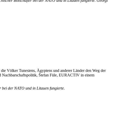
chischer Botschafter bei der NATO und in Litauen fungierte.
Georgi
ber die Völker Tunesiens, Ägyptens und anderer Länder den Weg der
und Nachbarschaftspolitik, Štefan Füle, EURACTIV in einem
r bei der NATO und in Litauen fungierte.