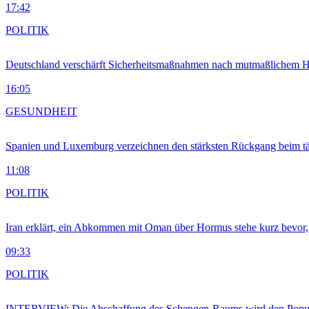
17:42
POLITIK
Deutschland verschärft Sicherheitsmaßnahmen nach mutmaßlichem Hy
16:05
GESUNDHEIT
Spanien und Luxemburg verzeichnen den stärksten Rückgang beim t
11:08
POLITIK
Iran erklärt, ein Abkommen mit Oman über Hormus stehe kurz bevor
09:33
POLITIK
INTERVIEW: Die Abschaffung des Schengen-Raums wird den Populi