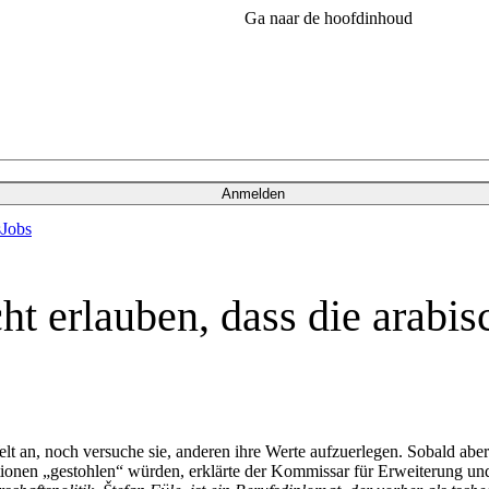
Ga naar de hoofdinhoud
Anmelden
s
Jobs
cht erlauben, dass die arabi
elt an, noch versuche sie, anderen ihre Werte aufzuerlegen. Sobald a
utionen „gestohlen“ würden, erklärte der Kommissar für Erweiterung 