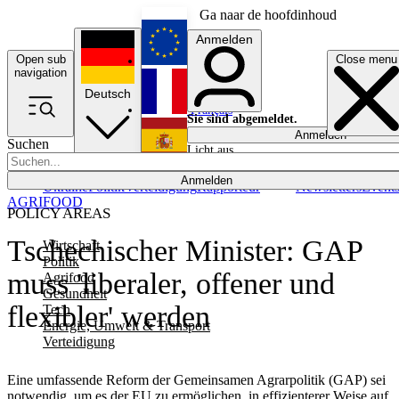
Ga naar de hoofdinhoud
Anmelden
Open sub
Close menu
English
navigation
Deutsch
Français
Sie sind abgemeldet.
Anmelden
Suchen
Licht aus
Español
Anmelden
Ukraine
Politik
Verteidigung
Rapporteur
Newsletters
Event
AGRIFOOD
POLICY AREAS
Tschechischer Minister: GAP
Wirtschaft
Politik
muss 'liberaler, offener und
Agrifood
Gesundheit
flexibler' werden
Tech
Energie, Umwelt & Transport
Verteidigung
Eine umfassende Reform der Gemeinsamen Agrarpolitik (GAP) sei
notwendig, um es der EU zu ermöglichen, in effizienterer Weise auf