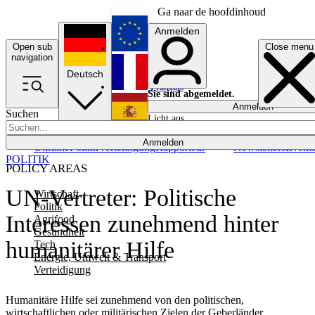
Ga naar de hoofdinhoud
Anmelden
Open sub
Close menu
English
navigation
Deutsch
Français
Sie sind abgemeldet.
Anmelden
Suchen
Licht aus
Español
Anmelden
Ukraine
Politik
Verteidigung
Rapporteur
Newsletters
Event
POLITIK
POLICY AREAS
UN-Vertreter: Politische
Wirtschaft
Politik
Interessen zunehmend hinter
Agrifood
Gesundheit
humanitärer Hilfe
Tech
Energie, Umwelt & Transport
Verteidigung
Humanitäre Hilfe sei zunehmend von den politischen,
wirtschaftlichen oder militärischen Zielen der Geberländer