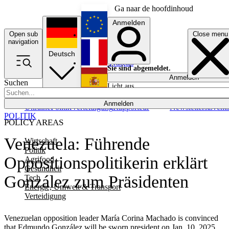
Ga naar de hoofdinhoud
Anmelden
Open sub
Close menu
English
navigation
Deutsch
Français
Sie sind abgemeldet.
Anmelden
Suchen
Licht aus
Español
Anmelden
Ukraine
Politik
Verteidigung
Rapporteur
Newsletters
Event
POLITIK
POLICY AREAS
Venezuela: Führende
Wirtschaft
Politik
Oppositionspolitikerin erklärt
Agrifood
Gesundheit
González zum Präsidenten
Tech
Energie, Umwelt & Transport
Verteidigung
Venezuelan opposition leader María Corina Machado is convinced
that Edmundo González will be sworn president on Jan. 10, 2025,