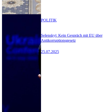
POLITIK
Selenskyj: Kein Gespräch mit EU über
Antikorruptionsgesetz
25.07.2025