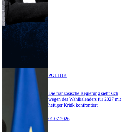
POLITIK
Die französische Regierung sieht sich
wegen des Wahlkalenders für 2027 mit
heftiger Kritik konfrontiert
01.07.2026