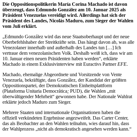
Die Oppositionspolitikerin María Corina Machado ist davon
überzeugt, dass Edmundo González am 10. Januar 2025 als
Präsident Venezuelas vereidigt wird. Allerdings hat sich der
Präsident des Landes, Nicolás Maduro, zum Sieger der Wahlen
vom Juli erklärt.
„Edmundo González wird das neue Staatsoberhaupt und der neue
Oberbefehlshaber der Streitkräfte sein. Das hängt davon ab, was alle
Venezolaner innerhalb und außerhalb des Landes tun […] Ich
vertraue dem venezolanischen Volk. Deshalb weiß ich, dass wir am
10. Januar einen neuen Präsidenten haben werden“, erklärte
Machado in einem Exklusivinterview mit Euractivs Partner
EFE
.
Machado, ehemalige Abgeordnete und Vorsitzende von Vente
Venezuela, bekräftigte, dass González, der Kandidat der größten
Oppositionspartei, der Demokratischen Einheitsplattform
(Plataforma Unitaria Democrática
;
PUD), die Wahlen „mit
überwältigender Mehrheit“ gewonnen habe. Der Nationale Wahlrat
erklärte jedoch Maduro zum Sieger.
Mehrere Staaten und internationale Organisationen haben die
offiziell verkündeten Ergebnisse angezweifelt. Das Carter Center,
das als Beobachter an den Wahlen teilnahm, wies darauf hin, dass
der Wahlprozess „nicht als demokratisch angesehen werden kann.“