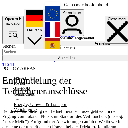
Ga naar de hoofdinhoud
Anmelden
Open sub
Close menu
English
navigation
Deutsch
Français
Sie sind abgemeldet.
Anmelden
Suchen
Licht aus
Español
Anmelden
Ukraine
Politik
Verteidigung
Rapporteur
Newsletters
Event
TECH
POLICY AREAS
Entbündelung der
Wirtschaft
Politik
Teilnehmeranschlüsse
Agrifood
Gesundheit
Tech
Energie, Umwelt & Transport
Verteidigung
Bei der Entbündelung der Teilnehmeranschlüsse geht es um den
Zugang vom lokalen Netz zum Standort des Verbrauchers (die sog.
"letzte Meile"). Aufgrund der Auswirkungen auf den Wettbewerb ist
dies eine der umstrittensten Fragen bei der Telekom-Regulierung.