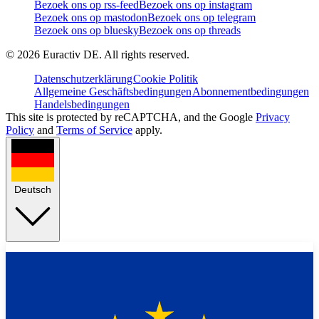
Bezoek ons op rss-feed
Bezoek ons op instagram
Bezoek ons op mastodon
Bezoek ons op telegram
Bezoek ons op bluesky
Bezoek ons op threads
©
2026
Euractiv DE. All rights reserved.
Datenschutzerklärung
Cookie Politik
Allgemeine Geschäftsbedingungen
Abonnementbedingungen
Handelsbedingungen
This site is protected by reCAPTCHA, and the Google
Privacy
Policy
and
Terms of Service
apply.
Deutsch