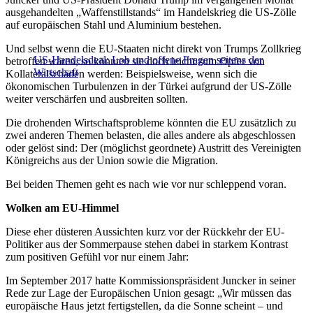
ausgehandelten „Waffenstillstands“ im Handelskrieg die US-Zölle
auf europäischen Stahl und Aluminium bestehen.
Und selbst wenn die EU-Staaten nicht direkt von Trumps Zollkrieg
US-Handelsdeal: Lob und offene Fragen seitens der
betroffen wären, so könnten sie doch leicht zum Opfer von
Wirtschaft
Kollateralschäden werden: Beispielsweise, wenn sich die
ökonomischen Turbulenzen in der Türkei aufgrund der US-Zölle
weiter verschärfen und ausbreiten sollten.
Die drohenden Wirtschaftsprobleme könnten die EU zusätzlich zu
zwei anderen Themen belasten, die alles andere als abgeschlossen
oder gelöst sind: Der (möglichst geordnete) Austritt des Vereinigten
Königreichs aus der Union sowie die Migration.
Bei beiden Themen geht es nach wie vor nur schleppend voran.
Wolken am EU-Himmel
Diese eher düsteren Aussichten kurz vor der Rückkehr der EU-
Politiker aus der Sommerpause stehen dabei in starkem Kontrast
zum positiven Gefühl vor nur einem Jahr:
Im September 2017 hatte Kommissionspräsident Juncker in seiner
Rede zur Lage der Europäischen Union gesagt: „Wir müssen das
europäische Haus jetzt fertigstellen, da die Sonne scheint – und