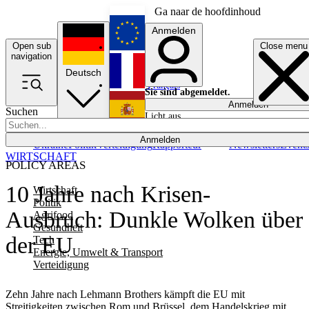
Ga naar de hoofdinhoud
Anmelden
Open sub
Close menu
English
navigation
Deutsch
Français
Sie sind abgemeldet.
Anmelden
Suchen
Licht aus
Español
Anmelden
Ukraine
Politik
Verteidigung
Rapporteur
Newsletters
Event
WIRTSCHAFT
POLICY AREAS
10 Jahre nach Krisen-
Wirtschaft
Politik
Ausbruch: Dunkle Wolken über
Agrifood
Gesundheit
der EU
Tech
Energie, Umwelt & Transport
Verteidigung
Zehn Jahre nach Lehmann Brothers kämpft die EU mit
Streitigkeiten zwischen Rom und Brüssel, dem Handelskrieg mit