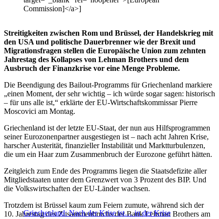
Commission]</a>]
Streitigkeiten zwischen Rom und Brüssel, der Handelskrieg mit
den USA und politische Dauerbrenner wie der Brexit und
Migrationsfragen stellen die Europäische Union zum zehnten
Jahrestag des Kollapses von Lehman Brothers und dem
Ausbruch der Finanzkrise vor eine Menge Probleme.
Die Beendigung des Bailout-Programms für Griechenland markiere
„einen Moment, der sehr wichtig – ich würde sogar sagen: historisch
– für uns alle ist,“ erklärte der EU-Wirtschaftskommissar Pierre
Moscovici am Montag.
Griechenland ist der letzte EU-Staat, der nun aus Hilfsprogrammen
seiner Eurozonenpartner ausgestiegen ist – nach acht Jahren Krise,
harscher Austerität, finanzieller Instabilität und Marktturbulenzen,
die um ein Haar zum Zusammenbruch der Eurozone geführt hätten.
Zeitgleich zum Ende des Programms liegen die Staatsdefizite aller
Mitgliedstaaten unter dem Grenzwert von 3 Prozent des BIP. Und
die Volkswirtschaften der EU-Länder wachsen.
Trotzdem ist Brüssel kaum zum Feiern zumute, während sich der
Griechenland: Nach der Krise ist… in der Krise
10. Jahrestag des Zusammenbruchs der Bank Lehman Brothers am