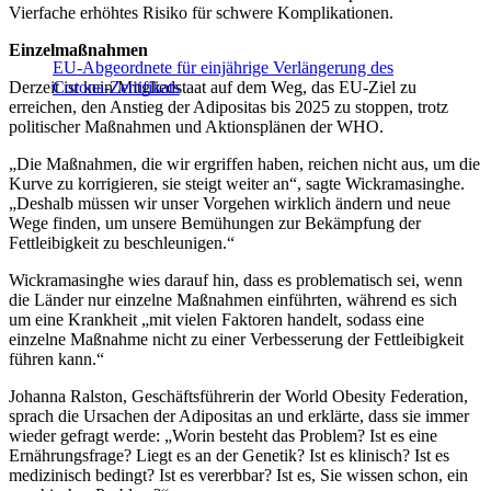
Vierfache erhöhtes Risiko für schwere Komplikationen.
Einzelmaßnahmen
EU-Abgeordnete für einjährige Verlängerung des
Derzeit ist kein Mitgliedstaat auf dem Weg, das EU-Ziel zu
Corona-Zertifikats
erreichen, den Anstieg der Adipositas bis 2025 zu stoppen, trotz
politischer Maßnahmen und Aktionsplänen der WHO.
„Die Maßnahmen, die wir ergriffen haben, reichen nicht aus, um die
Kurve zu korrigieren, sie steigt weiter an“, sagte Wickramasinghe.
„Deshalb müssen wir unser Vorgehen wirklich ändern und neue
Wege finden, um unsere Bemühungen zur Bekämpfung der
Fettleibigkeit zu beschleunigen.“
Wickramasinghe wies darauf hin, dass es problematisch sei, wenn
die Länder nur einzelne Maßnahmen einführten, während es sich
um eine Krankheit „mit vielen Faktoren handelt, sodass eine
einzelne Maßnahme nicht zu einer Verbesserung der Fettleibigkeit
führen kann.“
Johanna Ralston, Geschäftsführerin der World Obesity Federation,
sprach die Ursachen der Adipositas an und erklärte, dass sie immer
wieder gefragt werde: „Worin besteht das Problem? Ist es eine
Ernährungsfrage? Liegt es an der Genetik? Ist es klinisch? Ist es
medizinisch bedingt? Ist es vererbbar? Ist es, Sie wissen schon, ein