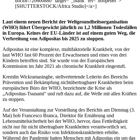
doctor-720600880" target="_blank" rel="noopener">
[SHUTTERSTOCK/Africa Studio]</a>]
Laut einem neuen Bericht der Weltgesundheitsorganisation
(WHO) führt Übergewicht jährlich zu 1,2 Millionen Todesfällen
in Europa. Keines der EU-Länder ist auf einem guten Weg, die
Verbreitung von Adipositas bis 2025 zu stoppen.
Adipositas ist eine komplexe, multifaktorielle Krankheit, von der
laut WHO fast 60 Prozent der Erwachsenen und eines von drei
Kindern betroffen sind. Sie wurde von der Europäischen
Kommission im Jahr 2021 als chronische Krankheit eingestuft.
Kremlin Wickramasinghe, stellvertretende Leiterin des Bereichs
Prävention und Bekämpfung nichtübertragbarer Krankheiten beim
europäischen Büro der WHO, bezeichnete die Krise als
„Adipositas-Tsunami“ und ruft dazu auf, die Welle mit allen Kräften
zu stoppen.
Auf der Veranstaltung zur Vorstellung des Berichts am Dienstag (3.
Mai) hob Francesco Branca, Direktor für Ernährung und
Lebensmittelsicherheit bei der WHO, hervor, dass Fettleibigkeit
nicht nur für nicht übertragbare Krankheiten verantwortlich sei,
sondern auch das Risiko von Infektionskrankheiten erhöhe.
Während der Pandemie hatten Menschen mit Adipositas ein um das