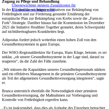
Zugang zu Pflege und Behandlung
Übergewichtige steigern Zusatzkosten für
In der EU sind die wichtigsten Initiativen zur Bekämpfung von
Krankenkassen immer mehr
Fettleibigkeit und zur Förderung gesunder Ernährung der
europäische Plan zur Bekämpfung von Krebs sowie die „Farm-to-
Fork“-Strategie. Darüber hinaus hat die Kommission im Dezember
2021 die Initiative Healthier Together gestartet, deren Schwerpunkt
auf nichtübertragbaren Krankheiten liegt.
Adipositas fordert jedoch weiterhin einen hohen Zoll von den
Gesundheitssystemen in ganz Europa.
Der WHO-Regionaldirektor für Europa, Hans Kluge, betonte, es sei
unklar, „ob unsere Gesundheitssysteme in der Lage sind, darauf zu
reagieren“, da die Zahl der Fälle zunehme.
„Wir müssen die Kapazitäten unseres Gesundheitspersonals stärken
und ein effektives Management in die primären Gesundheitssysteme
als Teil der allgemeinen Gesundheitsversorgung integrieren“, sagte
er.
Branca unterstrich ebenfalls die Notwendigkeit einer primären
Gesundheitsversorgung, die Maßnahmen zur Vorbeugung und
Kontrolle von Fettleibigkeit ergreifen kann.
„Es ist inakzeptabel, dass dies als Aufgabe des Einzelnen betrachtet