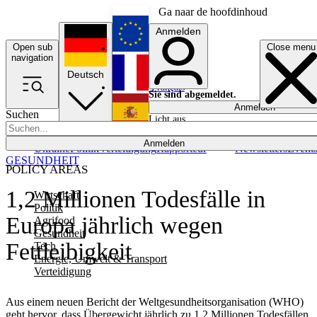
Ga naar de hoofdinhoud
Anmelden
Open sub
Close menu
English
navigation
Deutsch
Français
Sie sind abgemeldet.
Anmelden
Suchen
Licht aus
Español
Anmelden
Ukraine
Politik
Verteidigung
Rapporteur
Newsletters
Event
GESUNDHEIT
POLICY AREAS
1,2 Millionen Todesfälle in
Wirtschaft
Politik
Europa jährlich wegen
Agrifood
Gesundheit
Fettleibigkeit
Tech
Energie, Umwelt & Transport
Verteidigung
Aus einem neuen Bericht der Weltgesundheitsorganisation (WHO)
geht hervor, dass Übergewicht jährlich zu 1,2 Millionen Todesfällen