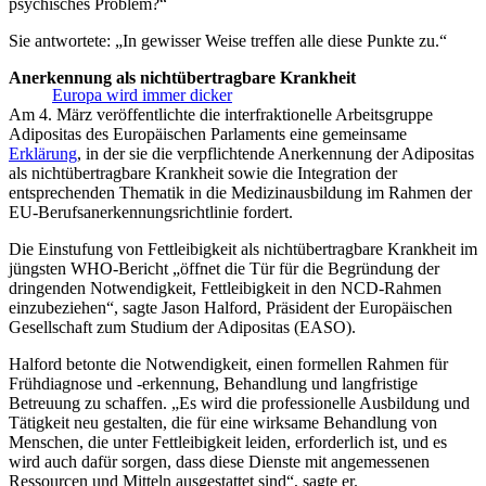
psychisches Problem?“
Sie antwortete: „In gewisser Weise treffen alle diese Punkte zu.“
Anerkennung als nichtübertragbare Krankheit
Europa wird immer dicker
Am 4. März veröffentlichte die interfraktionelle Arbeitsgruppe
Adipositas des Europäischen Parlaments eine gemeinsame
Erklärung
, in der sie die verpflichtende Anerkennung der Adipositas
als nichtübertragbare Krankheit sowie die Integration der
entsprechenden Thematik in die Medizinausbildung im Rahmen der
EU-Berufsanerkennungsrichtlinie fordert.
Die Einstufung von Fettleibigkeit als nichtübertragbare Krankheit im
jüngsten WHO-Bericht „öffnet die Tür für die Begründung der
dringenden Notwendigkeit, Fettleibigkeit in den NCD-Rahmen
einzubeziehen“, sagte Jason Halford, Präsident der Europäischen
Gesellschaft zum Studium der Adipositas (EASO).
Halford betonte die Notwendigkeit, einen formellen Rahmen für
Frühdiagnose und -erkennung, Behandlung und langfristige
Betreuung zu schaffen. „Es wird die professionelle Ausbildung und
Tätigkeit neu gestalten, die für eine wirksame Behandlung von
Menschen, die unter Fettleibigkeit leiden, erforderlich ist, und es
wird auch dafür sorgen, dass diese Dienste mit angemessenen
Ressourcen und Mitteln ausgestattet sind“, sagte er.