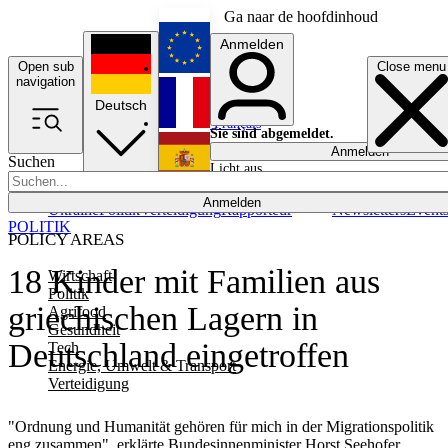
Ga naar de hoofdinhoud
Anmelden
Open sub
Close menu
English
navigation
Deutsch
Français
Sie sind abgemeldet.
Anmelden
Suchen
Licht aus
Español
Anmelden
Ukraine
Politik
Verteidigung
Rapporteur
Newsletters
Event
POLITIK
POLICY AREAS
18 Kinder mit Familien aus
Wirtschaft
Politik
griechischen Lagern in
Agrifood
Gesundheit
Deutschland eingetroffen
Tech
Energie, Umwelt & Transport
Verteidigung
"Ordnung und Humanität gehören für mich in der Migrationspolitik
eng zusammen", erklärte Bundesinnenminister Horst Seehofer