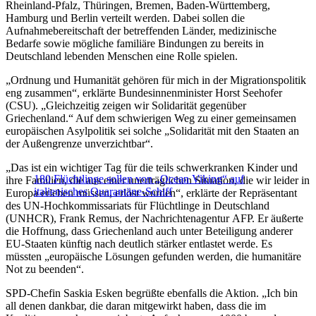
Rheinland-Pfalz, Thüringen, Bremen, Baden-Württemberg,
Hamburg und Berlin verteilt werden. Dabei sollen die
Aufnahmebereitschaft der betreffenden Länder, medizinische
Bedarfe sowie mögliche familiäre Bindungen zu bereits in
Deutschland lebenden Menschen eine Rolle spielen.
„Ordnung und Humanität gehören für mich in der Migrationspolitik
eng zusammen“, erklärte Bundesinnenminister Horst Seehofer
(CSU). „Gleichzeitig zeigen wir Solidarität gegenüber
Griechenland.“ Auf dem schwierigen Weg zu einer gemeinsamen
europäischen Asylpolitik sei solche „Solidarität mit den Staaten an
der Außengrenze unverzichtbar“.
„Das ist ein wichtiger Tag für die teils schwerkranken Kinder und
180 Flüchtlinge sollen von „Ocean Viking“ auf
ihre Familien, die aus einer unerträglichen Situation, die wir leider in
italienisches Quarantäne-Schiff
Europa erleben müssen, erlöst wurden“, erklärte der Repräsentant
des UN-Hochkommissariats für Flüchtlinge in Deutschland
(UNHCR), Frank Remus, der Nachrichtenagentur
AFP
. Er äußerte
die Hoffnung, dass Griechenland auch unter Beteiligung anderer
EU-Staaten künftig nach deutlich stärker entlastet werde. Es
müssten „europäische Lösungen gefunden werden, die humanitäre
Not zu beenden“.
SPD-Chefin Saskia Esken begrüßte ebenfalls die Aktion. „Ich bin
all denen dankbar, die daran mitgewirkt haben, dass die im