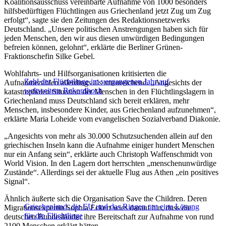
Koalitionsausschuss vereinbarte Aufnahme von 1000 besonders
hilfsbedürftigen Flüchtlingen aus Griechenland jetzt Zug um Zug
erfolgt“, sagte sie den Zeitungen des Redaktionsnetzwerks
Deutschland. „Unsere politischen Anstrengungen haben sich für
jeden Menschen, den wir aus diesen unwürdigen Bedingungen
befreien können, gelohnt“, erklärte die Berliner Grünen-
Fraktionschefin Silke Gebel.
Wohlfahrts- und Hilfsorganisationen kritisierten die
Zahl der Flüchtlinge im vergangenen Jahr auf
Aufnahmezahlen allerdings als unzureichend. „Angesichts der
weltweitem Rekordhoch
katastrophalen Situation der Menschen in den Flüchtlingslagern in
Griechenland muss Deutschland sich bereit erklären, mehr
Menschen, insbesondere Kinder, aus Griechenland aufzunehmen“,
erklärte Maria Loheide vom evangelischen Sozialverband Diakonie.
„Angesichts von mehr als 30.000 Schutzsuchenden allein auf den
griechischen Inseln kann die Aufnahme einiger hundert Menschen
nur ein Anfang sein“, erklärte auch Christoph Waffenschmidt von
World Vision. In den Lagern dort herrschten „menschenunwürdige
Zustände“. Allerdings sei der aktuelle Flug aus Athen „ein positives
Signal“.
Ähnlich äußerte sich die Organisation Save the Children. Deren
Griechenland, die EU und das Ringen um eine Lösung
Migrationsexpertin Sophia Eckert wies darauf hin, dass die
für die Flüchtlinge
deutschen Bundesländer ihre Bereitschaft zur Aufnahme von rund
2100 Menschen erklärt hätten.