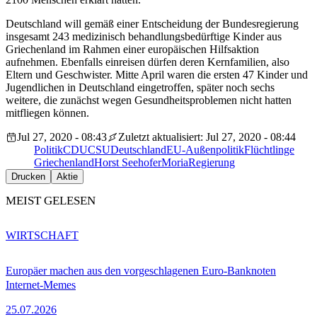
Deutschland will gemäß einer Entscheidung der Bundesregierung
insgesamt 243 medizinisch behandlungsbedürftige Kinder aus
Griechenland im Rahmen einer europäischen Hilfsaktion
aufnehmen. Ebenfalls einreisen dürfen deren Kernfamilien, also
Eltern und Geschwister. Mitte April waren die ersten 47 Kinder und
Jugendlichen in Deutschland eingetroffen, später noch sechs
weitere, die zunächst wegen Gesundheitsproblemen nicht hatten
mitfliegen können.
Jul 27, 2020 - 08:43
Zuletzt aktualisiert: Jul 27, 2020 - 08:44
Politik
CDU
CSU
Deutschland
EU-Außenpolitik
Flüchtlinge
Griechenland
Horst Seehofer
Moria
Regierung
Drucken
Aktie
MEIST GELESEN
WIRTSCHAFT
Europäer machen aus den vorgeschlagenen Euro-Banknoten
Internet-Memes
25.07.2026