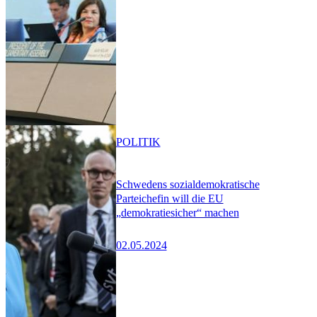
POLITIK
Schwedens sozialdemokratische
Parteichefin will die EU
„demokratiesicher“ machen
02.05.2024