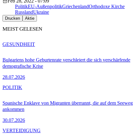
Feb 28, 2022 - 07:09
Politik
EU-Außenpolitik
Griechenland
Orthodoxe Kirche
Russland
Ukraine
Drucken
Aktie
MEIST GELESEN
GESUNDHEIT
Bulgariens hohe Geburtenrate verschleiert die sich verschärfende
demografische Krise
28.07.2026
POLITIK
Spanische Enklave von Migranten überrannt, die auf dem Seeweg
ankommen
30.07.2026
VERTEIDIGUNG