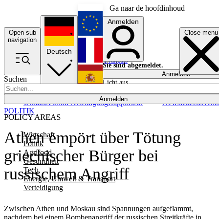
Ga naar de hoofdinhoud
Anmelden
Open sub
Close menu
English
navigation
Deutsch
Français
Sie sind abgemeldet.
Anmelden
Suchen
Licht aus
Español
Anmelden
Ukraine
Politik
Verteidigung
Rapporteur
Newsletters
Event
POLITIK
POLICY AREAS
Athen empört über Tötung
Wirtschaft
Politik
griechischer Bürger bei
Agrifood
Gesundheit
russischem Angriff
Tech
Energie, Umwelt & Transport
Verteidigung
Zwischen Athen und Moskau sind Spannungen aufgeflammt,
nachdem bei einem Bombenangriff der russischen Streitkräfte in