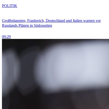
POLITIK
Großbritannien, Frankreich, Deutschland und Italien warnen vor
Russlands Plänen in Südossetien
09:29