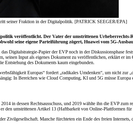
hritt seiner Fraktion in der Digitalpolitik. [PATRICK SEEGER/EPA]
olitik veröffentlicht. Der Vater der umstrittenen Urheberrechts-
 obwohl seine eigene Parteiführung zögert, Huawei vom 5G-Ausbau
s Digitalstrategie-Papier der EVP noch in der Diskussionsphase festste
m, seinen Input als eigenes Dokument zu veröffentlichen, erklärt er
 die Entstehung des Dokuments kaum eingebunden.
bewerbsfähigkeit Europas“ fordert „radikales Umdenken“, um nicht zur 
abhängig: In Bereichen wie Cloud Computing, KI und 5G müsse Europa 
t 2014 in dessen Rechtsausschuss, und 2019 wählte ihn die EVP zum rec
 er den umstrittenen Artikel 13 (Haftbarkeit von Online-Plattformen fü
r Zivilgesellschaft. Manche fürchteten ein Ende des freien Internets,