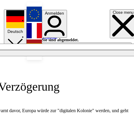
Close menu
Anmelden
English
Deutsch
Français
Sie sind abgemeldet.
Anmelden
Licht aus
Español
-Verzögerung
warnt davor, Europa würde zur "digitalen Kolonie" werden, und geht