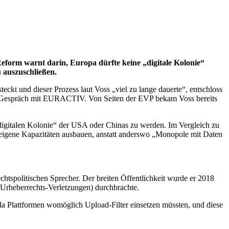
Reform warnt darin, Europa dürfte keine „digitale Kolonie“
 auszuschließen.
ckt und dieser Prozess laut Voss „viel zu lange dauerte“, entschloss
 im Gespräch mit EURACTIV. Von Seiten der EVP bekam Voss bereits
„digitalen Kolonie“ der USA oder Chinas zu werden. Im Vergleich zu
eigene Kapazitäten ausbauen, anstatt anderswo „Monopole mit Daten
htspolitischen Sprecher. Der breiten Öffentlichkeit wurde er 2018
r Urheberrechts-Verletzungen) durchbrachte.
 da Plattformen womöglich Upload-Filter einsetzen müssten, und diese