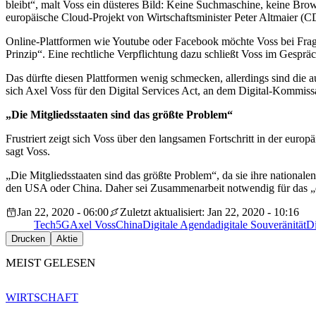
bleibt“, malt Voss ein düsteres Bild: Keine Suchmaschine, keine Br
europäische Cloud-Projekt von Wirtschaftsminister Peter Altmaier (
Online-Plattformen wie Youtube oder Facebook möchte Voss bei Fragen
Prinzip“. Eine rechtliche Verpflichtung dazu schließt Voss im Gespräc
Das dürfte diesen Plattformen wenig schmecken, allerdings sind die 
sich Axel Voss für den Digital Services Act, an dem Digital-Kommissa
„Die Mitgliedsstaaten sind das größte Problem“
Frustriert zeigt sich Voss über den langsamen Fortschritt in der eur
sagt Voss.
„Die Mitgliedsstaaten sind das größte Problem“, da sie ihre nation
den USA oder China. Daher sei Zusammenarbeit notwendig für das „d
Jan 22, 2020 - 06:00
Zuletzt aktualisiert: Jan 22, 2020 - 10:16
Tech
5G
Axel Voss
China
Digitale Agenda
digitale Souveränität
Di
Drucken
Aktie
MEIST GELESEN
WIRTSCHAFT