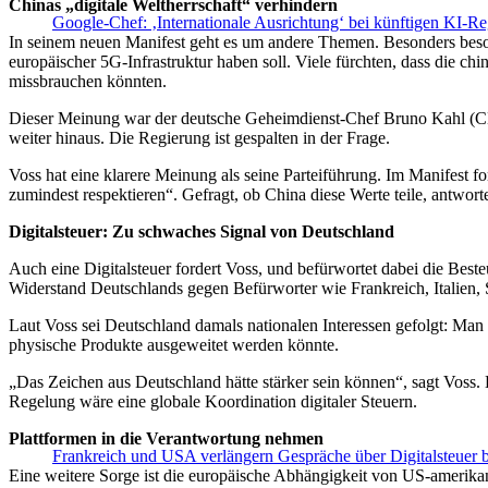
Chinas „digitale Weltherrschaft“ verhindern
Google-Chef: ‚Internationale Ausrichtung‘ bei künftigen KI-Re
In seinem neuen Manifest geht es um andere Themen. Besonders besorg
europäischer 5G-Infrastruktur haben soll. Viele fürchten, dass die ch
missbrauchen könnten.
Dieser Meinung war der deutsche Geheimdienst-Chef Bruno Kahl (C
weiter hinaus. Die Regierung ist gespalten in der Frage.
Voss hat eine klarere Meinung als seine Parteiführung. Im Manifest fo
zumindest respektieren“. Gefragt, ob China diese Werte teile, antwort
Digitalsteuer: Zu schwaches Signal von Deutschland
Auch eine Digitalsteuer fordert Voss, und befürwortet dabei die Bes
Widerstand Deutschlands gegen Befürworter wie Frankreich, Italien, S
Laut Voss sei Deutschland damals nationalen Interessen gefolgt: Man 
physische Produkte ausgeweitet werden könnte.
„Das Zeichen aus Deutschland hätte stärker sein können“, sagt Voss.
Regelung wäre eine globale Koordination digitaler Steuern.
Plattformen in die Verantwortung nehmen
Frankreich und USA verlängern Gespräche über Digitalsteuer b
Eine weitere Sorge ist die europäische Abhängigkeit von US-amerika