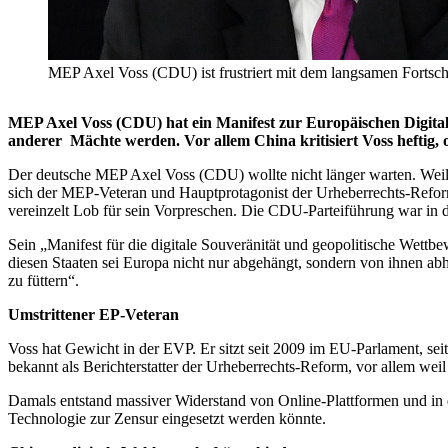
MEP Axel Voss (CDU) ist frustriert mit dem langsamen Fortsc
MEP Axel Voss (CDU) hat ein Manifest zur Europäischen Digitalp
anderer Mächte werden. Vor allem China kritisiert Voss heftig,
Der deutsche MEP Axel Voss (CDU) wollte nicht länger warten. Weil da
sich der MEP-Veteran und Hauptprotagonist der Urheberrechts-Refor
vereinzelt Lob für sein Vorpreschen. Die CDU-Parteiführung war in
Sein „Manifest für die digitale Souveränität und geopolitische Wett
diesen Staaten sei Europa nicht nur abgehängt, sondern von ihnen 
zu füttern“.
Umstrittener EP-Veteran
Voss hat Gewicht in der EVP. Er sitzt seit 2009 im EU-Parlament, sei
bekannt als Berichterstatter der Urheberrechts-Reform, vor allem weil
Damals entstand massiver Widerstand von Online-Plattformen und in de
Technologie zur Zensur eingesetzt werden könnte.