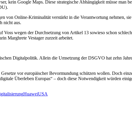
owser, kein Google Maps. Diese strategische Abhängigkeit müsse man b
CDU).
 von Online-Kriminalität verstärkt in die Verantwortung nehmen, sie s
h nicht aus.
auf Voss wegen der Durchsetzung von Artikel 13 sowieso schon schlech
rin Marghrete Vestager zurzeit arbeitet.
opäischen Digitalpolitik. Allein die Umsetzung der DSGVO hat zehn Jahre
alen Gesetze vor europäischer Bevormundung schützen wollen. Doch ein
igitale Überleben Europas“ – doch diese Notwendigkeit würden einige
gitalisierung
Huawei
USA