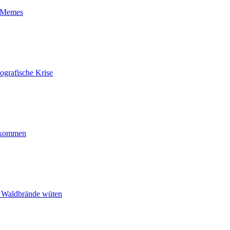
t-Memes
ografische Krise
ankommen
n Waldbrände wüten