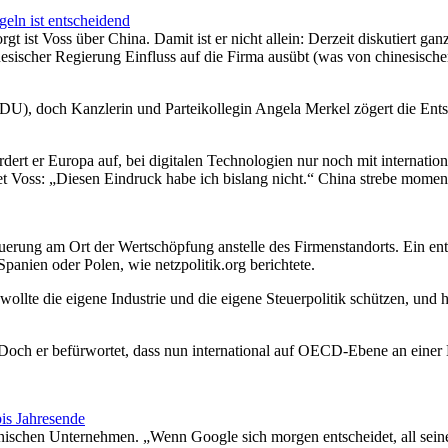
geln ist entscheidend
t ist Voss über China. Damit ist er nicht allein: Derzeit diskutiert 
inesischer Regierung Einfluss auf die Firma ausübt (was von chinesisch
DU), doch Kanzlerin und Parteikollegin Angela Merkel zögert die E
rdert er Europa auf, bei digitalen Technologien nur noch mit internati
et Voss: „Diesen Eindruck habe ich bislang nicht.“ China strebe momenta
teuerung am Ort der Wertschöpfung anstelle des Firmenstandorts. Ein 
panien oder Polen, wie netzpolitik.org berichtete.
wollte die eigene Industrie und die eigene Steuerpolitik schützen, und
 Doch er befürwortet, dass nun international auf OECD-Ebene an einer 
is Jahresende
nischen Unternehmen. „Wenn Google sich morgen entscheidet, all seine