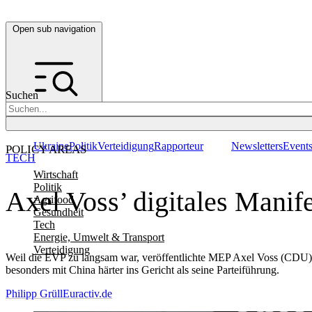
Open sub navigation
Suchen
Ukraine
Politik
Verteidigung
Rapporteur
Newsletters
Event
POLICY AREAS
TECH
Wirtschaft
Politik
Axel Voss’ digitales Mani
Agrifood
Gesundheit
Tech
Energie, Umwelt & Transport
Verteidigung
Weil die EVP zu langsam war, veröffentlichte MEP Axel Voss (CDU) k
besonders mit China härter ins Gericht als seine Parteiführung.
Philipp Grüll
Euractiv.de