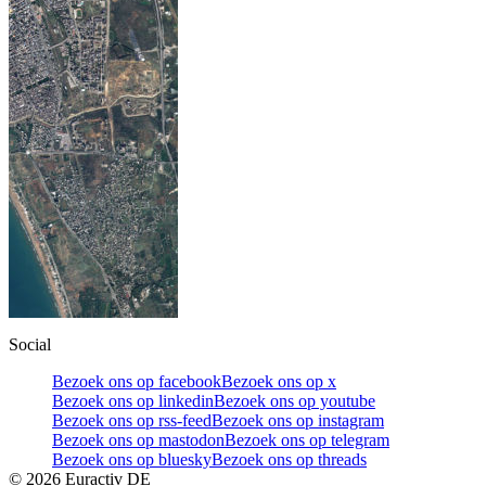
Social
Bezoek ons op facebook
Bezoek ons op x
Bezoek ons op linkedin
Bezoek ons op youtube
Bezoek ons op rss-feed
Bezoek ons op instagram
Bezoek ons op mastodon
Bezoek ons op telegram
Bezoek ons op bluesky
Bezoek ons op threads
©
2026
Euractiv DE