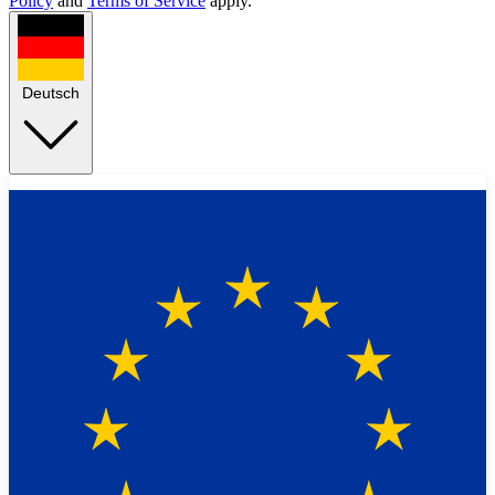
Policy
and
Terms of Service
apply.
Deutsch