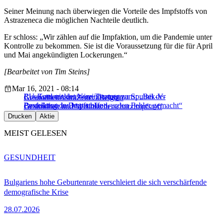
Seiner Meinung nach überwiegen die Vorteile des Impfstoffs von
Astrazeneca die möglichen Nachteile deutlich.
Er schloss: „Wir zählen auf die Impfaktion, um die Pandemie unter
Kontrolle zu bekommen. Sie ist die Voraussetzung für die für April
und Mai angekündigten Lockerungen.“
[Bearbeitet von Tim Steins]
Mar 16, 2021 - 08:14
Russland meldet Vereinbarung zu Sputnik-V-
EU-Kommissionsvize Timmermans: „Bei der
Gesundheit
AstraZeneca
Belgien
Produktion in Deutschland
Bestellung der Impfstoffe wurden Fehler gemacht“
Gesundheit und Verbraucherschutz
Impfstoff
Drucken
Aktie
MEIST GELESEN
GESUNDHEIT
Bulgariens hohe Geburtenrate verschleiert die sich verschärfende
demografische Krise
28.07.2026