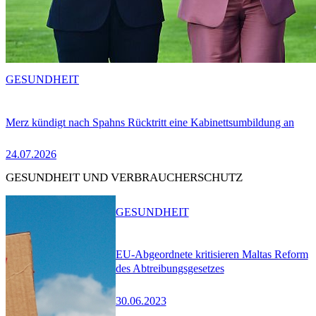
GESUNDHEIT
Merz kündigt nach Spahns Rücktritt eine Kabinettsumbildung an
24.07.2026
GESUNDHEIT UND VERBRAUCHERSCHUTZ
GESUNDHEIT
EU-Abgeordnete kritisieren Maltas Reform
des Abtreibungsgesetzes
30.06.2023