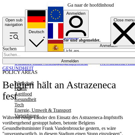
Ga naar de hoofdinhoud
Anmelden
Open sub
Close menu
English
navigation
Deutsch
Français
Sie sind abgemeldet.
Anmelden
Suchen
Licht aus
Español
Anmelden
Ukraine
Politik
Verteidigung
Rapporteur
Newsletters
Event
GESUNDHEIT
POLICY AREAS
Belgien hält an Astrazeneca
Wirtschaft
Politik
fest
Agrifood
Gesundheit
Tech
Energie, Umwelt & Transport
Verteidigung
Während einige Länder den Einsatz des Astrazeneca-Impfstoffs
vorübergehend gestoppt haben, betonte Belgiens
Gesundheitsminister Frank Vandenbroucke gestern, es wäre
"unverantwortlich, in diesem Stadium einen Stopp einzulegen".