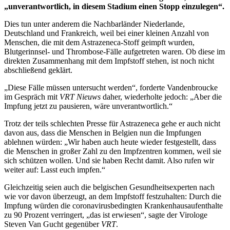
„unverantwortlich, in diesem Stadium einen Stopp einzulegen“.
Dies tun unter anderem die Nachbarländer Niederlande,
Deutschland und Frankreich, weil bei einer kleinen Anzahl von
Menschen, die mit dem Astrazeneca-Stoff geimpft wurden,
Blutgerinnsel- und Thrombose-Fälle aufgetreten waren. Ob diese im
direkten Zusammenhang mit dem Impfstoff stehen, ist noch nicht
abschließend geklärt.
„Diese Fälle müssen untersucht werden“, forderte Vandenbroucke
im Gespräch mit
VRT Nieuws
daher, wiederholte jedoch: „Aber die
Impfung jetzt zu pausieren, wäre unverantwortlich.“
Trotz der teils schlechten Presse für Astrazeneca gehe er auch nicht
davon aus, dass die Menschen in Belgien nun die Impfungen
ablehnen würden: „Wir haben auch heute wieder festgestellt, dass
die Menschen in großer Zahl zu den Impfzentren kommen, weil sie
sich schützen wollen. Und sie haben Recht damit. Also rufen wir
weiter auf: Lasst euch impfen.“
Gleichzeitig seien auch die belgischen Gesundheitsexperten nach
wie vor davon überzeugt, an dem Impfstoff festzuhalten: Durch die
Impfung würden die coronavirusbedingten Krankenhausaufenthalte
zu 90 Prozent verringert, „das ist erwiesen“, sagte der Virologe
Steven Van Gucht gegenüber
VRT
.