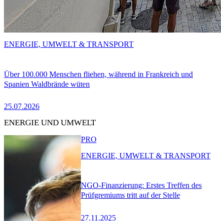
ENERGIE, UMWELT & TRANSPORT
Über 100.000 Menschen fliehen, während in Frankreich und
Spanien Waldbrände wüten
25.07.2026
ENERGIE UND UMWELT
PRO
ENERGIE, UMWELT & TRANSPORT
NGO-Finanzierung: Erstes Treffen des
Prüfgremiums tritt auf der Stelle
27.11.2025