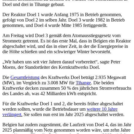
Doel und drei in Tihange gebaut.
Der Reaktor Doel 1 wurde Anfang 1975 in Betrieb genommen,
gefolgt von Doel 2 im selben Jahr. Doel 3 wurde 1982 in Betrieb
genommen, und Doel 4 wurde Mitte 1985 fertiggestellt.
Am Freitag wird Doel 3 gemäß dem Atomausstiegsgesetz vom
Stromnetz getrennt. Es ist das erste Mal, dass in Belgien ein Reaktor
abgeschaltet wird, und das in einer Zeit, in der die Energiepreise in
die Höhe schießen und ein schwieriger Winter bevorsteht.
„Wir haben uns seit vier Jahren darauf vorbereitet“, sagte Peter
Moens, der Standortleiter des Kernkraftwerks Doel.
Die
Gesamtleistung
des Kraftwerks Doel beträgt 2.935 Megawatt
(MW), im Vergleich zu 3.008 MW für
Tihange
. Die beiden
Kraftwerke decken zusammen 50 % des jährlichen Stromverbrauchs
des Landes ab, was 42 Milliarden kWh entspricht.
Für die Kraftwerke Doel 1 und 2, die bereits früher abgeschaltet
werden sollten, wurde die Betriebsdauer um
weitere 10 Jahre
verlängert.
Sie sollen nun erst im Jahr 2025 abgeschaltet werden.
Belgien hat zudem zugestimmt, die Laufzeit von Doel 4, das im Jahr
2025 planmäßig vom Netz genommen worden wäre, um zehn Jahre