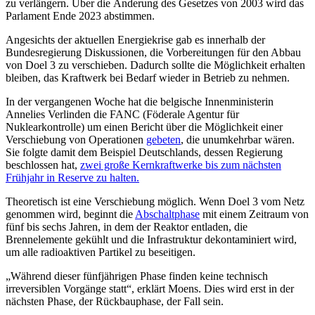
zu verlängern. Über die Änderung des Gesetzes von 2003 wird das
Parlament Ende 2023 abstimmen.
Angesichts der aktuellen Energiekrise gab es innerhalb der
Bundesregierung Diskussionen, die Vorbereitungen für den Abbau
von Doel 3 zu verschieben. Dadurch sollte die Möglichkeit erhalten
bleiben, das Kraftwerk bei Bedarf wieder in Betrieb zu nehmen.
In der vergangenen Woche hat die belgische Innenministerin
Annelies Verlinden die FANC (Föderale Agentur für
Nuklearkontrolle) um einen Bericht über die Möglichkeit einer
Verschiebung von Operationen
gebeten
, die unumkehrbar wären.
Sie folgte damit dem Beispiel Deutschlands, dessen Regierung
beschlossen hat,
zwei große Kernkraftwerke bis zum nächsten
Frühjahr in Reserve zu halten.
Theoretisch ist eine Verschiebung möglich. Wenn Doel 3 vom Netz
genommen wird, beginnt die
Abschaltphase
mit einem Zeitraum von
fünf bis sechs Jahren, in dem der Reaktor entladen, die
Brennelemente gekühlt und die Infrastruktur dekontaminiert wird,
um alle radioaktiven Partikel zu beseitigen.
„Während dieser fünfjährigen Phase finden keine technisch
irreversiblen Vorgänge statt“, erklärt Moens. Dies wird erst in der
nächsten Phase, der Rückbauphase, der Fall sein.