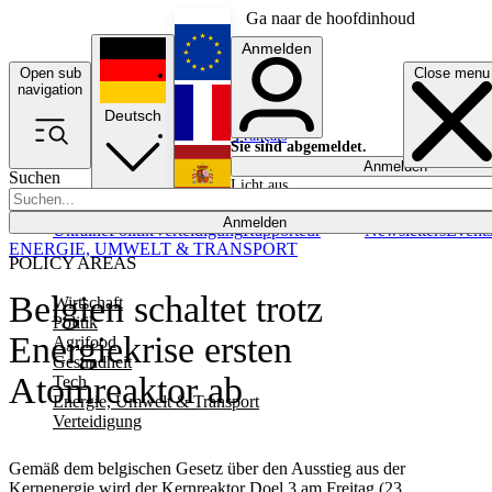
Ga naar de hoofdinhoud
Anmelden
Open sub
Close menu
English
navigation
Deutsch
Français
Sie sind abgemeldet.
Anmelden
Suchen
Licht aus
Español
Anmelden
Ukraine
Politik
Verteidigung
Rapporteur
Newsletters
Event
ENERGIE, UMWELT & TRANSPORT
POLICY AREAS
Belgien schaltet trotz
Wirtschaft
Politik
Energiekrise ersten
Agrifood
Gesundheit
Atomreaktor ab
Tech
Energie, Umwelt & Transport
Verteidigung
Gemäß dem belgischen Gesetz über den Ausstieg aus der
Kernenergie wird der Kernreaktor Doel 3 am Freitag (23.