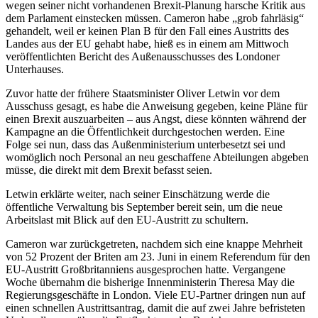
wegen seiner nicht vorhandenen Brexit-Planung harsche Kritik aus
dem Parlament einstecken müssen. Cameron habe „grob fahrläsig“
gehandelt, weil er keinen Plan B für den Fall eines Austritts des
Landes aus der EU gehabt habe, hieß es in einem am Mittwoch
veröffentlichten Bericht des Außenausschusses des Londoner
Unterhauses.
Zuvor hatte der frühere Staatsminister Oliver Letwin vor dem
Ausschuss gesagt, es habe die Anweisung gegeben, keine Pläne für
einen Brexit auszuarbeiten – aus Angst, diese könnten während der
Kampagne an die Öffentlichkeit durchgestochen werden. Eine
Folge sei nun, dass das Außenministerium unterbesetzt sei und
womöglich noch Personal an neu geschaffene Abteilungen abgeben
müsse, die direkt mit dem Brexit befasst seien.
Letwin erklärte weiter, nach seiner Einschätzung werde die
öffentliche Verwaltung bis September bereit sein, um die neue
Arbeitslast mit Blick auf den EU-Austritt zu schultern.
Cameron war zurückgetreten, nachdem sich eine knappe Mehrheit
von 52 Prozent der Briten am 23. Juni in einem Referendum für den
EU-Austritt Großbritanniens ausgesprochen hatte. Vergangene
Woche übernahm die bisherige Innenministerin Theresa May die
Regierungsgeschäfte in London. Viele EU-Partner dringen nun auf
einen schnellen Austrittsantrag, damit die auf zwei Jahre befristeten