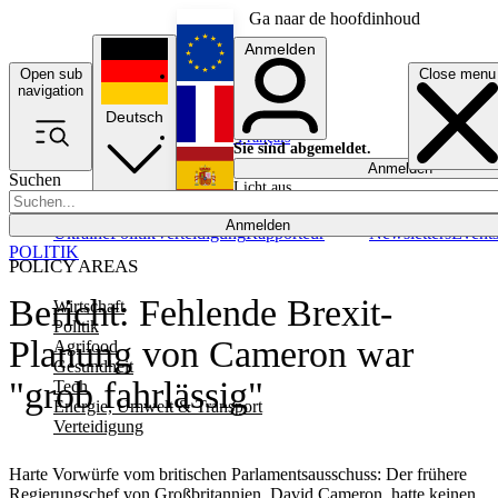
Ga naar de hoofdinhoud
Anmelden
Open sub
Close menu
English
navigation
Deutsch
Français
Sie sind abgemeldet.
Anmelden
Suchen
Licht aus
Español
Anmelden
Ukraine
Politik
Verteidigung
Rapporteur
Newsletters
Event
POLITIK
POLICY AREAS
Bericht: Fehlende Brexit-
Wirtschaft
Politik
Planung von Cameron war
Agrifood
Gesundheit
"grob fahrlässig"
Tech
Energie, Umwelt & Transport
Verteidigung
Harte Vorwürfe vom britischen Parlamentsausschuss: Der frühere
Regierungschef von Großbritannien, David Cameron, hatte keinen