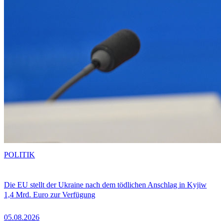
POLITIK
Die EU stellt der Ukraine nach dem tödlichen Anschlag in Kyjiw
1,4 Mrd. Euro zur Verfügung
05.08.2026