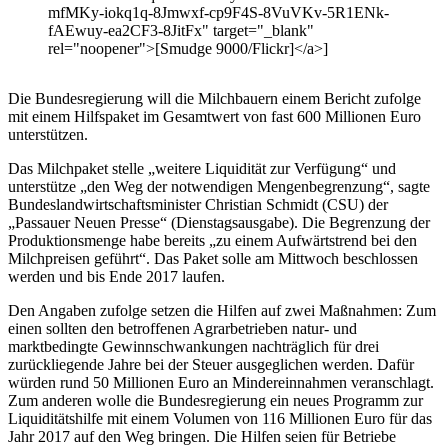
mfMKy-iokq1q-8Jmwxf-cp9F4S-8VuVKv-5R1ENk-
fAEwuy-ea2CF3-8JitFx" target="_blank"
rel="noopener">[Smudge 9000/Flickr]</a>]
Die Bundesregierung will die Milchbauern einem Bericht zufolge
mit einem Hilfspaket im Gesamtwert von fast 600 Millionen Euro
unterstützen.
Das Milchpaket stelle „weitere Liquidität zur Verfügung“ und
unterstütze „den Weg der notwendigen Mengenbegrenzung“, sagte
Bundeslandwirtschaftsminister Christian Schmidt (CSU) der
„Passauer Neuen Presse“ (Dienstagsausgabe). Die Begrenzung der
Produktionsmenge habe bereits „zu einem Aufwärtstrend bei den
Milchpreisen geführt“. Das Paket solle am Mittwoch beschlossen
werden und bis Ende 2017 laufen.
Den Angaben zufolge setzen die Hilfen auf zwei Maßnahmen: Zum
einen sollten den betroffenen Agrarbetrieben natur- und
marktbedingte Gewinnschwankungen nachträglich für drei
zurückliegende Jahre bei der Steuer ausgeglichen werden. Dafür
würden rund 50 Millionen Euro an Mindereinnahmen veranschlagt.
Zum anderen wolle die Bundesregierung ein neues Programm zur
Liquiditätshilfe mit einem Volumen von 116 Millionen Euro für das
Jahr 2017 auf den Weg bringen. Die Hilfen seien für Betriebe