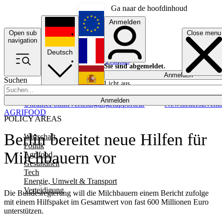
Ga naar de hoofdinhoud
Anmelden
Open sub
Close menu
English
navigation
Deutsch
Français
Sie sind abgemeldet.
Anmelden
Suchen
Licht aus
Español
Anmelden
Ukraine
Politik
Verteidigung
Rapporteur
Newsletters
Event
AGRIFOOD
POLICY AREAS
Berlin bereitet neue Hilfen für
Wirtschaft
Politik
Milchbauern vor
Agrifood
Gesundheit
Tech
Energie, Umwelt & Transport
Verteidigung
Die Bundesregierung will die Milchbauern einem Bericht zufolge
mit einem Hilfspaket im Gesamtwert von fast 600 Millionen Euro
unterstützen.