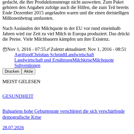
gedacht, die ihre Produktionsmenge nicht ausweiten. Zum Paket
gehören den Angaben zufolge auch die Hilfen, die zum Teil bereits
Ende Dezember 2015 angelaufen waren und die einen dreistelligen
Millionenbetrag umfassten.
Nach Auslaufen der Milchquote in der EU vor rund eineinhalb
Jahren wird zur Zeit zu viel Milch in Europa produziert. Das drückt
die Preise. Viele Milchbauern kämpfen um ihre Existenz.
Nov 1, 2016 - 07:55
Zuletzt aktualisiert: Nov 1, 2016 - 08:51
Agrifood
Christian Schmidt
Landwirtschaft
Landwirtschaft und Ernährung
Milchkrise
Milchquote
Subventionen
Drucken
Aktie
MEIST GELESEN
GESUNDHEIT
Bulgariens hohe Geburtenrate verschleiert die sich verschärfende
demografische Krise
28.07.2026