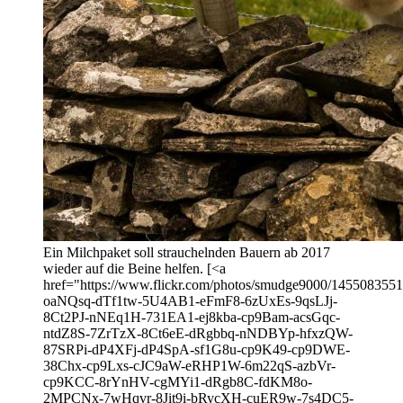
Ein Milchpaket soll strauchelnden Bauern ab 2017
wieder auf die Beine helfen. [<a
href="https://www.flickr.com/photos/smudge9000/14550835516/
oaNQsq-dTf1tw-5U4AB1-eFmF8-6zUxEs-9qsLJj-
8Ct2PJ-nNEq1H-731EA1-ej8kba-cp9Bam-acsGqc-
ntdZ8S-7ZrTzX-8Ct6eE-dRgbbq-nNDBYp-hfxzQW-
87SRPi-dP4XFj-dP4SpA-sf1G8u-cp9K49-cp9DWE-
38Chx-cp9Lxs-cJC9aW-eRHP1W-6m22qS-azbVr-
cp9KCC-8rYnHV-cgMYi1-dRgb8C-fdKM8o-
2MPCNx-7wHqvr-8Jit9i-bRycXH-cuER9w-7s4DC5-