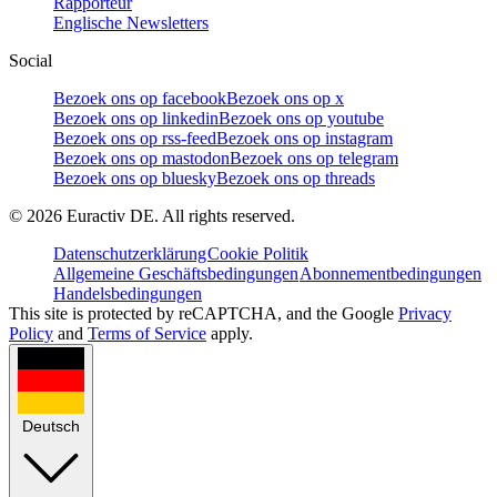
Rapporteur
Englische Newsletters
Social
Bezoek ons op facebook
Bezoek ons op x
Bezoek ons op linkedin
Bezoek ons op youtube
Bezoek ons op rss-feed
Bezoek ons op instagram
Bezoek ons op mastodon
Bezoek ons op telegram
Bezoek ons op bluesky
Bezoek ons op threads
©
2026
Euractiv DE. All rights reserved.
Datenschutzerklärung
Cookie Politik
Allgemeine Geschäftsbedingungen
Abonnementbedingungen
Handelsbedingungen
This site is protected by reCAPTCHA, and the Google
Privacy
Policy
and
Terms of Service
apply.
Deutsch