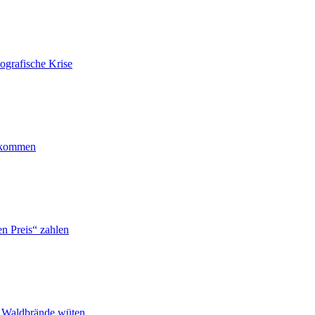
ografische Krise
ankommen
n Preis“ zahlen
n Waldbrände wüten