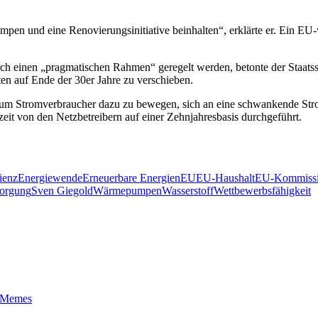
mpen und eine Renovierungsinitiative beinhalten“, erklärte er. Ein E
urch einen „pragmatischen Rahmen“ geregelt werden, betonte der Staatss
ten auf Ende der 30er Jahre zu verschieben.
an“, um Stromverbraucher dazu zu bewegen, sich an eine schwankende S
eit von den Netzbetreibern auf einer Zehnjahresbasis durchgeführt.
ienz
Energiewende
Erneuerbare Energien
EU
EU-Haushalt
EU-Kommiss
sorgung
Sven Giegold
Wärmepumpen
Wasserstoff
Wettbewerbsfähigkeit
t-Memes