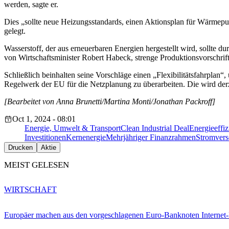
werden, sagte er.
Dies „sollte neue Heizungsstandards, einen Aktionsplan für Wärmepu
gelegt.
Wasserstoff, der aus erneuerbaren Energien hergestellt wird, sollte d
von Wirtschaftsminister Robert Habeck, strenge Produktionsvorschrif
Schließlich beinhalten seine Vorschläge einen „Flexibilitätsfahrpl
Regelwerk der EU für die Netzplanung zu überarbeiten. Die wird derz
[Bearbeitet von Anna Brunetti/Martina Monti/Jonathan Packroff]
Oct 1, 2024 - 08:01
Energie, Umwelt & Transport
Clean Industrial Deal
Energieeffiz
Investitionen
Kernenergie
Mehrjähriger Finanzrahmen
Stromver
Drucken
Aktie
MEIST GELESEN
WIRTSCHAFT
Europäer machen aus den vorgeschlagenen Euro-Banknoten Interne