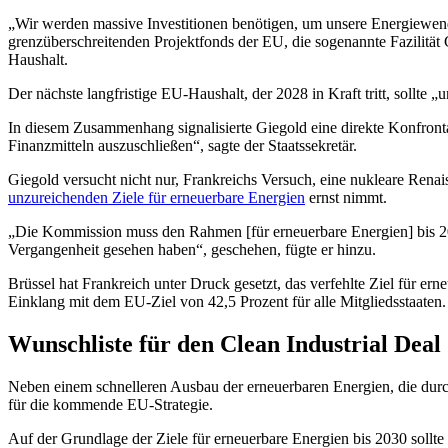
„Wir werden massive Investitionen benötigen, um unsere Energiewende
grenzüberschreitenden Projektfonds der EU, die sogenannte Fazilitä
Haushalt.
Der nächste langfristige EU-Haushalt, der 2028 in Kraft tritt, sollte „
In diesem Zusammenhang signalisierte Giegold eine direkte Konfronta
Finanzmitteln auszuschließen“, sagte der Staatssekretär.
Giegold versucht nicht nur, Frankreichs Versuch, eine nukleare Renai
unzureichenden Ziele für erneuerbare Energien
ernst nimmt.
„Die Kommission muss den Rahmen [für erneuerbare Energien] bis 2030
Vergangenheit gesehen haben“, geschehen, fügte er hinzu.
Brüssel hat Frankreich unter Druck gesetzt, das verfehlte Ziel für e
Einklang mit dem EU-Ziel von 42,5 Prozent für alle Mitgliedsstaaten.
Wunschliste für den Clean Industrial Deal
Neben einem schnelleren Ausbau der erneuerbaren Energien, die durch
für die kommende EU-Strategie.
Auf der Grundlage der Ziele für erneuerbare Energien bis 2030 sollte 