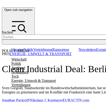
Open sub navigation
Suchen
Ukraine
Politik
Verteidigung
Rapporteur
Newsletters
Event
POLICY AREAS
PRO
ENERGIE, UMWELT & TRANSPORT
Wirtschaft
Politik
Clean Industrial Deal: Ber
Agrifood
Gesundheit
Tech
Energie, Umwelt & Transport
Verteidigung
Sven Giegold, Staatssekretär im Bundeswirtschaftsministerium, hat se
Energien zu priorisieren und im Konflikt mit Frankreich eine harte Li
Jonathan Packroff
/
Nikolaus J. Kurmayer
EURACTIV.com