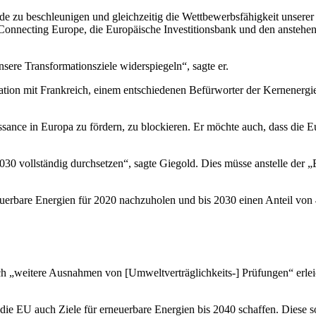
 zu beschleunigen und gleichzeitig die Wettbewerbsfähigkeit unserer In
t Connecting Europe, die Europäische Investitionsbank und den anste
unsere Transformationsziele widerspiegeln“, sagte er.
tion mit Frankreich, einem entschiedenen Befürworter der Kernenergie.
ssance in Europa zu fördern, zu blockieren. Er möchte auch, dass die 
 vollständig durchsetzen“, sagte Giegold. Dies müsse anstelle der „Ei
rneuerbare Energien für 2020 nachzuholen und bis 2030 einen Anteil von
 „weitere Ausnahmen von [Umweltverträglichkeits-] Prüfungen“ erleicht
die EU auch Ziele für erneuerbare Energien bis 2040 schaffen. Diese so