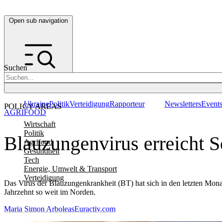
Open sub navigation
Suchen
Ukraine
Politik
Verteidigung
Rapporteur
Newsletters
Event
POLICY AREAS
AGRIFOOD
Wirtschaft
Politik
Blauzungenvirus erreicht
Agrifood
Gesundheit
Tech
Energie, Umwelt & Transport
Verteidigung
Das Virus der Blauzungenkrankheit (BT) hat sich in den letzten Mon
Jahrzehnt so weit im Norden.
Maria Simon Arboleas
Euractiv.com