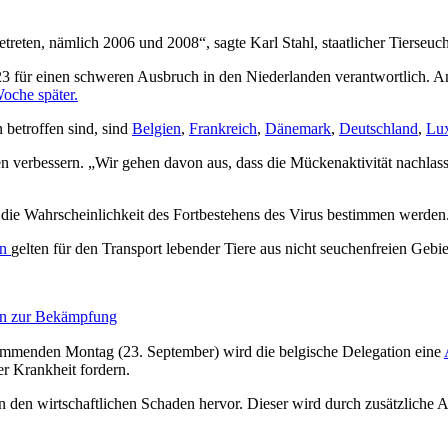
treten, nämlich 2006 und 2008“, sagte Karl Stahl, staatlicher Tierseu
 für einen schweren Ausbruch in den Niederlanden verantwortlich. A
oche später.
 betroffen sind, sind
Belgien
,
Frankreich
,
Dänemark
,
Deutschland
,
Lu
 verbessern. „Wir gehen davon aus, dass die Mückenaktivität nachlass
t die Wahrscheinlichkeit des Fortbestehens des Virus bestimmen werden
en
gelten für den Transport lebender Tiere aus nicht seuchenfreien Ge
en zur Bekämpfung
menden Montag (23. September) wird die belgische Delegation eine
r Krankheit fordern.
n den wirtschaftlichen Schaden hervor. Dieser wird durch zusätzliche