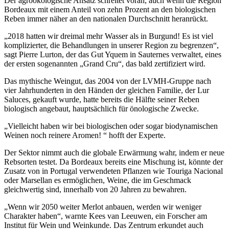
Der agroökologische Ansatz schreitet voran, auch wenn die Region
Bordeaux mit einem Anteil von zehn Prozent an den biologischen
Reben immer näher an den nationalen Durchschnitt heranrückt.
„2018 hatten wir dreimal mehr Wasser als in Burgund! Es ist viel
komplizierter, die Behandlungen in unserer Region zu begrenzen“,
sagt Pierre Lurton, der das Gut Yquem in Sauternes verwaltet, eines
der ersten sogenannten „Grand Cru“, das bald zertifiziert wird.
Das mythische Weingut, das 2004 von der LVMH-Gruppe nach
vier Jahrhunderten in den Händen der gleichen Familie, der Lur
Saluces, gekauft wurde, hatte bereits die Hälfte seiner Reben
biologisch angebaut, hauptsächlich für önologische Zwecke.
„Vielleicht haben wir bei biologischen oder sogar biodynamischen
Weinen noch reinere Aromen! “ hofft der Experte.
Der Sektor nimmt auch die globale Erwärmung wahr, indem er neue
Rebsorten testet. Da Bordeaux bereits eine Mischung ist, könnte der
Zusatz von in Portugal verwendeten Pflanzen wie Touriga Nacional
oder Marsellan es ermöglichen, Weine, die im Geschmack
gleichwertig sind, innerhalb von 20 Jahren zu bewahren.
„Wenn wir 2050 weiter Merlot anbauen, werden wir weniger
Charakter haben“, warnte Kees van Leeuwen, ein Forscher am
Institut für Wein und Weinkunde. Das Zentrum erkundet auch