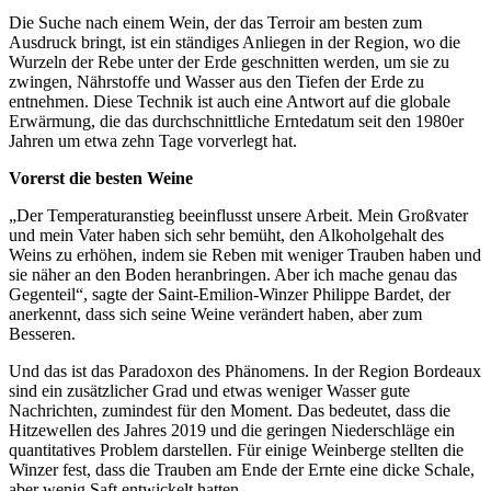
Die Suche nach einem Wein, der das Terroir am besten zum
Ausdruck bringt, ist ein ständiges Anliegen in der Region, wo die
Wurzeln der Rebe unter der Erde geschnitten werden, um sie zu
zwingen, Nährstoffe und Wasser aus den Tiefen der Erde zu
entnehmen. Diese Technik ist auch eine Antwort auf die globale
Erwärmung, die das durchschnittliche Erntedatum seit den 1980er
Jahren um etwa zehn Tage vorverlegt hat.
Vorerst die besten Weine
„Der Temperaturanstieg beeinflusst unsere Arbeit. Mein Großvater
und mein Vater haben sich sehr bemüht, den Alkoholgehalt des
Weins zu erhöhen, indem sie Reben mit weniger Trauben haben und
sie näher an den Boden heranbringen. Aber ich mache genau das
Gegenteil“, sagte der Saint-Emilion-Winzer Philippe Bardet, der
anerkennt, dass sich seine Weine verändert haben, aber zum
Besseren.
Und das ist das Paradoxon des Phänomens. In der Region Bordeaux
sind ein zusätzlicher Grad und etwas weniger Wasser gute
Nachrichten, zumindest für den Moment. Das bedeutet, dass die
Hitzewellen des Jahres 2019 und die geringen Niederschläge ein
quantitatives Problem darstellen. Für einige Weinberge stellten die
Winzer fest, dass die Trauben am Ende der Ernte eine dicke Schale,
aber wenig Saft entwickelt hatten.