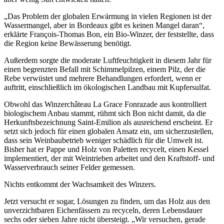
„Das Problem der globalen Erwärmung in vielen Regionen ist der
Wassermangel, aber in Bordeaux gibt es keinen Mangel daran“,
erklärte François-Thomas Bon, ein Bio-Winzer, der feststellte, dass
die Region keine Bewässerung benötigt.
Außerdem sorgte die moderate Luftfeuchtigkeit in diesem Jahr für
einen begrenzten Befall mit Schimmelpilzen, einem Pilz, der die
Rebe verwüstet und mehrere Behandlungen erfordert, wenn er
auftritt, einschließlich im ökologischen Landbau mit Kupfersulfat.
Obwohl das Winzerchâteau La Grace Fonrazade aus kontrolliert
biologischem Anbau stammt, rühmt sich Bon nicht damit, da die
Herkunftsbezeichnung Saint-Emilion als ausreichend erscheint. Er
setzt sich jedoch für einen globalen Ansatz ein, um sicherzustellen,
dass sein Weinbaubetrieb weniger schädlich für die Umwelt ist.
Bisher hat er Pappe und Holz von Paletten recycelt, einen Kessel
implementiert, der mit Weintrieben arbeitet und den Kraftstoff- und
Wasserverbrauch seiner Felder gemessen.
Nichts entkommt der Wachsamkeit des Winzers.
Jetzt versucht er sogar, Lösungen zu finden, um das Holz aus den
unverzichtbaren Eichenfässern zu recyceln, deren Lebensdauer
sechs oder sieben Jahre nicht übersteigt. „Wir versuchen, gerade