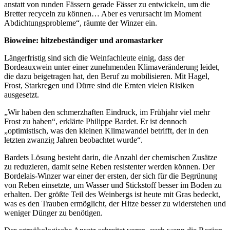
anstatt von runden Fässern gerade Fässer zu entwickeln, um die
Bretter recyceln zu können… Aber es verursacht im Moment
Abdichtungsprobleme“, räumte der Winzer ein.
Bioweine: hitzebeständiger und aromastarker
Längerfristig sind sich die Weinfachleute einig, dass der
Bordeauxwein unter einer zunehmenden Klimaveränderung leidet,
die dazu beigetragen hat, den Beruf zu mobilisieren. Mit Hagel,
Frost, Starkregen und Dürre sind die Ernten vielen Risiken
ausgesetzt.
„Wir haben den schmerzhaften Eindruck, im Frühjahr viel mehr
Frost zu haben“, erklärte Philippe Bardet. Er ist dennoch
„optimistisch, was den kleinen Klimawandel betrifft, der in den
letzten zwanzig Jahren beobachtet wurde“.
Bardets Lösung besteht darin, die Anzahl der chemischen Zusätze
zu reduzieren, damit seine Reben resistenter werden können. Der
Bordelais-Winzer war einer der ersten, der sich für die Begrünung
von Reben einsetzte, um Wasser und Stickstoff besser im Boden zu
erhalten. Der größte Teil des Weinbergs ist heute mit Gras bedeckt,
was es den Trauben ermöglicht, der Hitze besser zu widerstehen und
weniger Dünger zu benötigen.