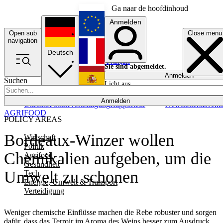
Ga naar de hoofdinhoud
Anmelden
Open sub
Close menu
English
navigation
Deutsch
Français
Sie sind abgemeldet.
Anmelden
Suchen
Licht aus
Español
Anmelden
Ukraine
Politik
Verteidigung
Rapporteur
Newsletters
Event
AGRIFOOD
POLICY AREAS
Bordeaux-Winzer wollen
Wirtschaft
Politik
Chemikalien aufgeben, um die
Agrifood
Gesundheit
Umwelt zu schonen
Tech
Energie, Umwelt & Transport
Verteidigung
Weniger chemische Einflüsse machen die Rebe robuster und sorgen
dafür, dass das Terroir im Aroma des Weins besser zum Ausdruck